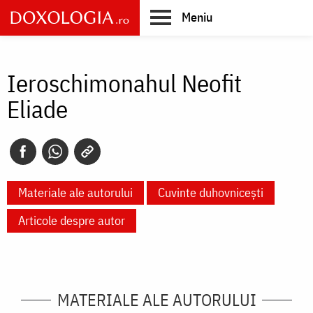
Skip
Meniu
to
main
Main
content
navigation
Ieroschimonahul Neofit
Eliade
Materiale ale autorului
Cuvinte duhovnicești
Articole despre autor
MATERIALE ALE AUTORULUI