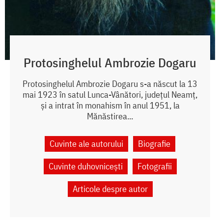
Protosinghelul Ambrozie Dogaru
Protosinghelul Ambrozie Dogaru s-a născut la 13
mai 1923 în satul Lunca-Vânători, județul Neamț,
și a intrat în monahism în anul 1951, la
Mănăstirea...
Cuvinte ale autorului
Biografie
Cuvinte duhovnicești
Fotografii
Articole despre autor