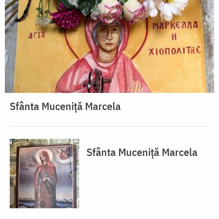
Sfânta Muceniță Marcela
Sfânta Muceniță Marcela