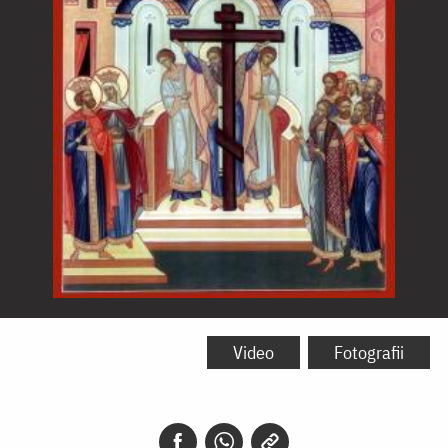
Înălțarea
Sfintei
Video
Fotografii
Cruci