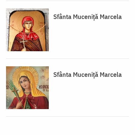
Sfânta Muceniță Marcela
Sfânta Muceniță Marcela