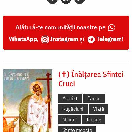
Alătură-te comunității noastre pe
WhatsApp
,
Instagram
și
Telegram
!
(✝) Înălțarea Sfintei
Cruci
Acatist
Canon
Rugăciuni
Viață
Minuni
Icoane
Sfinte moaște