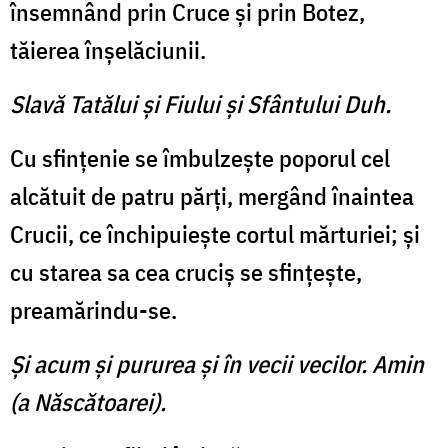
însemnând prin Cruce şi prin Botez,
tăierea înşelăciunii.
Slavă Tatălui şi Fiului şi Sfântului Duh.
Cu sfinţenie se îmbulzeşte poporul cel
alcătuit de patru părţi, mergând înaintea
Crucii, ce închipuieşte cortul mărturiei; şi
cu starea sa cea cruciş se sfinţeşte,
preamărindu-se.
Şi acum şi pururea şi în vecii vecilor. Amin
(a Născătoarei).