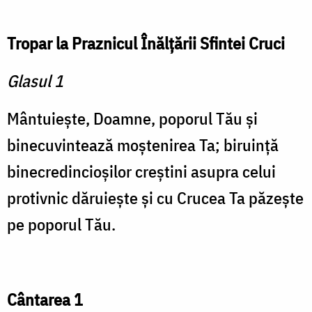
Tropar la Praznicul Înălţării Sfintei Cruci
Glasul 1
Mântuieşte, Doamne, poporul Tău şi
binecuvintează moştenirea Ta; biruinţă
binecredincioşilor creştini asupra celui
protivnic dăruieşte şi cu Crucea Ta păzeşte
pe poporul Tău.
Cântarea 1