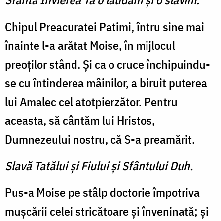
Sfântă Învierea Ta o lăudăm și o slăvim.
Chipul Preacuratei Patimi, întru sine mai
înainte l-a arătat Moise, în mijlocul
preoţilor stând. Şi ca o cruce închipuindu-
se cu întinderea mâinilor, a biruit puterea
lui Amalec cel atotpierzător. Pentru
aceasta, să cântăm lui Hristos,
Dumnezeului nostru, că S-a preamărit.
Slavă Tatălui şi Fiului şi Sfântului Duh.
Pus-a Moise pe stâlp doctorie împotriva
muşcării celei stricătoare şi înveninată; şi