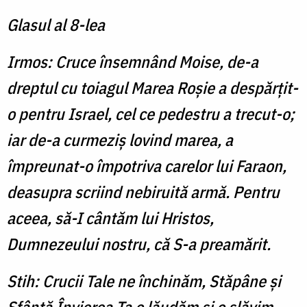
Glasul al 8-lea
Irmos: Cruce însemnând Moise, de-a
dreptul cu toiagul Marea Roşie a despărţit-
o pentru Israel, cel ce pedestru a trecut-o;
iar de-a curmeziş lovind marea, a
împreunat-o împotriva carelor lui Faraon,
deasupra scriind nebiruită armă. Pentru
aceea, să-I cântăm lui Hristos,
Dumnezeului nostru, că S-a preamărit.
Stih: Crucii Tale ne închinăm, Stăpâne și