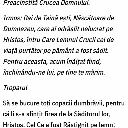
Preacinstită Crucea Domnului.
Irmos: Rai de Taină eşti, Născătoare de
Dumnezeu, care ai odrăslit nelucrat pe
Hristos, întru Care Lemnul Crucii cel de
viaţă purtător pe pământ a fost sădit.
Pentru aceasta, acum înălţat fiind,
închinându-ne lui, pe tine te mărim.
Troparul
Să se bucure toţi copacii dumbrăvii, pentru
că li s-a sfinţit firea de la Săditorul lor,
Hristos, Cel Ce a fost Răstignit pe lemn;