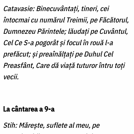
Catavasie: Binecuvântaţi, tineri, cei
întocmai cu numărul Treimii, pe Făcătorul,
Dumnezeu Părintele; lăudaţi pe Cuvântul,
Cel Ce S-a pogorât şi focul în rouă l-a
prefăcut; şi preaînălţaţi pe Duhul Cel
Preasfânt, Care dă viaţă tuturor întru toţi
vecii.
La cântarea a 9-a
Stih: Măreşte, suflete al meu, pe