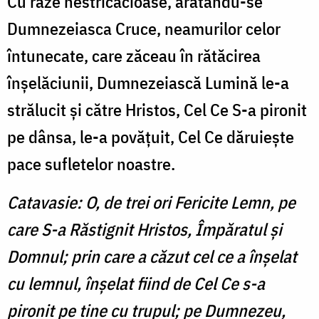
Cu raze nestricăcioase, arătându-se
Dumnezeiasca Cruce, neamurilor celor
întunecate, care zăceau în rătăcirea
înşelăciunii, Dumnezeiască Lumină le-a
strălucit şi către Hristos, Cel Ce S-a pironit
pe dânsa, le-a povăţuit, Cel Ce dăruieşte
pace sufletelor noastre.
Catavasie: O, de trei ori Fericite Lemn, pe
care S-a Răstignit Hristos, Împăratul şi
Domnul; prin care a căzut cel ce a înşelat
cu lemnul, înşelat fiind de Cel Ce s-a
pironit pe tine cu trupul; pe Dumnezeu,