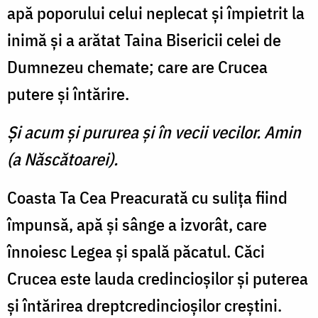
apă poporului celui neplecat şi împietrit la
inimă şi a arătat Taina Bisericii celei de
Dumnezeu chemate; care are Crucea
putere şi întărire.
Şi acum şi pururea şi în vecii vecilor. Amin
(a Născătoarei).
Coasta Ta Cea Preacurată cu suliţa fiind
împunsă, apă şi sânge a izvorât, care
înnoiesc Legea şi spală păcatul. Căci
Crucea este lauda credincioşilor şi puterea
şi întărirea dreptcredincioşilor creştini.