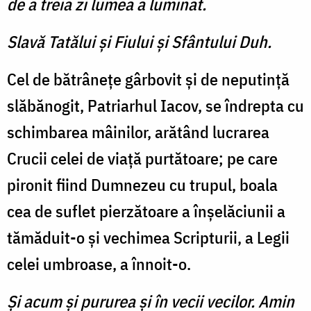
de a treia zi lumea a luminat.
Slavă Tatălui şi Fiului şi Sfântului Duh.
Cel de bătrâneţe gârbovit şi de neputinţă
slăbănogit, Patriarhul Iacov, se îndrepta cu
schimbarea mâinilor, arătând lucrarea
Crucii celei de viaţă purtătoare; pe care
pironit fiind Dumnezeu cu trupul, boala
cea de suflet pierzătoare a înşelăciunii a
tămăduit-o şi vechimea Scripturii, a Legii
celei umbroase, a înnoit-o.
Şi acum şi pururea şi în vecii vecilor. Amin