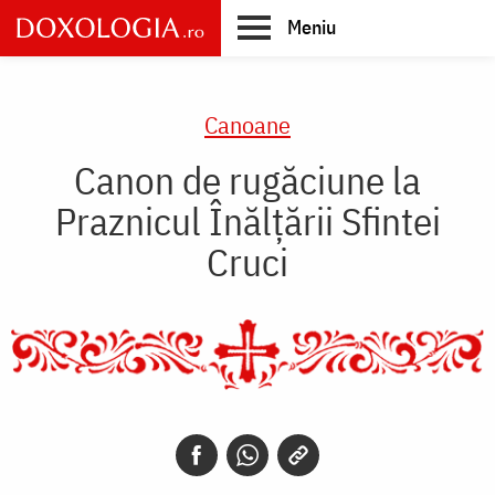
Skip
Meniu
to
main
Main
content
navigation
Canoane
Canon de rugăciune la
Praznicul Înălţării Sfintei
Cruci