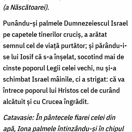
(a Născătoarei).
Punându-şi palmele Dumnezeiescul Israel
pe capetele tinerilor cruciş, a arătat
semnul cel de viaţă purtător; şi părându-i-
se lui Iosif că s-a înşelat, socotind mai de
cinste poporul Legii celei vechi, nu şi-a
schimbat Israel mâinile, ci a strigat: că va
întrece poporul lui Hristos cel de curând
alcătuit şi cu Crucea îngrădit.
Catavasie: În pântecele fiarei celei din
apă, Iona palmele întinzându-şi în chipul