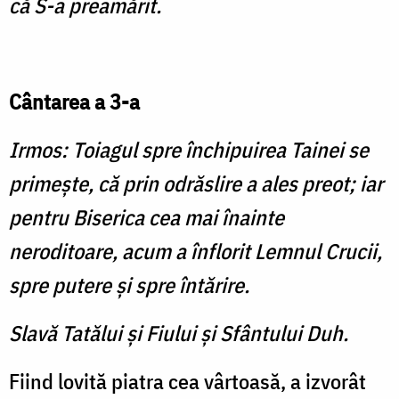
că S-a preamărit.
Cântarea a 3-a
Irmos: Toiagul spre închipuirea Tainei se
primeşte, că prin odrăslire a ales preot; iar
pentru Biserica cea mai înainte
neroditoare, acum a înflorit Lemnul Crucii,
spre putere şi spre întărire.
Slavă Tatălui şi Fiului şi Sfântului Duh.
Fiind lovită piatra cea vârtoasă, a izvorât