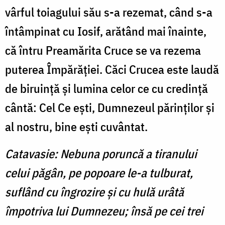
vârful toiagului său s-a rezemat, când s-a
întâmpinat cu Iosif, arătând mai înainte,
că întru Preamărita Cruce se va rezema
puterea Împărăţiei. Căci Crucea este laudă
de biruinţă şi lumina celor ce cu credinţă
cântă: Cel Ce eşti, Dumnezeul părinţilor şi
al nostru, bine eşti cuvântat.
Catavasie: Nebuna poruncă a tiranului
celui păgân, pe popoare le-a tulburat,
suflând cu îngrozire şi cu hulă urâtă
împotriva lui Dumnezeu; însă pe cei trei