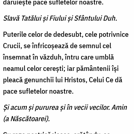
dăruieşte pace sufletelor noastre.
Slavă Tatălui şi Fiului şi Sfântului Duh.
Puterile celor de dedesubt, cele potrivnice
Crucii, se înfricoşează de semnul cel
însemnat în văzduh, întru care umblă
neamul celor cereşti; iar pământenii îşi
pleacă genunchii lui Hristos, Celui Ce dă
pace sufletelor noastre.
Şi acum şi pururea şi în vecii vecilor. Amin
(a Născătoarei).