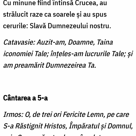
Cu minune fiind întinsă Crucea, au
strălucit raze ca soarele şi au spus
cerurile: Slavă Dumnezeului nostru.
Catavasie: Auzit-am, Doamne, Taina
iconomiei Tale; înţeles-am lucrurile Tale; şi
am preamărit Dumnezeirea Ta.
Cântarea a 5-a
Irmos: O, de trei ori Fericite Lemn, pe care
S-a Răstignit Hristos, Împăratul şi Domnul,