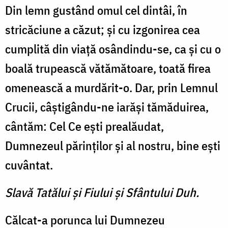
Din lemn gustând omul cel dintâi, în
stricăciune a căzut; şi cu izgonirea cea
cumplită din viaţă osândindu-se, ca şi cu o
boală trupească vătămătoare, toată firea
omenească a murdărit-o. Dar, prin Lemnul
Crucii, câştigându-ne iarăşi tămăduirea,
cântăm: Cel Ce eşti prealăudat,
Dumnezeul părinţilor şi al nostru, bine eşti
cuvântat.
Slavă Tatălui şi Fiului şi Sfântului Duh.
Călcat-a porunca lui Dumnezeu