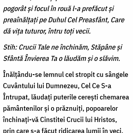
pogorât şi focul în rouă l-a prefăcut şi
preaînălţaţi pe Duhul Cel Preasfânt, Care
dă viţa tuturor, întru toţi vecii.
Stih: Crucii Tale ne închinăm, Stăpâne și
Sfântă Învierea Ta o lăudăm și o slăvim.
Înălţându-se lemnul cel stropit cu sângele
Cuvântului lui Dumnezeu, Cel Ce S-a
Întrupat, lăudaţi puterile cereşti chemarea
pământenilor şi o prăznuiţi, popoarelor
închinaţi-vă Cinstitei Crucii lui Hristos,
prin care s-a făcut ridicarea lumii în veci.