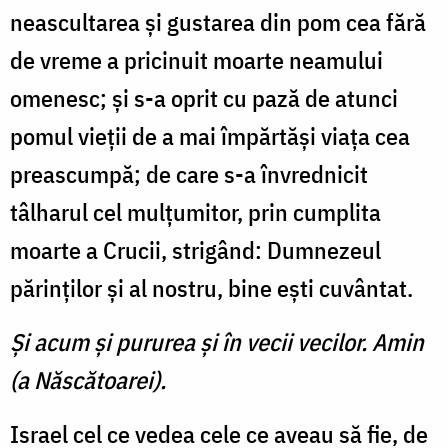
neascultarea şi gustarea din pom cea fără
de vreme a pricinuit moarte neamului
omenesc; şi s-a oprit cu pază de atunci
pomul vieţii de a mai împărtăşi viaţa cea
preascumpă; de care s-a învrednicit
tâlharul cel mulţumitor, prin cumplita
moarte a Crucii, strigând: Dumnezeul
părinţilor şi al nostru, bine eşti cuvântat.
Şi acum şi pururea şi în vecii vecilor. Amin
(a Născătoarei).
Israel cel ce vedea cele ce aveau să fie, de