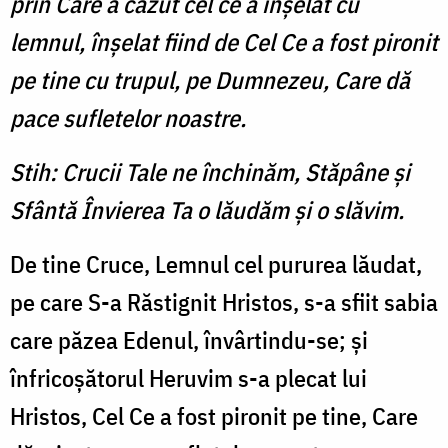
prin Care a căzut cel ce a înşelat cu
lemnul, înşelat fiind de Cel Ce a fost pironit
pe tine cu trupul, pe Dumnezeu, Care dă
pace sufletelor noastre.
Stih: Crucii Tale ne închinăm, Stăpâne și
Sfântă Învierea Ta o lăudăm și o slăvim.
De tine Cruce, Lemnul cel pururea lăudat,
pe care S-a Răstignit Hristos, s-a sfiit sabia
care păzea Edenul, învârtindu-se; şi
înfricoşătorul Heruvim s-a plecat lui
Hristos, Cel Ce a fost pironit pe tine, Care