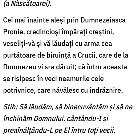
(a Născătoarei).
Cei mai înainte aleşi prin Dumnezeiasca
Pronie, credincioşi împăraţi creştini,
veseliţi-vă şi vă lăudaţi cu arma cea
purtătoare de biruinţă a Crucii, care de la
Dumnezeu vi s-a dăruit; că întru aceasta
se risipesc în veci neamurile cele
potrivnice, care năvălesc cu îndrăznire.
Stih: Să lăudăm, să binecuvântăm şi să ne
închinăm Domnului, cântându-I şi
preaînălţându-L pe El întru toţi vecii.