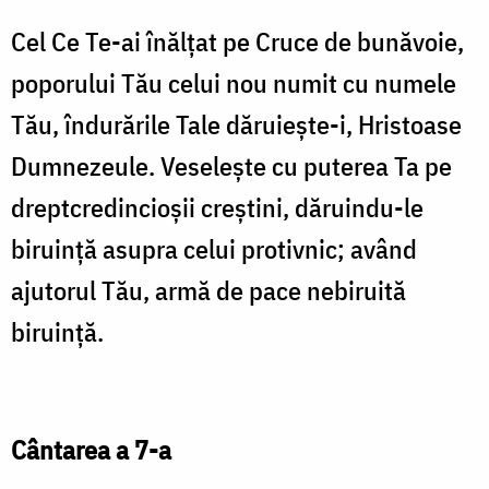
Cel Ce Te-ai înălţat pe Cruce de bunăvoie,
poporului Tău celui nou numit cu numele
Tău, îndurările Tale dăruieşte-i, Hristoase
Dumnezeule. Veseleşte cu puterea Ta pe
dreptcredincioşii creştini, dăruindu-le
biruinţă asupra celui protivnic; având
ajutorul Tău, armă de pace nebiruită
biruinţă.
Cântarea a 7-a