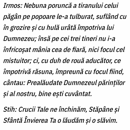
Irmos: Nebuna poruncă a tiranului celui
păgân pe popoare le-a tulburat, suflând cu
în grozire şi cu hulă urâtă împotriva lui
Dumnezeu; însă pe cei trei tineri nu i-a
înfricoşat mânia cea de fiară, nici focul cel
mistuitor; ci, cu duh de rouă aducător, ce
împotrivă răsuna, împreună cu focul fiind,
cântau: Prealăudate Dumnezeul părinţilor
şi al nostru, bine eşti cuvântat.
Stih: Crucii Tale ne închinăm, Stăpâne și
Sfântă Învierea Ta o lăudăm și o slăvim.