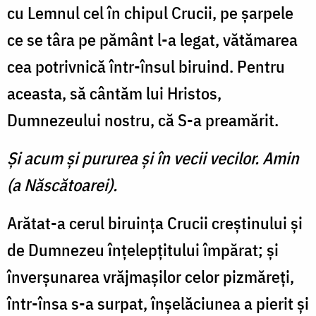
cu Lemnul cel în chipul Crucii, pe şarpele
ce se târa pe pământ l-a legat, vătămarea
cea potrivnică într-însul biruind. Pentru
aceasta, să cântăm lui Hristos,
Dumnezeului nostru, că S-a preamărit.
Şi acum şi pururea şi în vecii vecilor. Amin
(a Născătoarei).
Arătat-a cerul biruinţa Crucii creştinului şi
de Dumnezeu înţelepţitului împărat; şi
înverşunarea vrăjmaşilor celor pizmăreţi,
într-însa s-a surpat, înşelăciunea a pierit şi