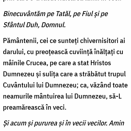
Binecuvântăm pe Tatăl, pe Fiul şi pe
Sfântul Duh, Domnul.
Pământenii, cei ce sunteţi chivernisitori ai
darului, cu preoţească cuviinţă înălţaţi cu
mâinile Crucea, pe care a stat Hristos
Dumnezeu şi suliţa care a străbătut trupul
Cuvântului lui Dumnezeu; ca, văzând toate
neamurile mântuirea lui Dumnezeu, să-L
preamărească în veci.
Şi acum şi pururea şi în vecii vecilor. Amin