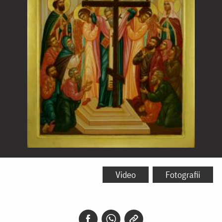
Înălțarea
Sfintei
Video
Fotografii
Cruci