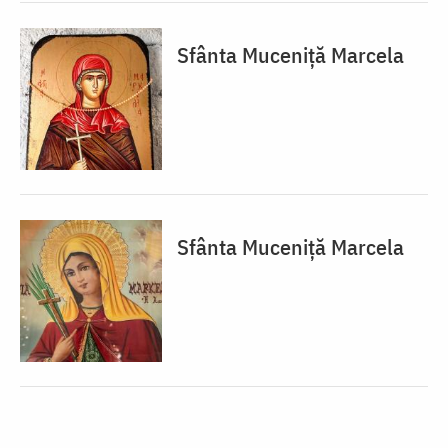
Sfânta Muceniță Marcela
Sfânta Muceniță Marcela