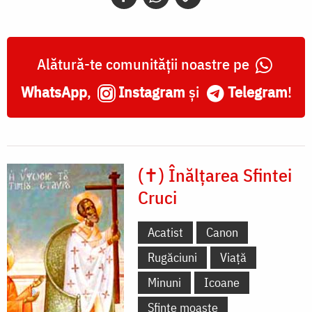
Alătură-te comunității noastre pe
WhatsApp
,
Instagram
și
Telegram
!
(✝) Înălțarea Sfintei
Cruci
Acatist
Canon
Rugăciuni
Viață
Minuni
Icoane
Sfinte moaște