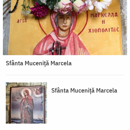
Sfânta Muceniță Marcela
Sfânta Muceniță Marcela