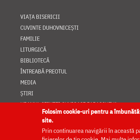
VIAȚA BISERICII
CUVINTE DUHOVNICEȘTI
FAMILIE
LITURGICĂ
BIBLIOTECĂ
ÎNTREABĂ PREOTUL
MEDIA
ȘTIRI
HRAMUL SFINTEI CUVIOASE PARASCHEVA
Folosim cookie-uri pentru a îmbunăt
site.
Prin continuarea navigării în această p
fișierelor de tip cookie.
Mai multe infor