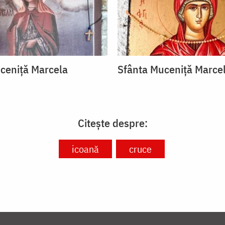
ceniță Marcela
Sfânta Muceniță Marce
Citește despre:
icoană
cruce