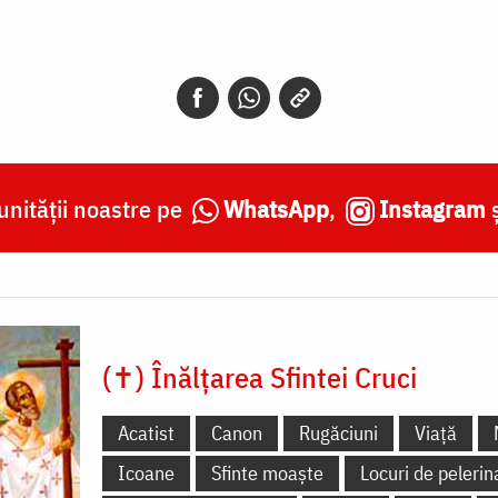
nității noastre pe
WhatsApp
,
Instagram
(✝) Înălțarea Sfintei Cruci
Acatist
Canon
Rugăciuni
Viață
Icoane
Sfinte moaște
Locuri de pelerin