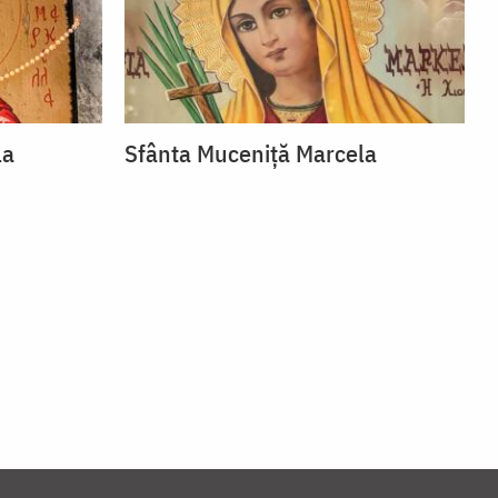
la
Sfânta Muceniță Marcela