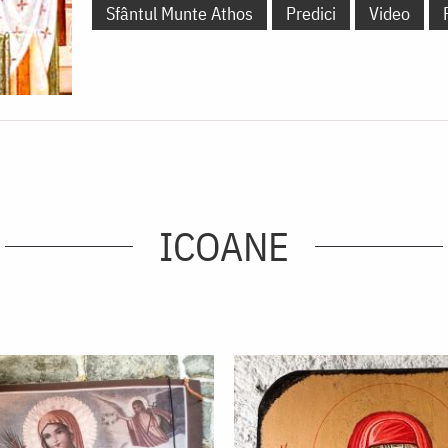
Sfântul Munte Athos
Predici
Video
ICOANE