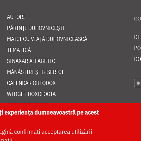
AUTORI
PĂRINȚI DUHOVNICEȘTI
DE
MAICI CU VIAȚĂ DUHOVNICEASCĂ
PO
TEMATICĂ
DO
SINAXAR ALFABETIC
MĂNĂSTIRI ȘI BISERICI
CALENDAR ORTODOX
WIDGET DOXOLOGIA
RADIO DOXOLOGIA
ăți experiența dumneavoastră pe acest
agină confirmați acceptarea utilizării
mații