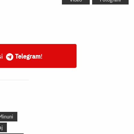
și
Telegram
!
Minuni
aj