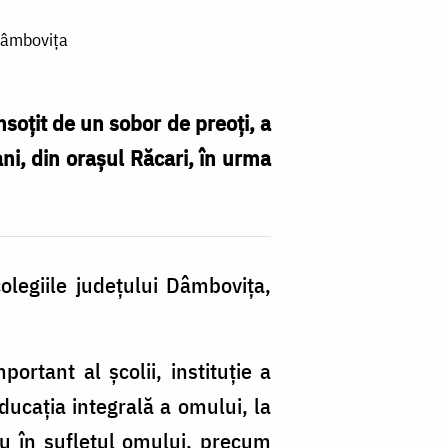
 Dâmbovița
nsoţit de un sobor de preoţi, a
ni, din oraşul Răcari, în urma
colegiile judeţului Dâmboviţa,
ortant al şcolii, instituţie a
educaţia integrală a omului, la
u în sufletul omului, precum