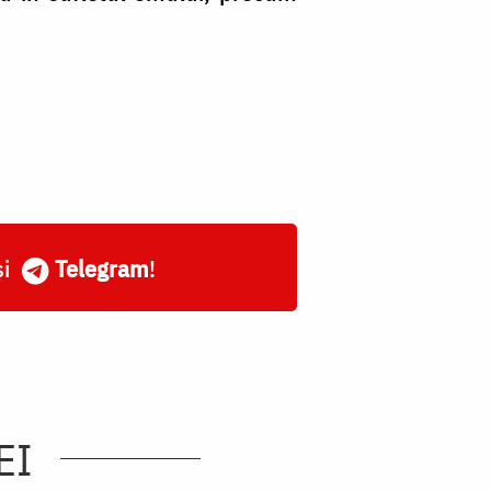
și
Telegram
!
EI