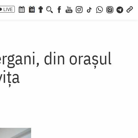
LIVE
08
rgani, din oraşul
ița