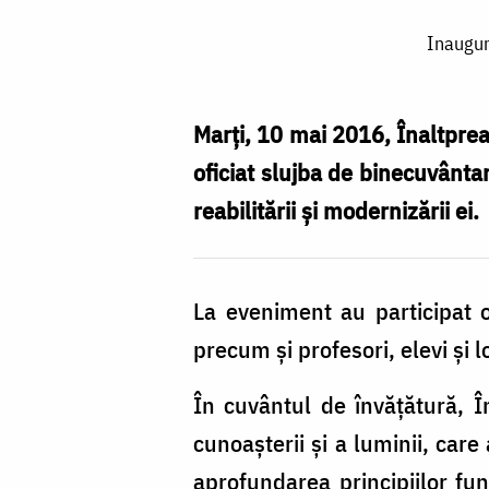
Inaugurarea
Inaugur
Şcolii
„Ion
Ghica”
Marţi, 10 mai 2016, Înaltpreas
-
oficiat slujba de binecuvânta
Ghergani,
reabilitării şi modernizării ei.
din
oraşul
La eveniment au participat of
Răcari,
precum şi profesori, elevi şi l
județul
Dâmbovița
În cuvântul de învăţătură, În
cunoaşterii şi a luminii, care
aprofundarea principiilor f