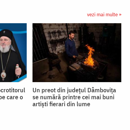
vezi mai multe »
ocrotitorul
Un preot din județul Dâmbovița
pe care o
se numără printre cei mai buni
artiști fierari din lume