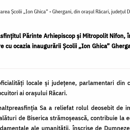
area Şcolii „Ion Ghica” - Ghergani, din oraşul Răcari, județul
finţitul Părinte Arhiepiscop şi Mitropolit Nifon, î
re cu ocazia inaugurării Şcolii „Ion Ghica” Gherga
icialităţi locale şi judeţene, parlamentari din 
ocuitori ai oraşului Răcari.
altpreasfinţia Sa a reliefat rolul deosebit de imp
 alături de Biserica strămoşească, contribuie la 
undamentale ale umanităţii, înscrise de Dumneze