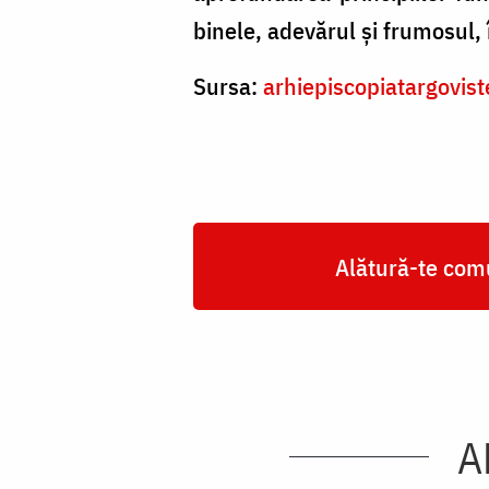
binele, adevărul şi frumosul, 
Sursa:
arhiepiscopiatargovist
Alătură-te comu
A