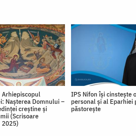
, Arhiepiscopul
IPS Nifon îşi cinsteşte 
ei: Nașterea Domnului –
personal şi al Eparhiei 
edinței creștine și
păstoreşte
mii (Scrisoare
, 2025)