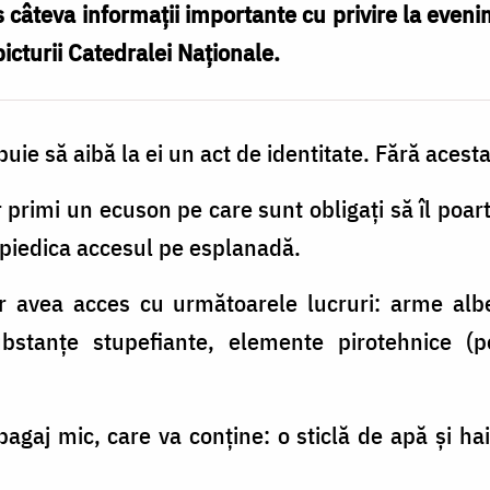
câteva informații importante cu privire la evenim
picturii Catedralei Naționale.
ebuie să aibă la ei un act de identitate. Fără acest
vor primi un ecuson pe care sunt obligați să îl po
piedica accesul pe esplanadă.
or avea acces cu următoarele lucruri: arme albe 
ubstanțe stupefiante, elemente pirotehnice (pet
 bagaj mic, care va conține: o sticlă de apă și ha