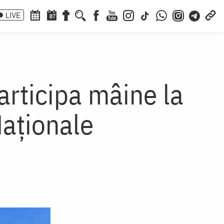
LIVE
07
participa mâine la
Naționale