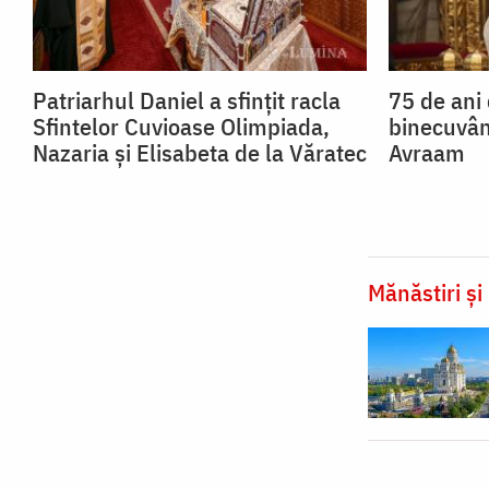
Patriarhul Daniel a sfințit racla
75 de ani 
Sfintelor Cuvioase Olimpiada,
binecuvân
Nazaria și Elisabeta de la Văratec
Avraam
Mănăstiri și 