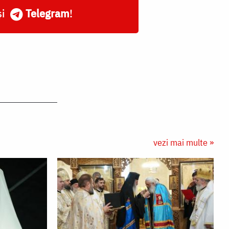
și
Telegram
!
vezi mai multe »