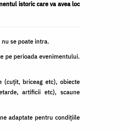
entul istoric care va avea loc
a nu se poate intra.
arte pe perioada evenimentului.
(cuțit, briceag etc), obiecte
arde, artificii etc), scaune
ine adaptate pentru condițiile