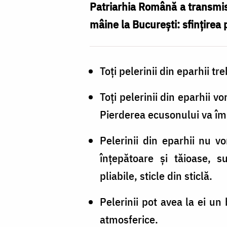
Patriarhia Română a transmis 
mâine la București: sfințirea 
Toți pelerinii din eparhii tr
Toți pelerinii din eparhii 
Pierderea ecusonului va îm
Pelerinii din eparhii nu v
înțepătoare și tăioase, s
pliabile, sticle din sticlă.
Pelerinii pot avea la ei un
atmosferice.