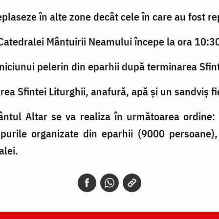
eplaseze în alte zone decât cele în care au fost rep
i Catedralei Mântuirii Neamului începe la ora 10:3
iciunui pelerin din eparhii după terminarea Sfinte
a Sfintei Liturghii, anafură, apă și un sandviș fi
ntul Altar se va realiza în următoarea ordine: înt
purile organizate din eparhii (9000 persoane),
lei.