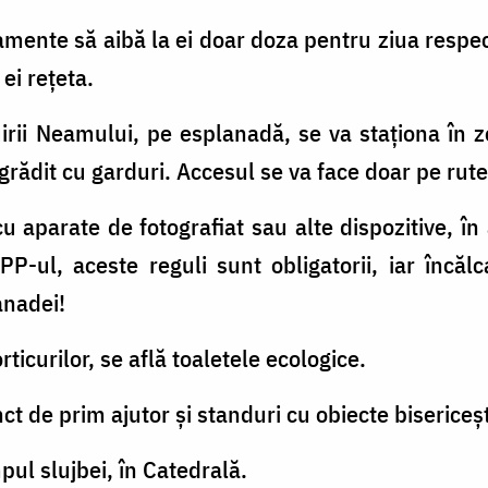
mente să aibă la ei doar doza pentru ziua resp
ei rețeta.
irii Neamului, pe esplanadă, se va staționa în z
grădit cu garduri. Accesul se va face doar pe rute
 aparate de fotografiat sau alte dispozitive, în
P-ul, aceste reguli sunt obligatorii, iar încălc
anadei!
ticurilor, se află toaletele ecologice.
t de prim ajutor și standuri cu obiecte bisericeșt
mpul slujbei, în Catedrală.