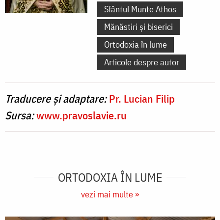
Sfântul Munte Athos
Mănăstiri și biserici
Ortodoxia în lume
Articole despre autor
Traducere și adaptare:
Pr. Lucian Filip
Sursa:
www.pravoslavie.ru
ORTODOXIA ÎN LUME
vezi mai multe »