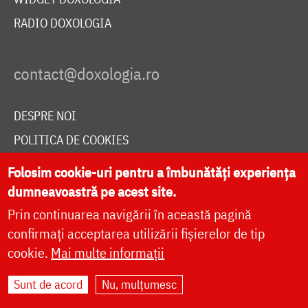
RADIO DOXOLOGIA
DESPRE NOI
POLITICA DE COOKIES
DONEAZĂ ONLINE PENTRU CATEDRALA NAȚIONALĂ
Folosim cookie-uri pentru a îmbunătăți experiența
dumneavoastră pe acest site.
Prin continuarea navigării în această pagină
LIVE
confirmați acceptarea utilizării fișierelor de tip
cookie.
Mai multe informații
Site dezvoltat de
DOXOLOGIA MEDIA
,
Sunt de acord
Nu, mulțumesc
Arhiepiscopia Iașilor | ©
doxologia.ro