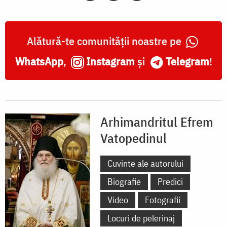
Alătură-te comunității noastre pe
WhatsApp
,
Instagram
și
Telegram
!
Arhimandritul Efrem
Vatopedinul
Cuvinte ale autorului
Biografie
Predici
Video
Fotografii
Locuri de pelerinaj