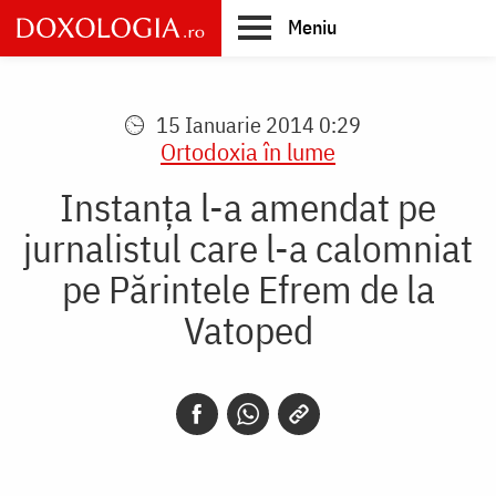
Skip
Meniu
to
main
Main
content
navigation
15 Ianuarie 2014 0:29
Ortodoxia în lume
Instanța l-a amendat pe
jurnalistul care l-a calomniat
pe Părintele Efrem de la
Vatoped