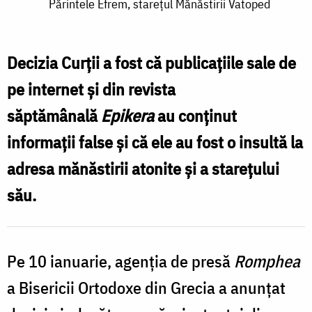
Părintele
Părintele Efrem, starețul Mănăstirii Vatoped
Efrem,
starețul
Decizia Curții a fost că publicațiile sale de
Mănăstirii
pe internet și din revista
Vatoped
săptămânală
Epikera
au conținut
informații false și că ele au fost o insultă la
adresa mănăstirii atonite și a starețului
său.
Pe 10 ianuarie, agenția de presă
Romphea
a Bisericii Ortodoxe din Grecia a anunțat