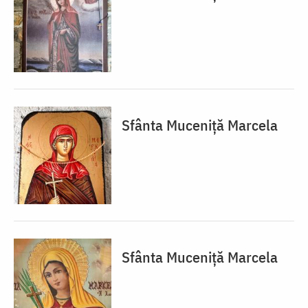
Sfânta Muceniță Marcela
Sfânta Muceniță Marcela