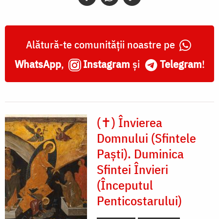
Alătură-te comunității noastre pe
WhatsApp
,
Instagram
și
Telegram
!
(✝) Învierea
Domnului (Sfintele
Paști). Duminica
Sfintei Învieri
(Începutul
Penticostarului)