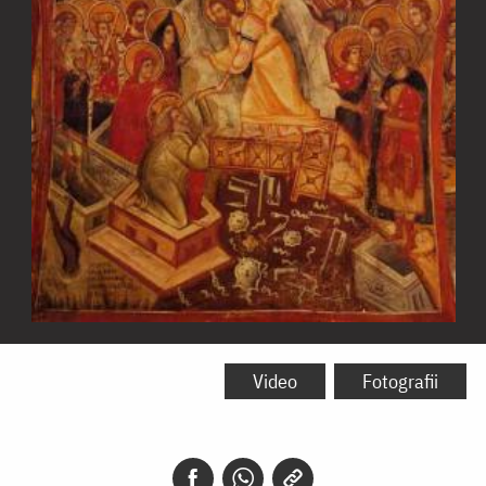
Învierea
Domnului
Video
Fotografii