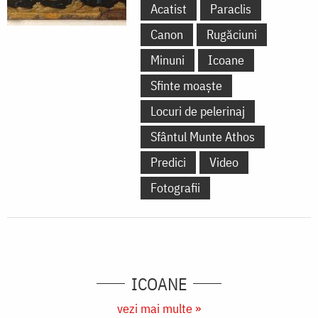
Acatist
Paraclis
Canon
Rugăciuni
Minuni
Icoane
Sfinte moaște
Locuri de pelerinaj
Sfântul Munte Athos
Predici
Video
Fotografii
ICOANE
vezi mai multe »