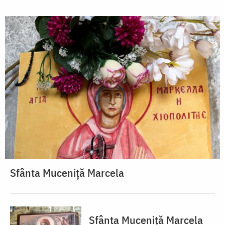
Sfânta Muceniță Marcela
Sfânta Muceniță Marcela