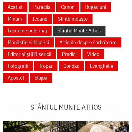
Acatist
Paraclis
Canon
Rugăciuni
Minuni
Icoane
Sfinte moaște
Locuri de pelerinaj
Sfântul Munte Athos
Mănăstiri și biserici
Articole despre sărbătoare
Editorialiștii Bisericii
Predici
Video
Fotografii
Tropar
Condac
Evanghelie
Apostol
Slujba
SFÂNTUL MUNTE ATHOS