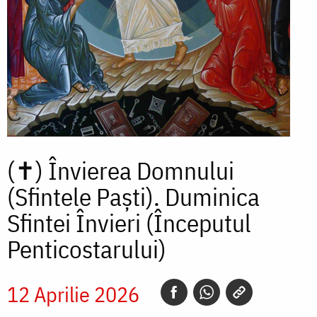
(✝)
Învierea Domnului
(Sfintele Paști). Duminica
Sfintei Învieri (Începutul
Penticostarului)
12 Aprilie 2026