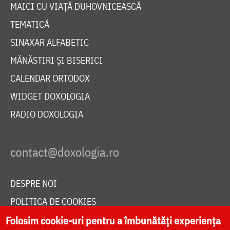
MAICI CU VIAȚĂ DUHOVNICEASCĂ
TEMATICĂ
SINAXAR ALFABETIC
MĂNĂSTIRI ȘI BISERICI
CALENDAR ORTODOX
WIDGET DOXOLOGIA
RADIO DOXOLOGIA
DESPRE NOI
POLITICA DE COOKIES
DONEAZĂ ONLINE PENTRU CATEDRALA NAȚIONALĂ
Folosim cookie-uri pentru a îmbunătăți experiența