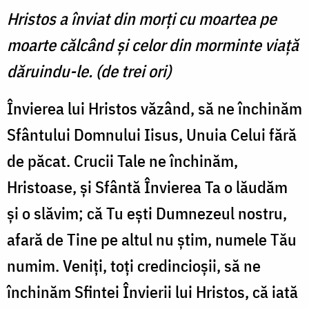
Hristos a înviat din morţi cu moartea pe
moarte călcând şi celor din morminte viaţă
dăruindu-le. (de trei ori)
Învierea lui Hristos văzând, să ne închinăm
Sfântului Domnului Iisus, Unuia Celui fără
de păcat. Crucii Tale ne închinăm,
Hristoase, şi Sfântă Învierea Ta o lăudăm
şi o slăvim; că Tu eşti Dumnezeul nostru,
afară de Tine pe altul nu ştim, numele Tău
numim. Veniţi, toţi credincioşii, să ne
închinăm Sfintei Învierii lui Hristos, că iată