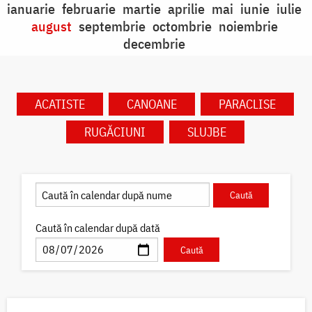
ianuarie
februarie
martie
aprilie
mai
iunie
iulie
august
septembrie
octombrie
noiembrie
decembrie
ACATISTE
CANOANE
PARACLISE
RUGĂCIUNI
SLUJBE
Caută în calendar după dată