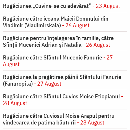
Rugăciunea „Cuvine-se cu adevărat”
- 23 August
Rugăciune către icoana Maicii Domnului din
Vladimir (Vladimirskaia)
- 26 August
Rugăciune pentru înţelegerea în familie, către
Sfinţii Mucenici Adrian şi Natalia
- 26 August
Rugăciune către Sfântul Mucenic Fanurie
- 27
August
Rugăciunea la pregătirea pâinii Sfântului Fanurie
(Fanuropita)
- 27 August
Rugăciune către Sfântul Cuvios Moise Etiopianul
-
28 August
Rugăciune către Cuviosul Moise Arapul pentru
vindecarea de patima băuturii
- 28 August