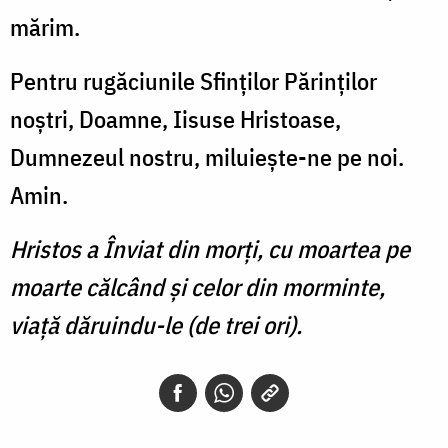
mărim.
Pentru rugăciunile Sfinţilor Părinţilor
noştri, Doamne, Iisuse Hristoase,
Dumnezeul nostru, miluieşte-ne pe noi.
Amin.
Hristos a Înviat din morţi, cu moartea pe
moarte călcând şi celor din morminte,
viaţă dăruindu-le (de trei ori).