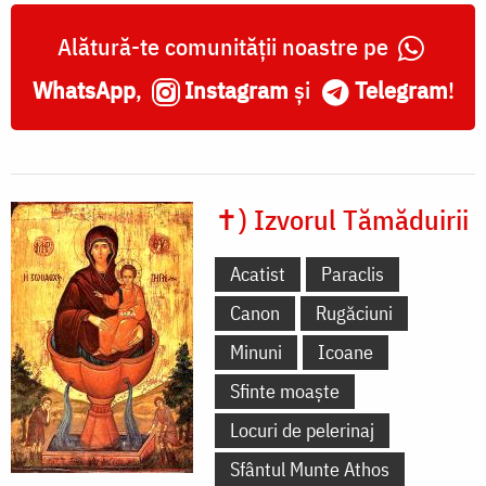
Alătură-te comunității noastre pe
WhatsApp
,
Instagram
și
Telegram
!
✝) Izvorul Tămăduirii
Acatist
Paraclis
Canon
Rugăciuni
Minuni
Icoane
Sfinte moaște
Locuri de pelerinaj
Sfântul Munte Athos