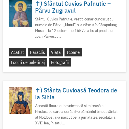
✝) Sfântul Cuvios Pafnutie –
Pârvu Zugravul
Sfântul Cuvios Pafnutie, vestit iconar cunoscut cu
numele de Pârvu „Mutul”, s-a născut în Câmpulung
Muscel, la 12 octombrie 1657, ca fiu al preotului
Ioan Pârvescu...
Acatist
Paraclis
Viață
Icoane
Locuri de pelerinaj
Fotografii
✝) Sfânta Cuvioasă Teodora de
la Sihla
Această floare duhovnicească și mireasă a lui
Hristos, pe care a odrăslit-o pământul binecuvântat
al Moldovei, s-a născut pe la jumătatea secolului al
XVII-lea, în satul...