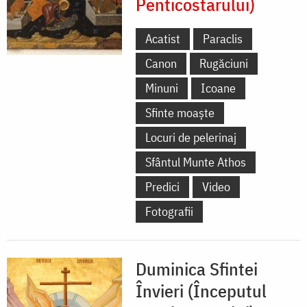
Penticostarului)
Acatist
Paraclis
Canon
Rugăciuni
Minuni
Icoane
Sfinte moaște
Locuri de pelerinaj
Sfântul Munte Athos
Predici
Video
Fotografii
Duminica Sfintei
Învieri (Începutul