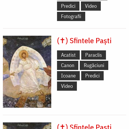
Predici
Video
Fotografii
(✝) Sfintele Paști
Acatist
Paraclis
Canon
Rugăciuni
Icoane
Predici
Video
(✝) Sfintele Paști