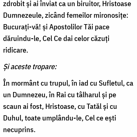
zdrobit şi ai înviat ca un biruitor, Hristoase
Dumnezeule, zicând femeilor mironosiţe:
Bucuraţi-vă! și Apostolilor Tăi pace
dăruindu-le, Cel Ce dai celor căzuţi
ridicare.
Și aceste tropare:
În mormânt cu trupul, în iad cu Sufletul, ca
un Dumnezeu, în Rai cu tâlharul şi pe
scaun ai fost, Hristoase, cu Tatăl şi cu
Duhul, toate umplându-le, Cel ce eşti
necuprins.