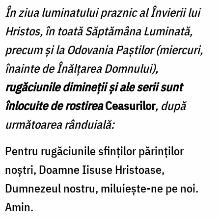
În ziua luminatului praznic al Învierii lui
Hristos, în toată Săptămâna Luminată,
precum și la Odovania Paștilor (miercuri,
înainte de Înălțarea Domnului),
rugăciunile dimineții și ale serii sunt
înlocuite de rostirea
Ceasurilor
, după
următoarea rânduială:
Pentru rugăciunile sfinţilor părinţilor
noştri, Doamne Iisuse Hristoase,
Dumnezeul nostru, miluieşte-ne pe noi.
Amin.