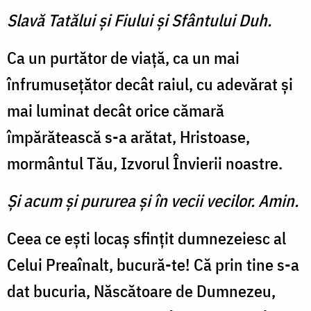
Slavă Tatălui şi Fiului şi Sfântului Duh.
Ca un purtător de viaţă, ca un mai
înfrumuseţător decât raiul, cu adevărat şi
mai luminat decât orice cămară
împărătească s-a arătat, Hristoase,
mormântul Tău, Izvorul Învierii noastre.
Şi acum şi pururea şi în vecii vecilor. Amin.
Ceea ce eşti locaş sfinţit dumnezeiesc al
Celui Preaînalt, bucură-te! Că prin tine s-a
dat bucuria, Născătoare de Dumnezeu,