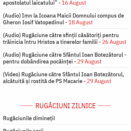
apostolatul laicatului”
- 16 August
(Audio) Imn la Icoana Maicii Domnului compus de
Gheron Iosif Vatopedinul
- 18 August
(Audio) Rugăciune către sfinții căsătoriți pentru
trăinicia întru Hristos a tinerelor familii
- 26 August
(Audio) Rugăciune către Sfântul Ioan Botezătorul -
pentru dobândirea pocăinței
- 29 August
(Video) Rugăciune către Sfântul Ioan Botezătorul,
alcătuită și rostită de PS Macarie
- 29 August
RUGĂCIUNI ZILNICE
Rugăciunile dimineții
Rugăciunile serii