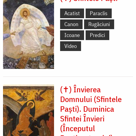
Acatist
Paraclis
Canon
Rugăciuni
Icoane
Predici
Video
(✝) Învierea
Domnului (Sfintele
Paști). Duminica
Sfintei Învieri
(Începutul