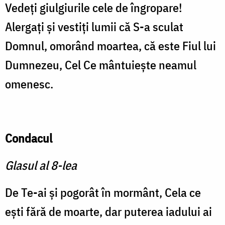
Vedeţi giulgiurile cele de îngropare!
Alergaţi şi vestiți lumii că S-a sculat
Domnul, omorând moartea, că este Fiul lui
Dumnezeu, Cel Ce mântuieşte neamul
omenesc.
Condacul
Glasul al 8-lea
De Te-ai şi pogorât în mormânt, Cela ce
eşti fără de moarte, dar puterea iadului ai