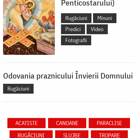
Penticostarului)
Rugăciuni
Minuni
Predici
Video
Fotografii
Odovania praznicului Învierii Domnului
Rugăciuni
ACATISTE
CANOANE
PARACLISE
RUGĂCIUNI
SLUJBE
TROPARE