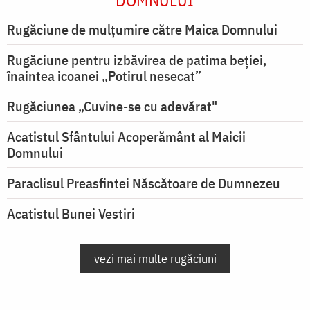
DOMNULUI
Rugăciune de mulţumire către Maica Domnului
Rugăciune pentru izbăvirea de patima beției,
înaintea icoanei „Potirul nesecat”
Rugăciunea „Cuvine-se cu adevărat"
Acatistul Sfântului Acoperământ al Maicii
Domnului
Paraclisul Preasfintei Născătoare de Dumnezeu
Acatistul Bunei Vestiri
vezi mai multe rugăciuni