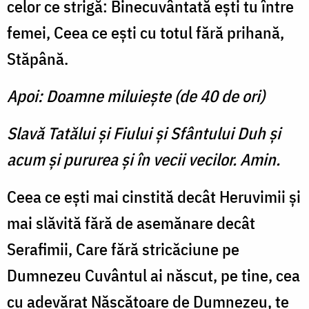
celor ce strigă: Binecuvântată eşti tu între
femei, Ceea ce eşti cu totul fără prihană,
Stăpână.
Apoi: Doamne miluieşte (de 40 de ori)
Slavă Tatălui şi Fiului şi Sfântului Duh şi
acum şi pururea şi în vecii vecilor. Amin.
Ceea ce eşti mai cinstită decât Heruvimii şi
mai slăvită fără de asemănare decât
Serafimii, Care fără stricăciune pe
Dumnezeu Cuvântul ai născut, pe tine, cea
cu adevărat Născătoare de Dumnezeu, te