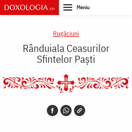
Skip
Meniu
to
main
Main
content
navigation
Rugăciuni
Rânduiala Ceasurilor
Sfintelor Paști