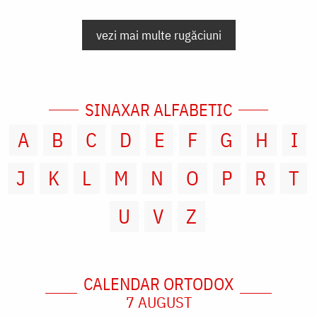
vezi mai multe rugăciuni
SINAXAR ALFABETIC
A
B
C
D
E
F
G
H
I
J
K
L
M
N
O
P
R
T
U
V
Z
CALENDAR ORTODOX
7 AUGUST