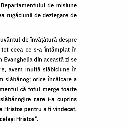
l Departamentului de misiune
în
rea rugăciunii de dezlegare de
a
po
lu
 cuvântul de învățătură despre
D
 tot ceea ce s-a întâmplat în
îl
in Evanghelia din această zi se
fa
tre, avem multă slăbiciune în
p
om slăbănog; orice încălcare a
o
mentul că totul merge foarte
ne
slăbănogire care i-a cuprins
a Hristos pentru a fi vindecat,
celași Hristos”.