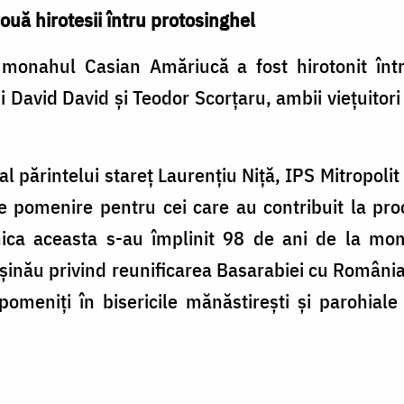
două hirotesii întru protosinghel
i, monahul Casian Amăriucă a fost hirotonit înt
i David David și Teodor Scorțaru, ambii viețuitori
 părintelui stareț Laurențiu Niță, IPS Mitropolit 
 de pomenire pentru cei care au contribuit la pr
ca aceasta s-au împlinit 98 de ani de la mome
hișinău privind reunificarea Basarabiei cu Români
pomeniți în bisericile mănăstirești și parohiale