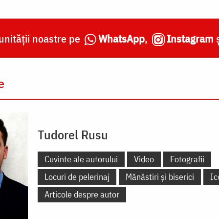
nității noastre pe
WhatsApp
,
Instagram
e
Tudorel Rusu
Cuvinte ale autorului
Video
Fotografii
Locuri de pelerinaj
Mănăstiri și biserici
Ic
Articole despre autor