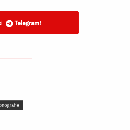
și
Telegram
!
onografie