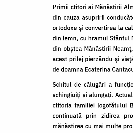
Primii ctitori ai Mănăstirii A
din cauza asupririi conducăt
ortodoxe şi convertirea la ca
din lemn, cu hramul Sfântul N
din obştea Mănăstirii Neamţ, 
acest prilej pierzându-şi via
de doamna Ecaterina Cantacuz
Schitul de călugări a funcţi
schingiuiţi şi alungaţi. Actu
ctitoria familiei logofătului
continuată prin zidirea pr
mănăstirea cu mai multe propr