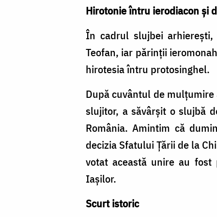
Hirotonie întru ierodiacon și 
În cadrul slujbei arhiereșt
Teofan, iar părinții ieromonah
hirotesia întru protosinghel.
După cuvântul de mulțumire al
slujitor, a săvârșit o slujbă
România. Amintim că dumini
decizia Sfatului Țării de la C
votat această unire au fost 
Iașilor.
Scurt istoric