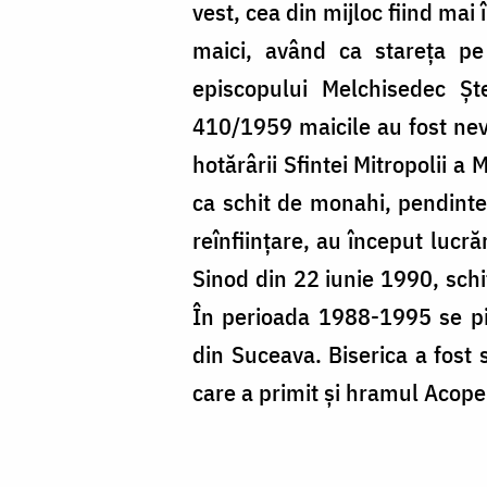
vest, cea din mijloc fiind mai
maici, având ca stareţa pe
episcopului Melchisedec Şt
410/1959 maicile au fost nevoi
hotărârii Sfintei Mitropolii a
ca schit de monahi, pendinte
reînfiinţare, au început lucră
Sinod din 22 iunie 1990, schi
În perioada 1988-1995 se pic
din Suceava. Biserica a fost 
care a primit şi hramul Acop