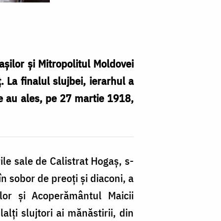
aşilor şi Mitropolitul Moldovei
 La finalul slujbei, ierarhul a
re au ales, pe 27 martie 1918,
I
Mi
Te
le sale de Calistrat Hogaş, s-
la
n sobor de preoți și diaconi, a
M
ilor și Acoperământul Maicii
A
lți slujtori ai mănăstirii, din
„O