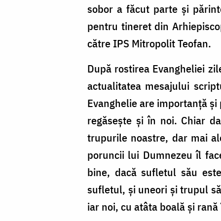
sobor a făcut parte și pări
pentru tineret din Arhiepisco
către IPS Mitropolit Teofan.
După rostirea Evangheliei zil
actualitatea mesajului scrip
Evanghelie are importanță și p
regăsește și în noi. Chiar d
trupurile noastre, dar mai al
poruncii lui Dumnezeu îl fa
bine, dacă sufletul său est
sufletul, și uneori și trupul 
iar noi, cu atâta boală și ran