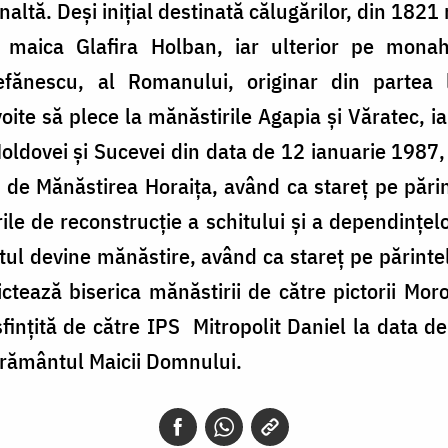
 înaltă. Deşi iniţial destinată călugărilor, din 182
 maica Glafira Holban, iar ulterior pe mona
efănescu, al Romanului, originar din partea 
te să plece la mănăstirile Agapia şi Văratec, iar 
 Moldovei şi Sucevei din data de 12 ianuarie 1987,
 de Mănăstirea Horaiţa, având ca stareţ pe pări
rile de reconstrucţie a schitului şi a dependinţel
tul devine mănăstire, având ca stareţ pe părinte
tează biserica mănăstirii de către pictorii Mor
sfințită de către IPS Mitropolit Daniel la data 
erământul Maicii Domnului.