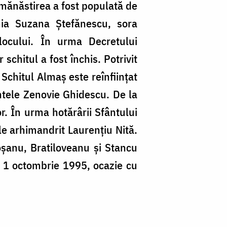
1 mănăstirea a fost populată de
hia Suzana Ştefănescu, sora
locului. În urma Decretului
schitul a fost închis. Potrivit
 Schitul Almaş este reînfiinţat
ntele Zenovie Ghidescu. De la
or. În urma hotărârii Sfântului
le arhimandrit Laurenţiu Nită.
oșanu, Bratiloveanu şi Stancu
de 1 octombrie 1995, ocazie cu