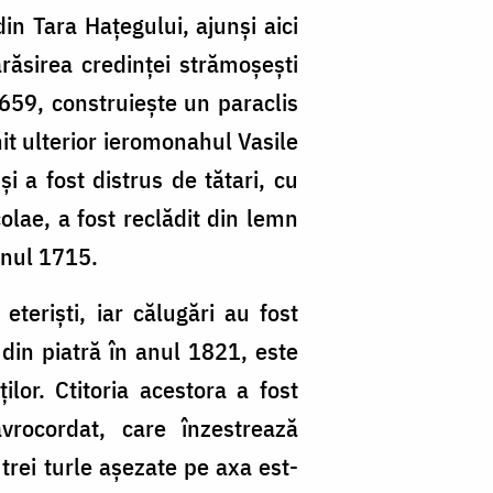
din Tara Hațegului, ajunşi aici
răsirea credinţei strămoşeşti
1659, construieşte un paraclis
it ulterior ieromonahul Vasile
i a fost distrus de tătari, cu
olae, a fost reclădit din lemn
anul 1715.
terişti, iar călugări au fost
 din piatră în anul 1821, este
ilor. Ctitoria acestora a fost
vrocordat, care înzestrează
trei turle aşezate pe axa est-