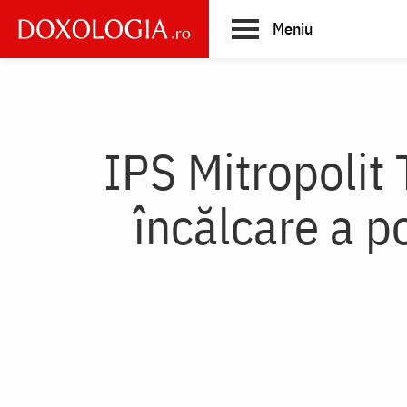
Skip
Meniu
to
main
Main
content
navigation
IPS Mitropolit
încălcare a p