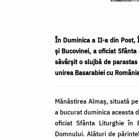
Fotografii:
Tudorel
Rusu
În Duminica a II-a din Post, Î
şi Bucovinei, a oficiat Sfânta
săvârșit o slujbă de parastas
unirea Basarabiei cu România
Mănăstirea Almaş, situată pe 
a bucurat duminica aceasta de 
oficiat Sfânta Liturghie în
Domnului. Alături de părintele