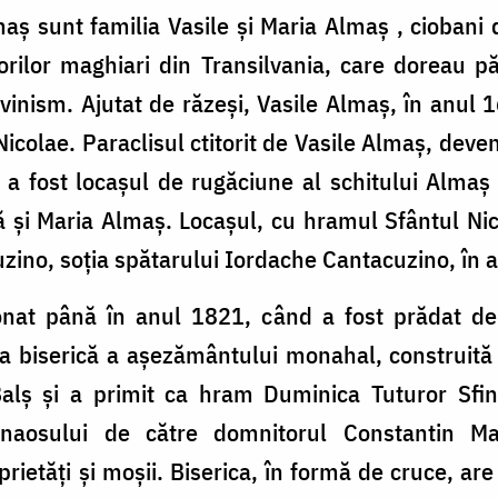
lmaș sunt familia Vasile şi Maria Almaş , ciobani 
orilor maghiari din Transilvania, care doreau pă
lvinism. Ajutat de răzeşi, Vasile Almaş, în anul 
icolae. Paraclisul ctitorit de Vasile Almaş, deven
a fost locaşul de rugăciune al schitului Almaş ş
ţă şi Maria Almaş. Locaşul, cu hramul Sfântul Nic
ino, soţia spătarului Iordache Cantacuzino, în 
onat până în anul 1821, când a fost prădat de e
ala biserică a așezământului monahal, construită
 Balş şi a primit ca hram Duminica Tuturor Sfinţ
onaosului de către domnitorul Constantin Ma
ietăţi şi moşii. Biserica, în formă de cruce, are 