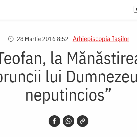
Arhiepiscopia Iaşilor
28 Martie 2016 8:52
 Teofan, la Mănăstire
oruncii lui Dumnezeu
neputincios”