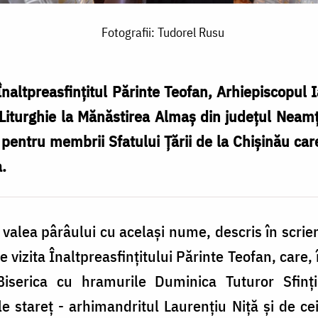
Fotografii: Tudorel Rusu
naltpreasfinţitul Părinte Teofan, Arhiepiscopul I
 Liturghie la Mănăstirea Almaş din judeţul Neamţ.
 pentru membrii Sfatului Țării de la Chișinău ca
.
valea pârâului cu acelaşi nume, descris în scrieri
vizita Înaltpreasfințitului Părinte Teofan, care, î
 Biserica cu hramurile Duminica Tuturor Sfinț
 stareț - arhimandritul Laurențiu Niță și de ceila