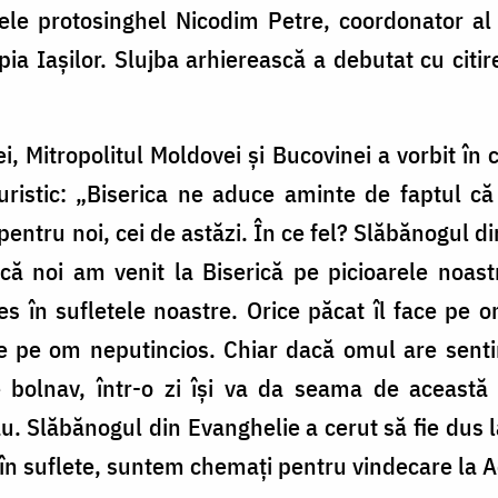
ntele protosinghel Nicodim Petre, coordonator a
pia Iaşilor. Slujba arhierească a debutat cu citi
ei, Mitropolitul Moldovei și Bucovinei a vorbit în
turistic: „Biserica ne aduce aminte de faptul că
entru noi, cei de astăzi. În ce fel? Slăbănogul d
acă noi am venit la Biserică pe picioarele noas
es în sufletele noastre. Orice păcat îl face pe 
ce pe om neputincios. Chiar dacă omul are senti
e bolnav, într-o zi își va da seama de această 
său. Slăbănogul din Evanghelie a cerut să fie dus l
ă în suflete, suntem chemați pentru vindecare la A