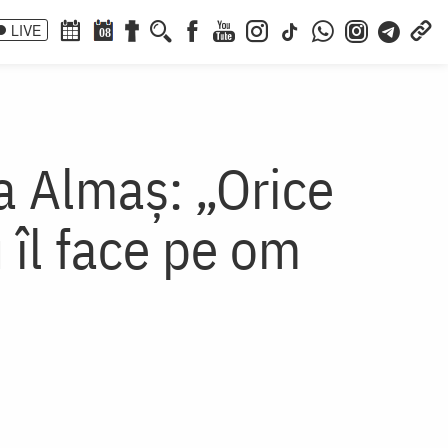
LIVE
08
a Almaș: „Orice
 îl face pe om