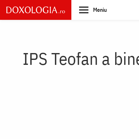
Skip
Meniu
to
main
Main
content
navigation
IPS Teofan a bine