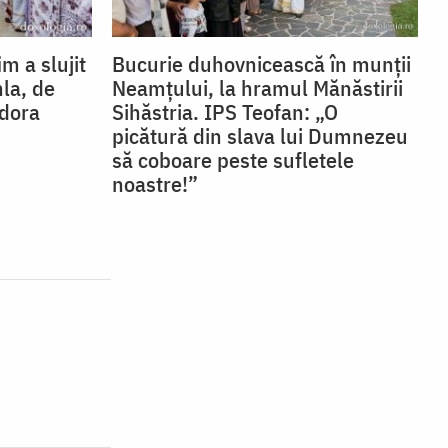
im a slujit
Bucurie duhovnicească în munții
hla, de
Neamțului, la hramul Mănăstirii
odora
Sihăstria. IPS Teofan: „O
picătură din slava lui Dumnezeu
să coboare peste sufletele
noastre!”