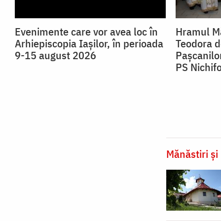
Evenimente care vor avea loc în
Hramul Mă
Arhiepiscopia Iaşilor, în perioada
Teodora de
9-15 august 2026
Pașcanilor
PS Nichif
Mănăstiri și 