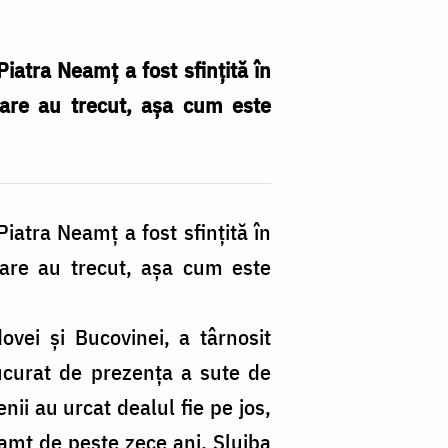
Piatra Neamț a fost sfințită în
care au trecut, așa cum este
Piatra Neamț a fost sfințită în
care au trecut, așa cum este
dovei și Bucovinei, a târnosit
bucurat de prezența a sute de
nii au urcat dealul fie pe jos,
amț de peste zece ani. Slujba