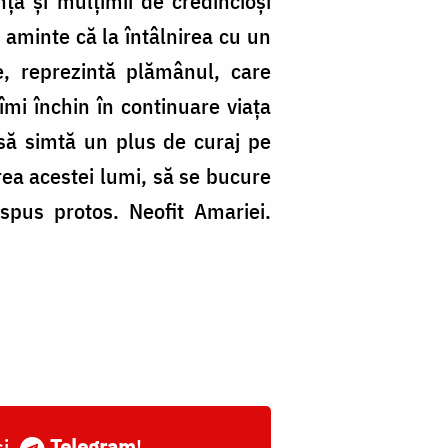
ță și mulțimii de credincioși
c aminte că la întâlnirea cu un
e, reprezintă plămânul, care
îmi închin în continuare viața
 să simtă un plus de curaj pe
rea acestei lumi, să se bucure
spus protos. Neofit Amariei.
și
Telegram
!