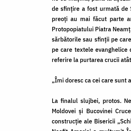
de sfințire a fost urmată de 
preoți au mai făcut parte a
Protopopiatului Piatra Neamț. 
sărbătorile sau sfinții pe car
pe care textele evanghelice d
referire la purtarea crucii atâ
„Îmi doresc ca cei care sunt a
La finalul slujbei, protos. Ne
Moldovei și Bucovinei Cruce
construcție ale Bisericii „Sch