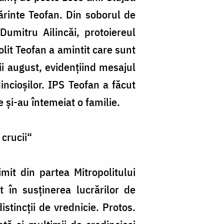
Părinte Teofan. Din soborul de
umitru Ailincăi, protoiereul
olit Teofan a amintit care sunt
nii august, evidențiind mesajul
incioșilor. IPS Teofan a făcut
re și-au întemeiat o familie.
 crucii“
rimit din partea Mitropolitului
 în susținerea lucrărilor de
istincții de vrednicie. Protos.