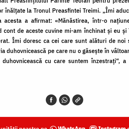
alt Preasfințitului Părinte Teofan pentru prezen
r înălțate la Tronul Preasfintei Treimi. „Îmi adu
ia acesta a afirmat: «Mănăstirea, într-o națiun
 cont de aceste cuvine mi-am închinat și eu și 
erat. Îmi doresc ca cei care sunt alături de noi
ia duhovnicească pe care nu o găsește în vâltoa
ă duhovnicească cu care suntem înzestrați“, a 
nității noastre pe
WhatsApp
,
Instagram