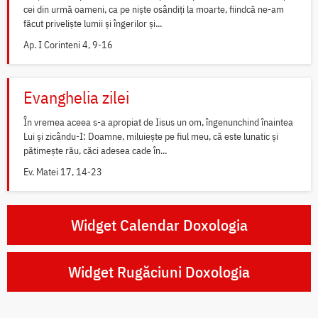
cei din urmă oameni, ca pe niște osândiți la moarte, fiindcă ne-am
făcut priveliște lumii și îngerilor și...
Ap. I Corinteni 4, 9-16
Evanghelia zilei
În vremea aceea s-a apropiat de Iisus un om, îngenunchind înaintea
Lui și zicându-I: Doamne, miluiește pe fiul meu, că este lunatic și
pătimește rău, căci adesea cade în...
Ev. Matei 17, 14-23
Widget Calendar Doxologia
Widget Rugăciuni Doxologia