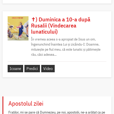
✝) Duminica a 10-a după
Rusalii (Vindecarea
lunaticului)
În vremea aceea s-a apropiat de Iisus un om,
îngenunchind înaintea Lui și zicându-I: Doamne,
miluiește pe fiul meu, că este lunatic și pătimește
rău, căci adesea...
Icoane
Predici
Video
Apostolul zilei
Fraților, mi se pare că Dumnezeu, pe noi, apostolii, ne-a arătat ca pe