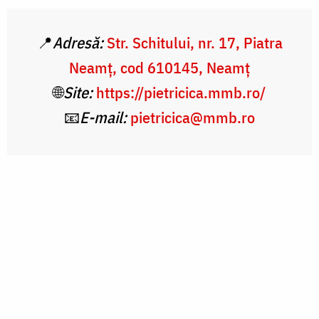
📍
Adresă:
Str. Schitului, nr. 17, Piatra
Neamț, cod 610145, Neamț
🌐
Site:
https://pietricica.mmb.ro/
📧
E-mail:
pietricica@mmb.ro