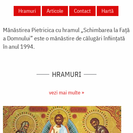
Hramuri
Articole
Contact
Hartă
Mănăstirea Pietricica cu hramul „Schimbarea la Faţă
a Domnului” este o mănăstire de călugări înfiinţată
în anul 1994.
HRAMURI
vezi mai multe »