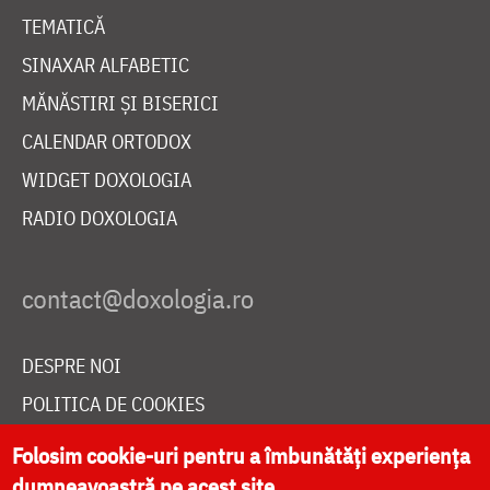
TEMATICĂ
SINAXAR ALFABETIC
MĂNĂSTIRI ȘI BISERICI
CALENDAR ORTODOX
WIDGET DOXOLOGIA
RADIO DOXOLOGIA
DESPRE NOI
POLITICA DE COOKIES
DONEAZĂ ONLINE PENTRU CATEDRALA NAȚIONALĂ
Folosim cookie-uri pentru a îmbunătăți experiența
dumneavoastră pe acest site.