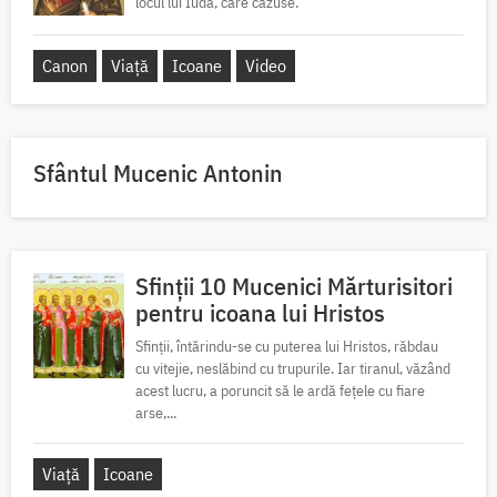
locul lui Iuda, care căzuse.
Canon
Viață
Icoane
Video
Sfântul Mucenic Antonin
Sfinții 10 Mucenici Mărturisitori
pentru icoana lui Hristos
Sfinții, întărindu-se cu puterea lui Hristos, răbdau
cu vitejie, neslăbind cu trupurile. Iar tiranul, văzând
acest lucru, a poruncit să le ardă fețele cu fiare
arse,...
Viață
Icoane