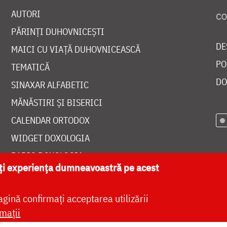
AUTORI
PĂRINȚI DUHOVNICEȘTI
DE
MAICI CU VIAȚĂ DUHOVNICEASCĂ
PO
TEMATICĂ
DO
SINAXAR ALFABETIC
MĂNĂSTIRI ȘI BISERICI
CALENDAR ORTODOX
WIDGET DOXOLOGIA
RADIO DOXOLOGIA
ăți experiența dumneavoastră pe acest
agină confirmați acceptarea utilizării
mații
at de
DOXOLOGIA MEDIA
, Arhiepiscopia Iașilor | 