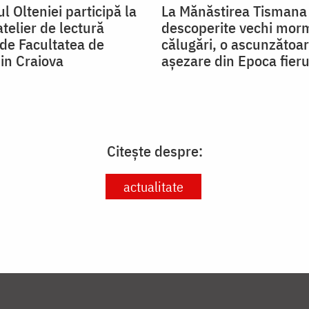
ul Olteniei participă la
La Mănăstirea Tismana 
 atelier de lectură
descoperite vechi mor
 de Facultatea de
călugări, o ascunzătoar
in Craiova
așezare din Epoca fieru
Citește despre:
actualitate