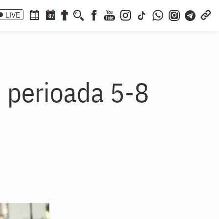
LIVE
07
n perioada 5-8