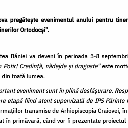
va pregătește evenimentul anului pentru tineri
inerilor Ortodocși”.
atea Băniei va deveni în perioada 5-8 septembri
 Potir! Credinţă, nădejde şi dragoste”
este motto
i din toată lumea.
ortant eveniment sunt în plină desfăşurare. Respo
e etapă fiind atent supervizată de IPS Părinte M
rmațiilor transmise de Arhiepiscopia Craiovei, în
at în primăvară, când vor fi prezentate proiectul