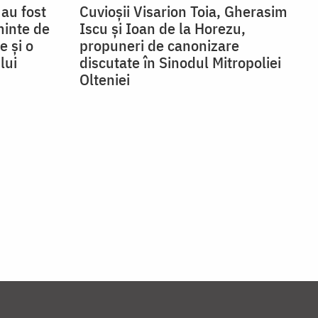
au fost
Cuvioșii Visarion Toia, Gherasim
minte de
Iscu şi Ioan de la Horezu,
e și o
propuneri de canonizare
lui
discutate în Sinodul Mitropoliei
Olteniei