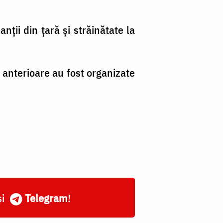
nţii din ţară şi străinătate la
e anterioare au fost organizate
și
Telegram
!