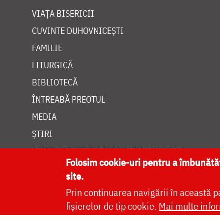
VIAȚA BISERICII
CUVINTE DUHOVNICEȘTI
FAMILIE
LITURGICĂ
BIBLIOTECĂ
ÎNTREABĂ PREOTUL
MEDIA
ȘTIRI
HRAMUL SFINTEI CUVIOASE PARASCHEVA
Folosim cookie-uri pentru a îmbunăt
site.
Prin continuarea navigării în această p
fișierelor de tip cookie.
Mai multe infor
Site dezvolt