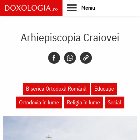
Skip
Meniu
to
main
Main
content
navigation
Arhiepiscopia Craiovei
Biserica Ortodoxă Română
Educaţie
Ortodoxia în lume
Religia în lume
Social