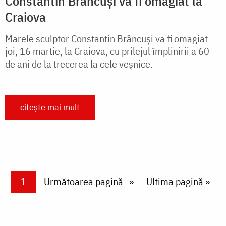
Constantin Brâncuşi va fi omagiat la
Craiova
Marele sculptor Constantin Brâncuşi va fi omagiat
joi, 16 martie, la Craiova, cu prilejul împlinirii a 60
de ani de la trecerea la cele veşnice.
citește mai mult
Paginare
Current page
1
Next page
Următoarea pagină
Last page
Ultima pagină »