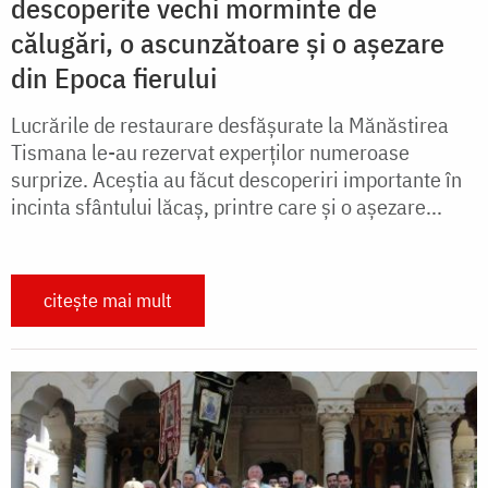
descoperite vechi morminte de
călugări, o ascunzătoare și o așezare
din Epoca fierului
Lucrările de restaurare desfășurate la Mănăstirea
Tismana le-au rezervat experților numeroase
surprize. Aceștia au făcut descoperiri importante în
incinta sfântului lăcaș, printre care și o așezare...
citește mai mult