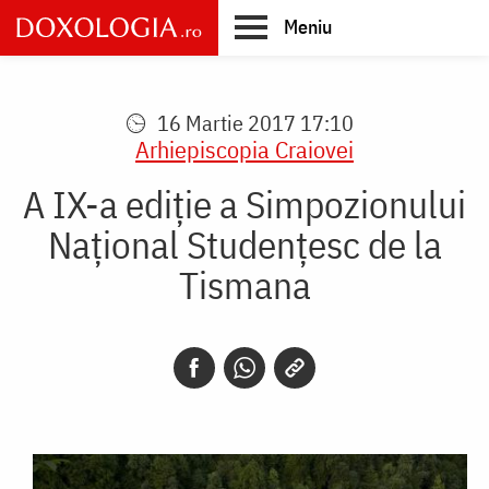
Skip
Meniu
to
main
Main
content
navigation
16 Martie 2017 17:10
Arhiepiscopia Craiovei
A IX-a ediție a Simpozionului
Național Studențesc de la
Tismana