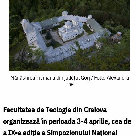
Mănăstirea
Mănăstirea Tismana din județul Gorj / Foto: Alexandru
Ene
Tismana
din
județul
Facultatea de Teologie din Craiova
Gorj
organizează în perioada 3-4 aprilie, cea de
/
a IX-a ediție a Simpozionului Național