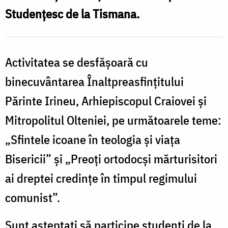
Foto:
Studențesc de la Tismana.
Alexandru
Ene
Activitatea se desfășoară cu
binecuvântarea Înaltpreasfințitului
Părinte Irineu, Arhiepiscopul Craiovei și
Mitropolitul Olteniei, pe următoarele teme:
„Sfintele icoane în teologia și viața
Bisericii” și „Preoți ortodocși mărturisitori
ai dreptei credințe în timpul regimului
comunist”.
Sunt așteptați să participe studenți de la