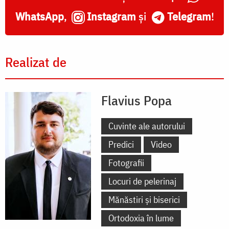
WhatsApp
,
Instagram
și
Telegram
!
Realizat de
Flavius Popa
Cuvinte ale autorului
Predici
Video
Fotografii
Locuri de pelerinaj
Mănăstiri și biserici
Ortodoxia în lume