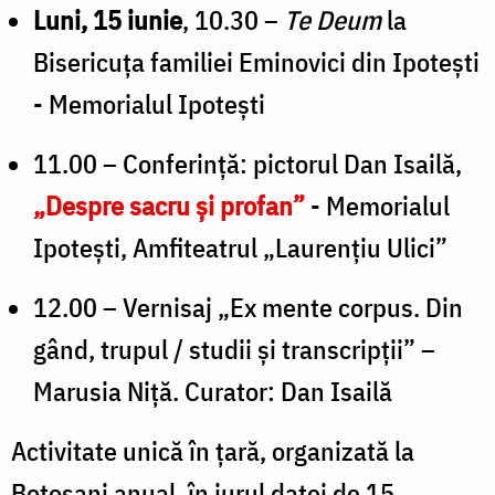
Luni, 15 iunie
, 10.30 –
Te Deum
la
Bisericuța familiei Eminovici din Ipotești
- Memorialul Ipotești
11.00 – Conferință: pictorul Dan Isailă,
„Despre sacru și profan”
- Memorialul
Ipotești, Amfiteatrul „Laurențiu Ulici”
12.00 – Vernisaj „Ex mente corpus. Din
gând, trupul / studii și transcripții” –
Marusia Niță. Curator: Dan Isailă
Activitate unică în țară, organizată la
Botoșani anual, în jurul datei de 15