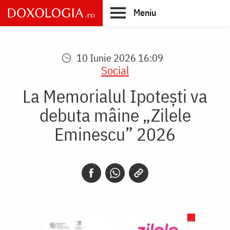
Skip
Meniu
to
main
Main
content
navigation
10 Iunie 2026 16:09
Social
La Memorialul Ipotești va
debuta mâine „Zilele
Eminescu” 2026