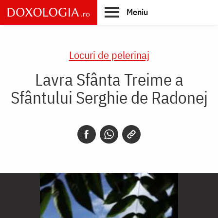
Skip
Meniu
to
main
Main
content
navigation
Locuri de pelerinaj
Lavra Sfânta Treime a
Sfântului Serghie de Radonej