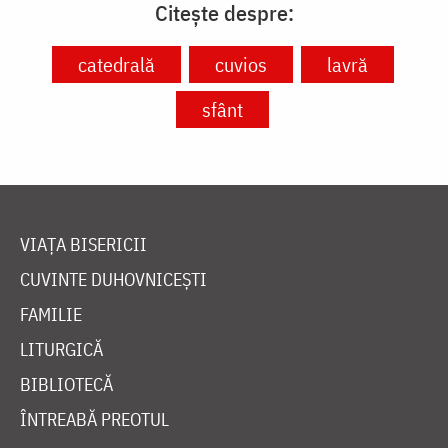
Citește despre:
catedrală
cuvios
lavră
sfânt
VIAȚA BISERICII
CUVINTE DUHOVNICEȘTI
FAMILIE
LITURGICĂ
BIBLIOTECĂ
ÎNTREABĂ PREOTUL