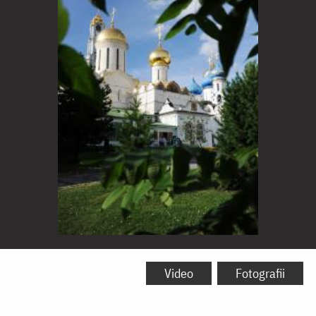
Lavra
Sfânta
Video
Fotografii
Treime