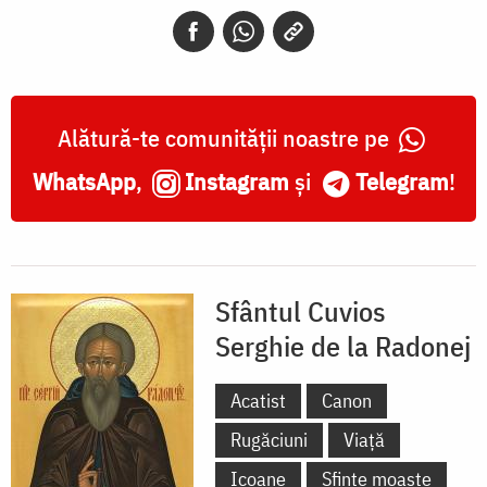
a
Sfântului
Serghie
de
Alătură-te comunității noastre pe
Radonej,
WhatsApp
,
Instagram
și
Telegram
!
Serghiev
Posad,
Rusia
Sfântul Cuvios
Serghie de la Radonej
Acatist
Canon
Rugăciuni
Viață
Icoane
Sfinte moaște