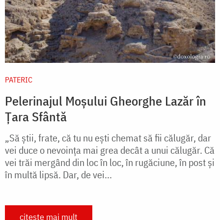
PATERIC
Pelerinajul Moșului Gheorghe Lazăr în
Țara Sfântă
„Să ştii, frate, că tu nu eşti chemat să fii călugăr, dar
vei duce o nevoinţa mai grea decât a unui călugăr. Că
vei trăi mergând din loc în loc, în rugăciune, în post şi
în multă lipsă. Dar, de vei...
citește mai mult