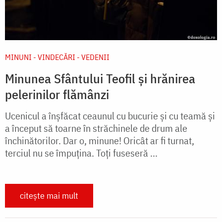
MINUNI - VINDECĂRI - VEDENII
Minunea Sfântului Teofil și hrănirea
pelerinilor flămânzi
Ucenicul a înşfăcat ceaunul cu bucurie şi cu teamă şi
a început să toarne în străchinele de drum ale
închinătorilor. Dar o, minune! Oricât ar fi turnat,
terciul nu se împuţina. Toţi fuseseră ...
citește mai mult