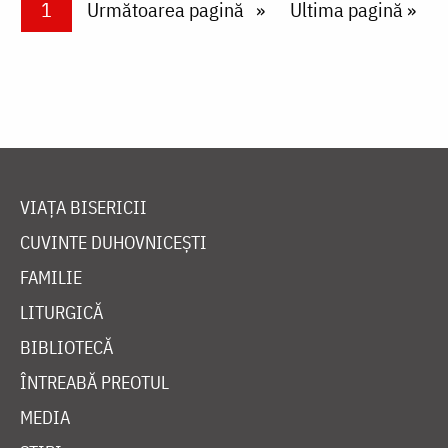
Paginare
Current page
1
Next page
Următoarea pagină
Last page
Ultima pagină »
VIAȚA BISERICII
CUVINTE DUHOVNICEȘTI
FAMILIE
LITURGICĂ
BIBLIOTECĂ
ÎNTREABĂ PREOTUL
MEDIA