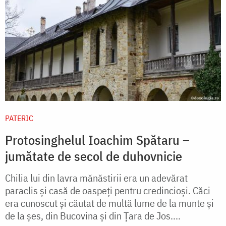
PATERIC
Protosinghelul Ioachim Spătaru –
jumătate de secol de duhovnicie
Chilia lui din lavra mănăstirii era un adevărat
paraclis şi casă de oaspeţi pentru credincioşi. Căci
era cunoscut şi căutat de multă lume de la munte şi
de la şes, din Bucovina şi din Ţara de Jos....