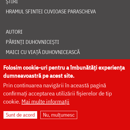
ȘTIRI
HRAMUL SFINTEI CUVIOASE PARASCHEVA
AUTORI
PĂRINȚI DUHOVNICEȘTI
MAICI CU VIAȚĂ DUHOVNICEASCĂ
TEMATICĂ
Folosim cookie-uri pentru a îmbunătăți experiența
SINAXAR ALFABETIC
dumneavoastră pe acest site.
MĂNĂSTIRI ȘI BISERICI
Prin continuarea navigării în această pagină
CALENDAR ORTODOX
confirmați acceptarea utilizării fișierelor de tip
cookie.
Mai multe informații
WIDGET DOXOLOGIA
RADIO DOXOLOGIA
Sunt de acord
Nu, mulțumesc