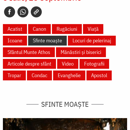
Acatist
Canon
Rugăciuni
Viață
Icoane
Sfinte moaște
Locuri de pelerinaj
Sfântul Munte Athos
Mănăstiri și biserici
Articole despre sfânt
Video
Fotografii
Tropar
Condac
Evanghelie
Apostol
SFINTE MOAȘTE