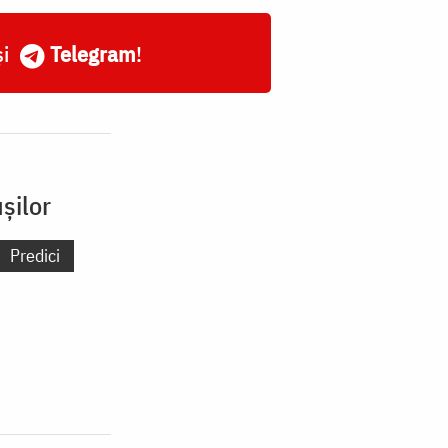
și
Telegram
!
șilor
Predici