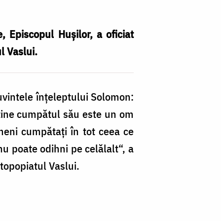
, Episcopul Huşilor, a oficiat
l Vaslui.
cuvintele înţeleptului Solomon:
i ţine cumpătul său este un om
meni cumpătaţi în tot ceea ce
u poate odihni pe celălalt“, a
otopopiatul Vaslui.