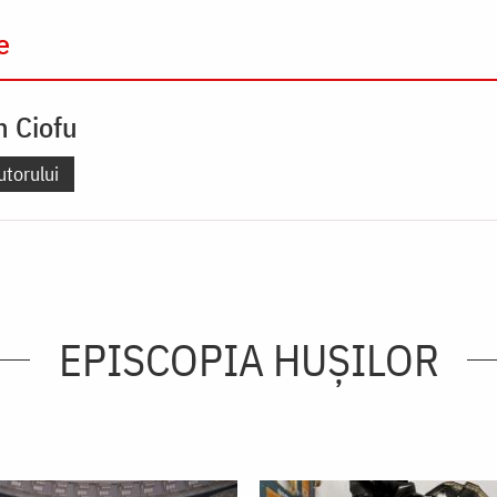
e
n Ciofu
utorului
EPISCOPIA HUŞILOR