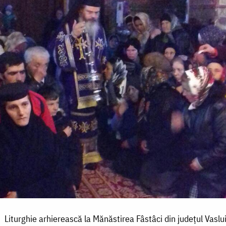
Liturghie arhierească la Mănăstirea Fâstâci din judeţul Vaslu