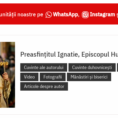
nității noastre pe
WhatsApp
,
Instagram
Preasfințitul Ignatie, Episcopul Hu
Cuvinte ale autorului
Cuvinte duhovnicești
Video
Fotografii
Mănăstiri și biserici
Articole despre autor