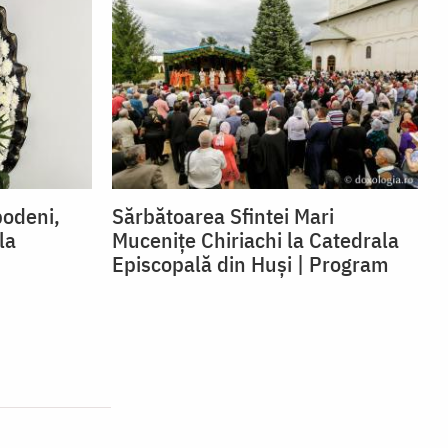
podeni,
Sărbătoarea Sfintei Mari
la
Mucenițe Chiriachi la Catedrala
Episcopală din Huși | Program