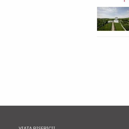
VIAȚA BISERICII