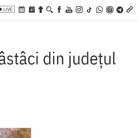
LIVE
07
âstâci din judeţul