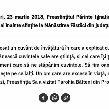
i, 23 martie 2018, Preasfinţitul Părinte Ignatie
i înainte sfinţite la Mănăstirea Fâstâci din judeţu
resat un cuvânt de învăţătură în care a explicat 
ânească cuvintele sale are ştiinţă, şi cel care îş
ameni care să ne stăpânim cuvintele. Să fim oa
şte pe ceilalţi. Un om care are excese în viaţă, n
zi, Preasfinţia Sa a vizitat Parohia Bălteni din Pr