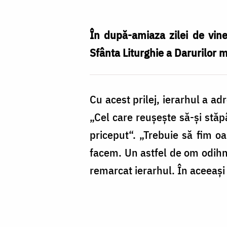
la
Mănăstirea
În după-amiaza zilei de viner
Fâstâci
Sfânta Liturghie a Darurilor ma
din
judeţul
Cu acest prilej, ierarhul a ad
Vaslui
„Cel care reuşeşte să-şi stăp
priceput“. „Trebuie să fim o
facem. Un astfel de om odihne
remarcat ierarhul. În aceeaşi 