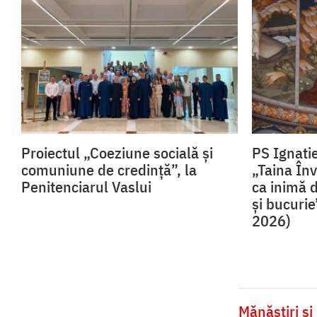
Proiectul „Coeziune socială și
PS Ignatie
comuniune de credință”, la
„Taina Înv
Penitenciarul Vaslui
ca inimă 
şi bucurie
2026)
Mănăstiri și 