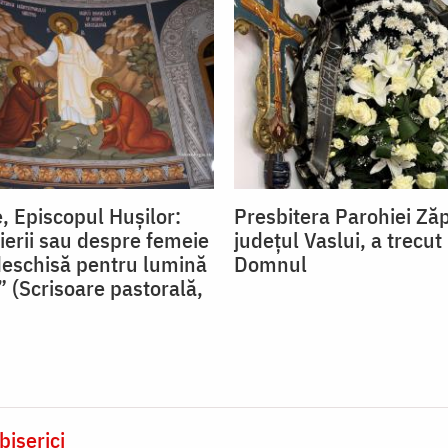
, Episcopul Hușilor:
Presbitera Parohiei Ză
ierii sau despre femeie
județul Vaslui, a trecut 
deschisă pentru lumină
Domnul
” (Scrisoare pastorală,
biserici