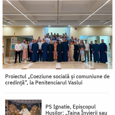
Proiectul „Coeziune socială și comuniune de
credință”, la Penitenciarul Vaslui
PS Ignatie, Episcopul
Hușilor: „Taina Învierii sau