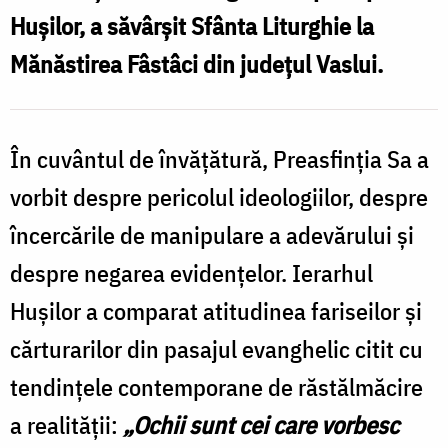
l
judeţul
Huşilor, a săvârşit Sfânta Liturghie la
Vaslui
Mănăstirea Fâstâci din judeţul Vaslui.
F
d
j
În cuvântul de învăţătură, Preasfinţia Sa a
V
vorbit despre pericolul ideologiilor, despre
încercările de manipulare a adevărului şi
despre negarea evidenţelor. Ierarhul
Huşilor a comparat atitudinea fariseilor şi
cărturarilor din pasajul evanghelic citit cu
tendinţele contemporane de răstălmăcire
a realităţii:
„Ochii sunt cei care vorbesc