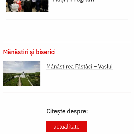
Mănăstiri și biserici
Mânâstirea Fâstâci – Vaslui
Citește despre:
actualitate