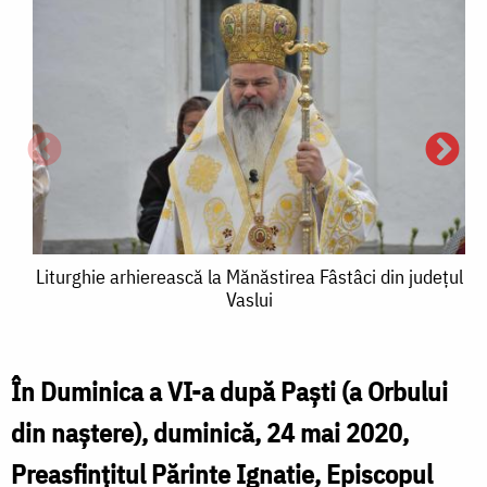
Liturghie
Liturghie arhierească la Mănăstirea Fâstâci din judeţul
Vaslui
arhierească
la
Mănăstirea
În Duminica a VI-a după Paşti (a Orbului
L
L
Fâstâci
din naştere), duminică, 24 mai 2020,
a
din
Preasfinţitul Părinte Ignatie, Episcopul