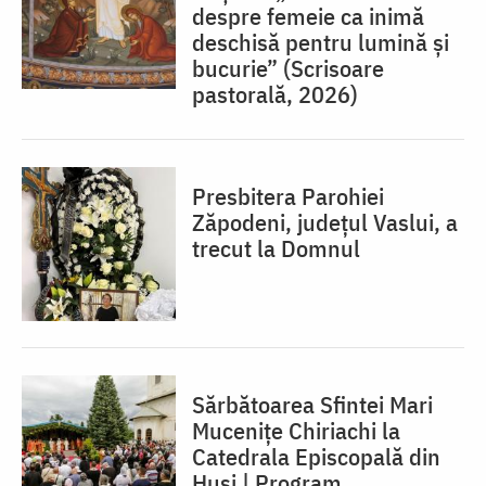
despre femeie ca inimă
deschisă pentru lumină şi
bucurie” (Scrisoare
pastorală, 2026)
Presbitera Parohiei
Zăpodeni, județul Vaslui, a
trecut la Domnul
Sărbătoarea Sfintei Mari
Mucenițe Chiriachi la
Catedrala Episcopală din
Huși | Program