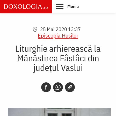
Skip
Meniu
to
main
Main
content
navigation
25 Mai 2020 13:37
Episcopia Huşilor
Liturghie arhierească la
Mănăstirea Fâstâci din
judeţul Vaslui