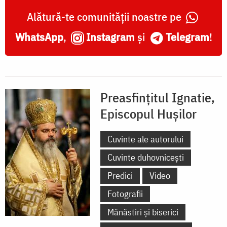
Alătură-te comunității noastre pe
WhatsApp
,
Instagram
și
Telegram
!
Preasfințitul Ignatie,
Episcopul Hușilor
Cuvinte ale autorului
Cuvinte duhovnicești
Predici
Video
Fotografii
Mănăstiri și biserici