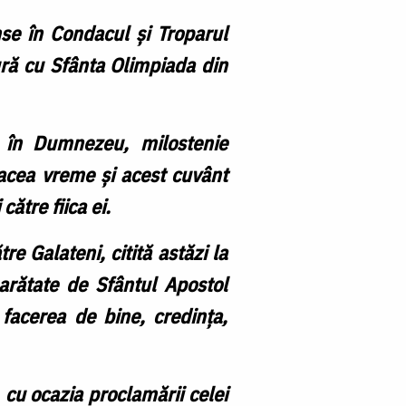
nse în Condacul și Troparul
ră cu Sfânta Olimpiada din
că în Dumnezeu, milostenie
 acea vreme și acest cuvânt
către fiica ei.
e Galateni, citită astăzi la
arătate de Sfântul Apostol
facerea de bine, credința,
, cu ocazia proclamării celei