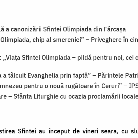
ă a canonizării Sfintei Olimpiada din Fărcașa
 Olimpiada, chip al smereniei” – Priveghere în ci
 „Viața Sfintei Olimpiada – pildă pentru noi, cei 
 a tâlcuit Evanghelia prin faptă” – Părintele Patr
mnezeu pentru o nouă rugătoare în Ceruri” – IP
re – Sfânta Liturghie cu ocazia proclamării locale
tirea Sfintei au început de vineri seara, cu sl