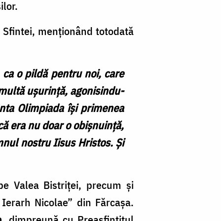
ilor.
a Sfintei, menționând totodată
 ca o pildă pentru noi, care
i multă ușurință, agonisindu-
fânta Olimpiada își primenea
ică era nu doar o obișnuință,
nul nostru Iisus Hristos. Și
pe Valea Bistriței, precum și
l Ierarh Nicolae” din Fărcașa.
n
, dimpreună cu Preasfințitul