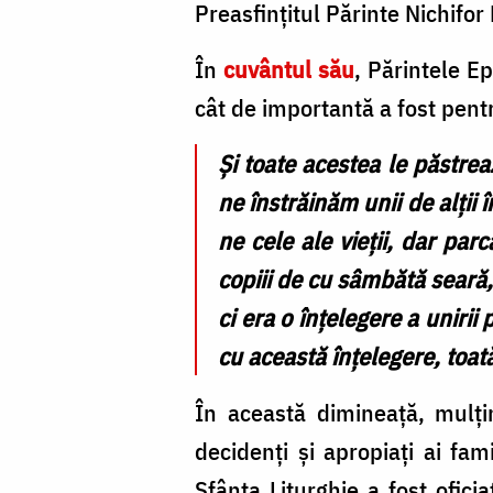
Preasfințitul Părinte Nichifor
În
cuvântul său
, Părintele E
cât de importantă a fost pentr
Și toate acestea le păstrea
ne înstrăinăm unii de alții
ne cele ale vieții, dar par
copiii de cu sâmbătă seară, 
ci era o înțelegere a uniri
cu această înțelegere, toa
În această dimineață, mulțim
decidenți și apropiați ai fam
Sfânta Liturghie a fost ofici