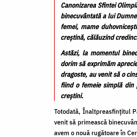
Canonizarea Sfintei Olimpia
binecuvântată a lui Dumnez
femei, mame duhovnicești a
creștină, călăuzind credinci
Astăzi, la momentul binecu
dorim să exprimăm aprecierea
dragoste, au venit să o cin
fiind o femeie simplă din 
creștini.
Totodată, Înaltpreasfințitul 
venit să primească binecuvânt
avem o nouă rugătoare în Cer