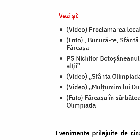
Vezi și:
(Video) Proclamarea local
(Foto) „Bucură-te, Sfântă
Fărcașa
PS Nichifor Botoșăneanul:
alții”
(Video) „Sfânta Olimpiada
(Video) „Mulțumim lui Du
(Foto) Fărcașa în sărbătoa
Olimpiada
Evenimente prilejuite de cins