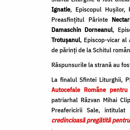
Ignatie
, Episcopul Hușilor, 
Preasfințitul Părinte
Necta
Damaschin Dorneanul
, Epis
Trotușanul
, Episcop-vicar al
de părinți de la Schitul rom
Răspunsurile la strană au fos
La finalul Sfintei Liturghii
Autocefale Române pentru 
patriarhal Răzvan Mihai Clipi
Preafericirii Sale, intitulat
credincioasă pregătită pentru