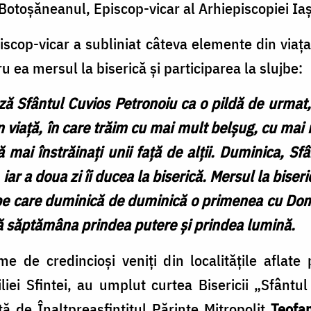
 Botoșăneanul, Episcop-vicar al Arhiepiscopiei Iaș
piscop-vicar a subliniat câteva elemente din viaț
u ea mersul la biserică și participarea la slujbe:
ză Sfântul Cuvios Petronoiu ca o pildă de urmat,
 în viață, în care trăim cu mai mult belșug, cu ma
că mai înstrăinați unii față de alții. Duminica, S
iar a doua zi îi ducea la biserică. Mersul la biser
i pe care duminică de duminică o primenea cu Dom
tă săptămâna prindea putere și prindea lumină.
e de credincioși veniți din localitățile aflate 
iliei Sfintei, au umplut curtea Bisericii „Sfântu
ată de Înaltpreasfințitul Părinte Mitropolit
Teofa