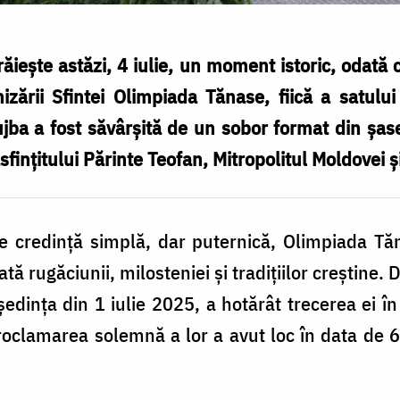
ște astăzi, 4 iulie, un moment istoric, odată c
izării Sfintei Olimpiada Tănase, fiică a satul
jba a fost săvârșită de un sobor format din șa
ințitului Părinte Teofan, Mitropolitul Moldovei ș
de credință simplă, dar puternică, Olimpiada Tă
tă rugăciunii, milosteniei și tradițiilor creștine. D
 ședința din 1 iulie 2025, a hotărât trecerea ei î
roclamarea solemnă a lor a avut loc în data de 6