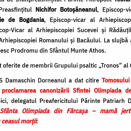
Preasfințitul
Nichifor Botoșăneanul
, Episcop-vi
rie de Bogdania
, Episcop-vicar al Arhiepiscop
cop-Vicar al Arhiepiscopiei Sucevei și Rădăuți
 Arhiepiscopiei Romanului și Bacăului. La slujbă 
ânesc Prodromu din Sfântul Munte Athos.
t oferite de membrii Grupului psaltic „Tronos” al 
, PS Damaschin Dorneanul a dat citire
Tomosului 
proclamarea canonizării Sfintei Olimpiada d
ci, delegatul Preafericitului Părinte Patriarh 
Sfânta Olimpiada din Fărcașa – mamă jertfe
 ceasul morții
: