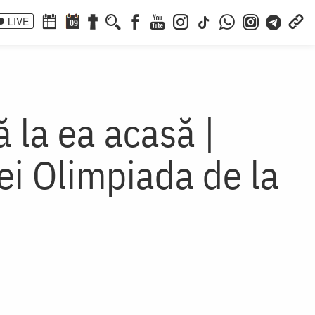
LIVE
09
 la ea acasă |
ei Olimpiada de la