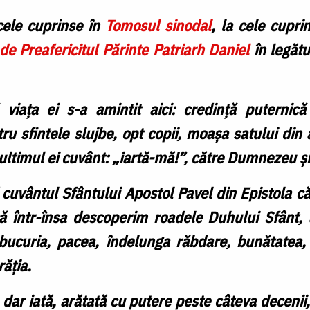
ele cuprinse în
Tomosul sinodal
, la cele cupri
de Preafericitul Părinte Patriarh Daniel
în legătu
 viața ei s-a amintit aici: credință puterni
ru sfintele slujbe, opt copii, moașa satului din
, ultimul ei cuvânt: „iartă-mă!”, către Dumnezeu și 
uvântul Sfântului Apostol Pavel din Epistola cătr
ă într-însa descoperim roadele Duhului Sfânt, 
 bucuria, pacea, îndelunga răbdare, bunătatea, 
răția.
, dar iată, arătată cu putere peste câteva decenii