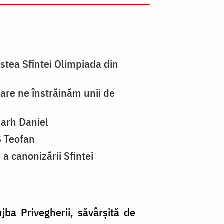
nstea Sfintei Olimpiada din
care ne înstrăinăm unii de
iarh Daniel
S Teofan
 a canonizării Sfintei
ujba Privegherii, săvârșită de