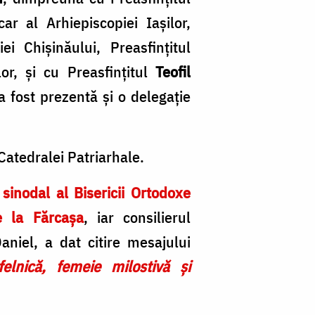
car al Arhiepiscopiei Iașilor,
iei Chișinăului,
Preasfințitul
lor, și cu Preasfințitul
Teofil
a fost prezentă și o delegație
Catedralei Patriarhale.
sinodal al Bisericii Ortodoxe
e la Fărcașa
, iar consilierul
Daniel, a dat citire mesajului
lnică, femeie milostivă și