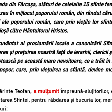
da din Fărcașa, alături de celelalte 15 sfinte f
eu în mijlocul poporului român, din rândul căruia
le poporului român, care prin viețile lor sfinte
oșii către Mântuitorul Hristos.
vântat al proclamării locale a canonizării Sfi
 și prețuirea noastră față de ierarhii, clericii ș
stească pe această mare nevoitoare, ce a trăit în
popor, care, prin viețuirea sa sfântă, devine mod
Părinte Teofan,
a mulțumit
împreună-slujitorilor, 
area Sfintei, pentru răbdarea și bucuria lor, me
uri: