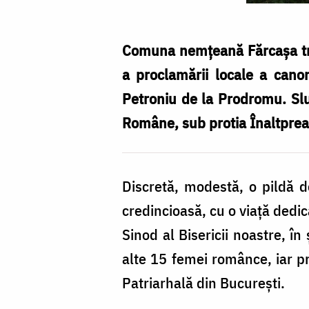
Comuna nemțeană Fărcașa trăie
a proclamării locale a canon
Petroniu de la Prodromu. Slu
Române, sub protia Înaltpreasf
Discretă, modestă, o pildă 
credincioasă, cu o viață dedica
Sinod al Bisericii noastre, în
alte 15 femei românce, iar p
Patriarhală din București.