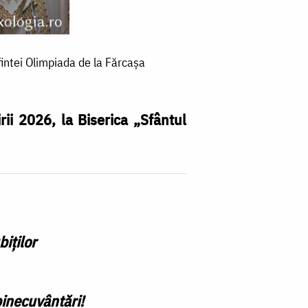
si
al
Bi
intei Olimpiada de la Fărcașa
O
Au
ii 2026, la Biserica „Sfântul
R
p
p
ca
Sf
iților
O
d
la
binecuvântări!