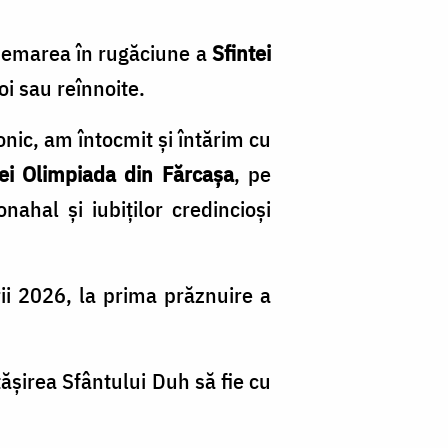
 chemarea în rugăciune a
Sfintei
noi sau reînnoite.
onic, am întocmit și întărim cu
tei Olimpiada din Fărcașa
, pe
ahal și iubiților credincioși
ii 2026, la prima prăznuire a
ășirea Sfântului Duh să fie cu