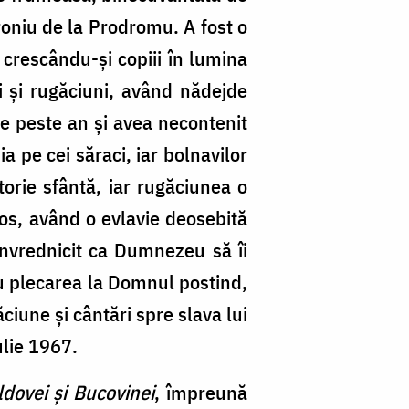
troniu de la Prodromu. A fost o
 crescându-și copiii în lumina
i și rugăciuni, având nădejde
de peste an și avea necontenit
a pe cei săraci, iar bolnavilor
torie sfântă, iar rugăciunea o
tos, având o evlavie deosebită
 învrednicit ca Dumnezeu să îi
ru plecarea la Domnul postind,
ciune și cântări spre slava lui
ulie 1967.
ldovei și Bucovinei
, împreună