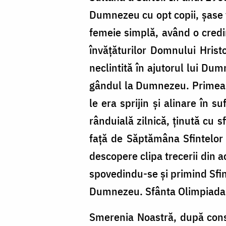
Dumnezeu cu opt copii, șase fe
femeie simplă, având o credin
învățăturilor Domnului Hrist
neclintită în ajutorul lui Du
gândul la Dumnezeu. Primea cu 
le era sprijin și alinare în 
rânduială zilnică, ținută cu 
față de Săptămâna Sfintelor P
descopere clipa trecerii din 
spovedindu-se și primind Sfint
Dumnezeu. Sfânta Olimpiada d
Smerenia Noastră, după con