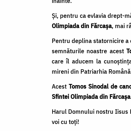
înainte.
Și, pentru ca evlavia drept-m
Olimpiada din Fărcașa
, mai r
Pentru deplina statornicire a 
semnăturile noastre acest
T
care îl aducem la cunoștința
mireni din Patriarhia Român
Acest
Tomos Sinodal
de can
Sfintei Olimpiada din Fărcașa
Harul Domnului nostru Iisus H
voi cu toți!