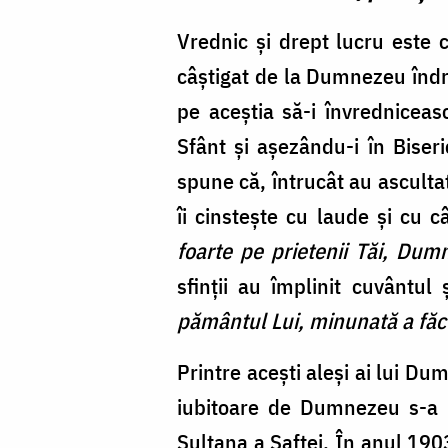
Olimpiada
de
Vrednic și drept lucru este c
la
câștigat de la Dumnezeu îndră
Fărcașa
pe aceștia să-i învrednice
Sfânt și așezându-i în Biseri
spune că, întrucât au asculta
îi cinstește cu laude și cu 
foarte pe prietenii Tăi, Dumn
sfinții au împlinit cuvântu
pământul Lui, minunată a făcu
Printre acești aleși ai lui D
iubitoare de Dumnezeu s-a n
Sultana a Saftei. În anul 190