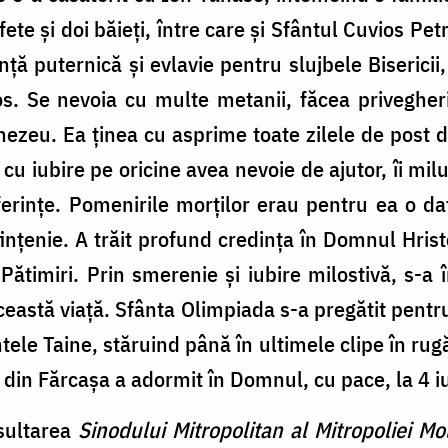
te și doi băieți, între care și Sfântul Cuvios Pe
ță puternică și evlavie pentru slujbele Bisericii,
os. Se nevoia cu multe metanii, făcea privegher
mnezeu. Ea ținea cu asprime toate zilele de post 
iubire pe oricine avea nevoie de ajutor, îi milui
suferințe. Pomenirile morților erau pentru ea o da
sfințenie. A trăit profund credința în Domnul Hris
ătimiri. Prin smerenie și iubire milostivă, s-a
această viață. Sfânta Olimpiada s-a pregătit pent
ele Taine, stăruind până în ultimele clipe în rugă
in Fărcașa a adormit în Domnul, cu pace, la 4 i
sultarea
Sinodului Mitropolitan al Mitropoliei Mo