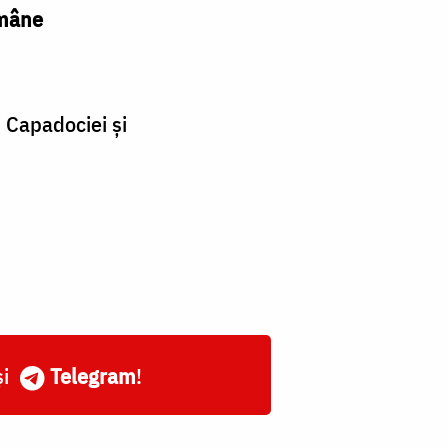
omâne
i Capadociei şi
și
Telegram
!