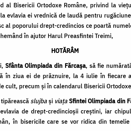
nod al Bisericii Ortodoxe Române, privind la vi
 la evlavia ei vrednică de laudă pentru rugăciune
c al poporului drept-credincios ce poartă numele
 chemând în ajutor Harul Preasfintei Treimi,
HOTĂRÂM
i,
Sfânta Olimpiada din Fărcașa
, să fie numărată 
 în ziua ei de prăznuire, la 4 iulie în fiecare
e de cult, precum și în calendarul Bisericii Ortod
 tipărească
slujba
și
viața
Sfintei Olimpiada din 
evlavia de drept-credincioșii creștini, iar chipul
ân, în bisericile care se vor ridica din temel