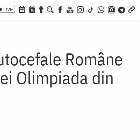
LIVE
07
Autocefale Române
tei Olimpiada din