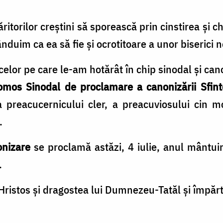
ăritorilor creștini să sporească prin cinstirea și
ânduim ca ea să fie și ocrotitoare a unor biserici 
celor pe care le-am hotărât în chip sinodal și can
omos Sinodal de proclamare a canonizării
Sfin
 preacucernicului cler, a preacuviosului cin mon
ă.
onizare
se proclamă astăzi, 4 iulie, anul mântuir
.
ristos și dragostea lui Dumnezeu-Tatăl și împărt