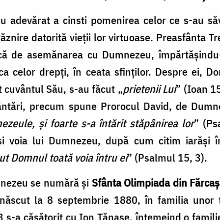
u adevărat a cinsti pomenirea celor ce s-au săv
znire datorită vieții lor virtuoase. Preasfânta Tr
ască de asemănarea cu Dumnezeu, împărtășindu-
ca celor drepți, în ceata sfinților. Despre ei, 
t cuvântul Său, s-au făcut „
prietenii Lui
” (Ioan 15
cântări, precum spune Prorocul David, de Dumne
ezeule, și foarte s-a întărit stăpânirea lor
” (Ps
l și voia lui Dumnezeu, după cum citim iarăși î
t Domnul toată voia întru ei
” (Psalmul 15, 3).
umnezeu se numără și
Sfânta Olimpiada din Fărca
ăscut la 8 septembrie 1880, în familia unor țăr
3 s-a căsătorit cu Ion Tănase, întemeind o fami