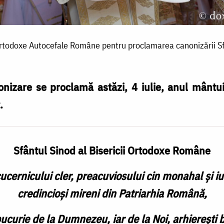
Ortodoxe Autocefale Române pentru proclamarea canonizării Sf
izare se proclamă astăzi, 4 iulie, anul mântuir
.
Sfântul Sinod al Bisericii Ortodoxe Române
ucernicului cler, preacuviosului cin monahal și iub
credincioși mireni din Patriarhia Română,
bucurie de la Dumnezeu, iar de la Noi, arhierești 