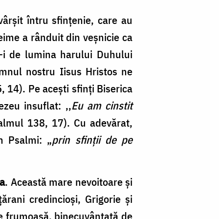
F
ârșit întru sfințenie, care au
eime a rânduit din veșnicie ca
i de lumina harului Duhului
Domnul nostru Iisus Hristos ne
, 14). Pe acești sfinți Biserica
zeu insuflat: ,,
Eu am cinstit
almul 138, 17). Cu adevărat,
n Psalmi: „
prin sfinții de pe
șa
. Această mare nevoitoare și
ani credincioși, Grigorie și
lie frumoasă, binecuvântată de