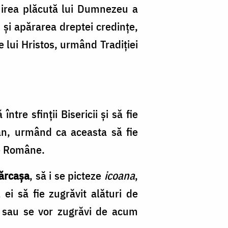
ețuirea plăcută lui Dumnezeu a
 și apărarea dreptei credințe,
 lui Hristos, urmând Tradiției
între sfinții Bisericii și să fie
 an, urmând ca aceasta să fie
oxe Române.
Fărcașa
, să i se picteze
icoana
,
 ei să fie zugrăvit alături de
ie sau se vor zugrăvi de acum