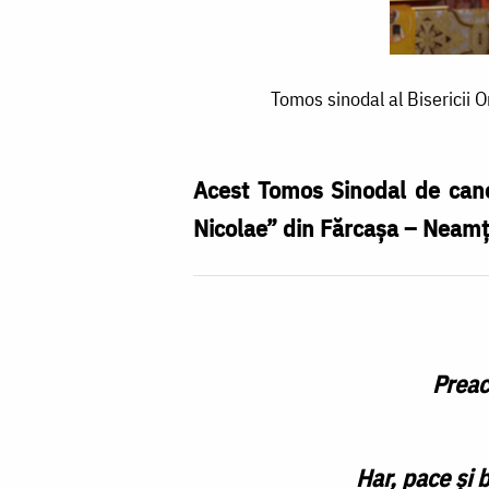
Tomos
Tomos sinodal al Bisericii 
sinodal
al
Bisericii
Acest Tomos Sinodal de canon
Ortodoxe
Nicolae” din Fărcașa – Neamț
Autocefale
Române
pentru
proclamarea
Preac
canonizării
Sfintei
Har, pace și 