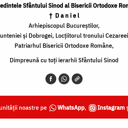
edintele Sfântului Sinod al Bisericii Ortodoxe R
† D a n i e l
Arhiepiscopul Bucureştilor,
unteniei şi Dobrogei, Locţiitorul tronului Cezaree
Patriarhul Bisericii Ortodoxe Române,
Dimpreună cu toți ierarhii Sfântului Sinod
nității noastre pe
WhatsApp
,
Instagram