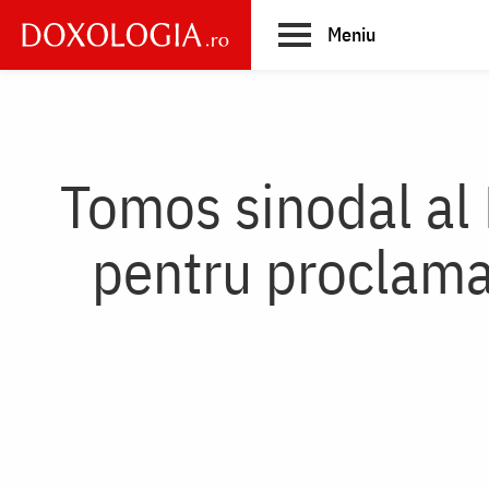
Skip
Meniu
to
main
Main
content
navigation
Tomos sinodal al
pentru proclamar