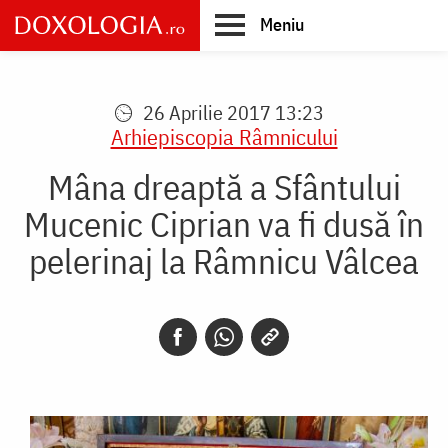
Skip
Meniu
to
main
Main
content
navigation
26 Aprilie 2017 13:23
Arhiepiscopia Râmnicului
Mâna dreaptă a Sfântului
Mucenic Ciprian va fi dusă în
pelerinaj la Râmnicu Vâlcea