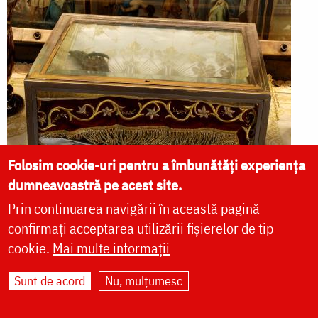
Folosim cookie-uri pentru a îmbunătăți experiența
dumneavoastră pe acest site.
Moaștele Sfântului Mucenic Ciprian
Prin continuarea navigării în această pagină
confirmați acceptarea utilizării fișierelor de tip
cookie.
Mai multe informații
TROPARE ȘI
Sunt de acord
Nu, mulțumesc
CONDACE