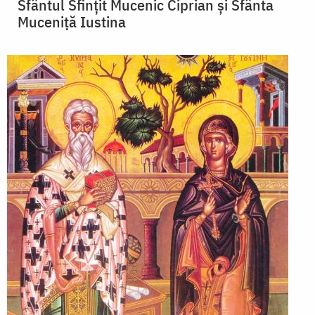
Sfântul Sfinţit Mucenic Ciprian și Sfânta
Muceniță Iustina