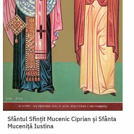
Sfântul Sfințit Mucenic Ciprian și Sfânta
Muceniță Iustina