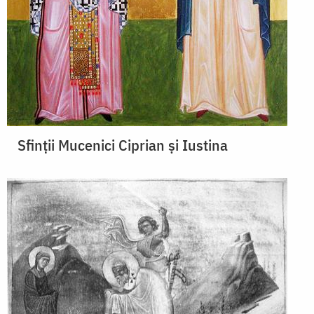
Sfinții Mucenici Ciprian și Iustina