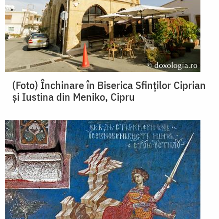
(Foto) Închinare în Biserica Sfinților Ciprian
și Iustina din Meniko, Cipru