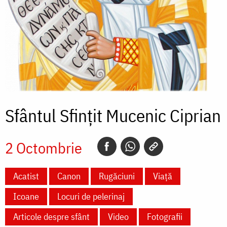
Sfântul Sfințit Mucenic Ciprian
2 Octombrie
Acatist
Canon
Rugăciuni
Viață
Icoane
Locuri de pelerinaj
Articole despre sfânt
Video
Fotografii