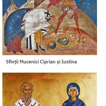
Sfinții Mucenici Ciprian și Iustina