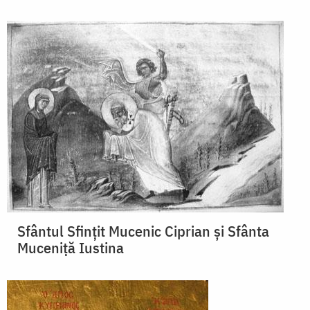
Sfântul Sfinţit Mucenic Ciprian și Sfânta
Muceniță Iustina