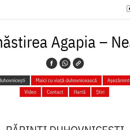
ăstirea Agapia – N
 duhovnicești
Maici cu viață duhovnicească
Așezămint
Video
Contact
Hartă
Știri
PĂRINȚI DUHOVNICEȘTI