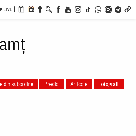
LIVE
08
eamț
e din subordine
Predici
Articole
Fotografii