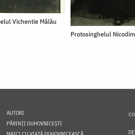
elul Vichentie Mălău
Protosinghelul Nicodi
AUTORI
PĂRINȚI DUHOVNICEȘTI
DE
MAICI CU VIAȚĂ DUHOVNICEASCĂ