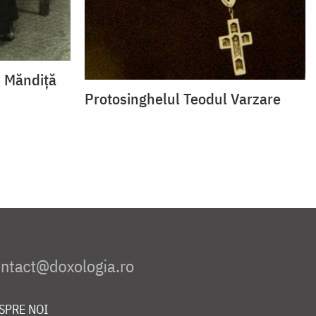
m Măndiță
Protosinghelul Teodul Varzare
SPRE NOI