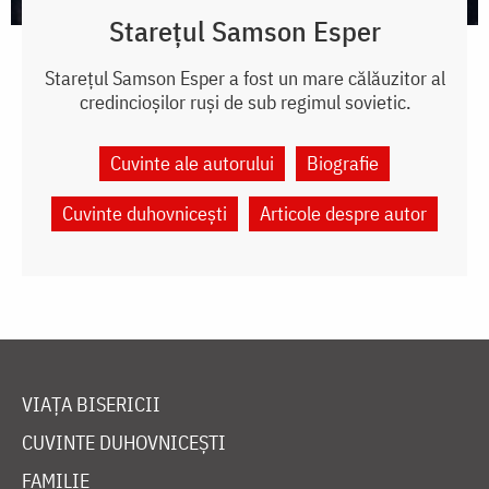
Starețul Samson Esper
Starețul Samson Esper a fost un mare călăuzitor al
credincioșilor ruși de sub regimul sovietic.
Cuvinte ale autorului
Biografie
Cuvinte duhovnicești
Articole despre autor
VIAȚA BISERICII
CUVINTE DUHOVNICEȘTI
FAMILIE