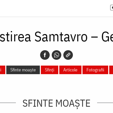
tirea Samtavro – G
i
Sfinte moaște
Sfinți
Articole
Fotografii
SFINTE MOAȘTE