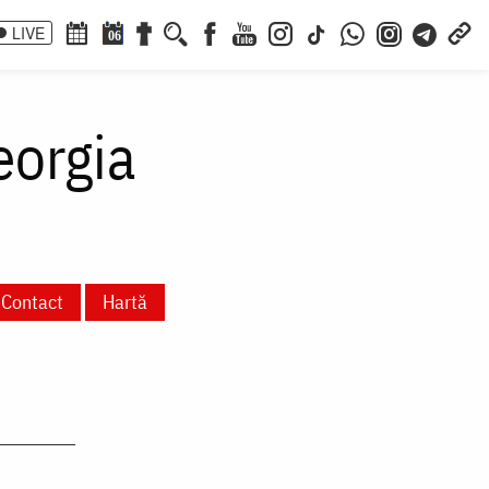
LIVE
06
eorgia
Contact
Hartă