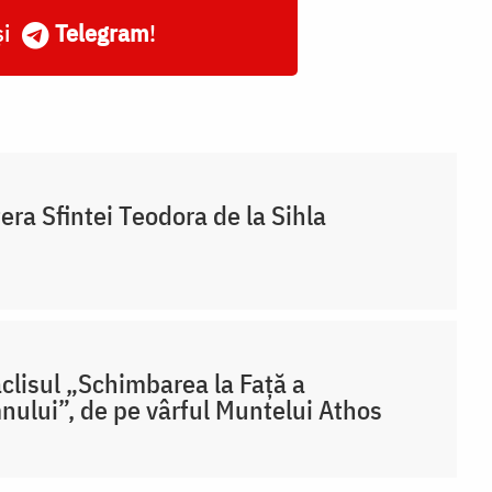
și
Telegram
!
era Sfintei Teodora de la Sihla
clisul „Schimbarea la Față a
ului”, de pe vârful Muntelui Athos