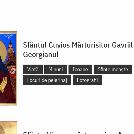
Sfântul Cuvios Mărturisitor Gavriil
Georgianul
Viață
Minuni
Icoane
Sfinte moaște
Locuri de pelerinaj
Fotografii