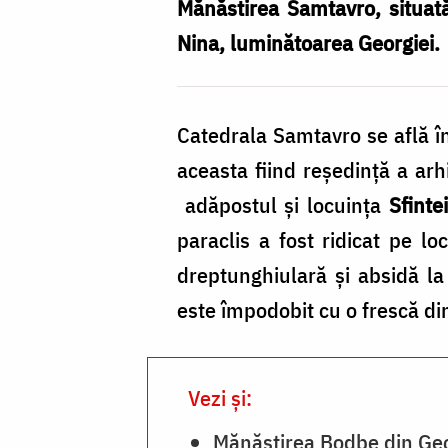
Georgia
Mănăstirea Samtavro, situată 
/
Nina, luminătoarea Georgiei.
Foto:
Pr.
Catedrala Samtavro se află în 
Silviu
aceasta fiind reședință a arh
Cluci
adăpostul și locuința
Sfinte
paraclis a fost ridicat pe l
dreptunghiulară și absidă la 
este împodobit cu o frescă din
Vezi și:
Mănăstirea Bodbe din Ge