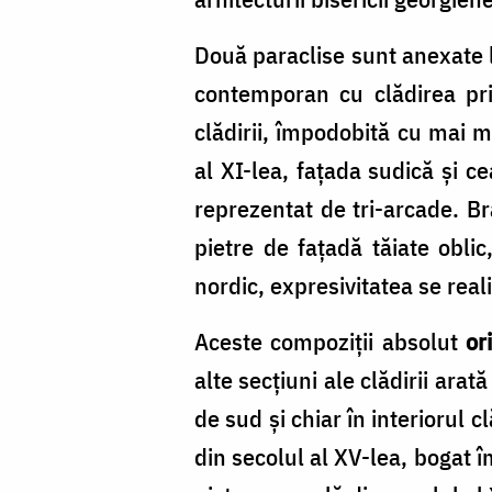
Două paraclise sunt anexate la
contemporan cu clădirea pri
clădirii, împodobită cu mai m
al XI-lea, fațada sudică și c
reprezentat de tri-arcade. Br
pietre de faţadă tăiate obli
nordic, expresivitatea se real
Aceste compoziții absolut
or
alte secțiuni ale clădirii ar
de sud și chiar în interiorul 
din secolul al XV-lea, bogat 