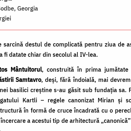
Bodbe, Georgia
rgiei
te sarcină destul de complicată pentru ziua de a
a fi datate chiar din secolul al IV-lea.
tos Mântuitorul
, construită în prima jumătate 
stirii Samtavro
, deși, fără îndoială, mai devre
unei basilici creștine s-au găsit sub fundaţia sa. P
gatului Kartli – regele canonizat Mirian și s
tructură în formă de cruce încadrată cu o perec
încercare a acestui tip de arhitectură „canonică”
.