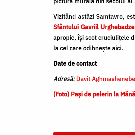
pictura murală din secolul al 
Vizitând astăzi Samtavro, es
Sfântului Gavriil Urghebadze
apropie, îşi scot cruciuliţele
la cel care odihneşte aici.
Date de contact
Adresă:
Davit Aghmashenebel
(Foto) Paşi de pelerin la Măn