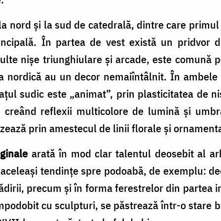
 nord și la sud de catedrală, dintre care primul 
ncipală. În partea de vest există un pridvor d
ulte nișe triunghiulare și arcade, este comună 
ea nordică au un decor nemaiîntâlnit. În ambele 
aţul sudic este „animat”, prin plasticitatea de 
c, creând reflexii multicolore de lumină și umbr
izează prin amestecul de linii florale şi ornament
iginale
arată în mod clar talentul deosebit al ar
ată aceleași tendințe spre podoabă, de exemplu: de
clădirii, precum și în forma ferestrelor din partea 
împodobit cu sculpturi, se păstrează într-o stare