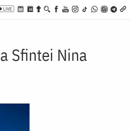
LIVE
08
 Sfintei Nina