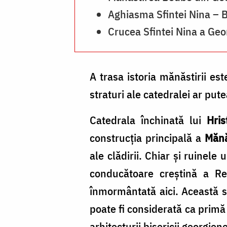
Aghiasma Sfintei Nina – 
Crucea Sfintei Nina a Geo
A trasa istoria mănăstirii es
straturi ale catedralei ar pute
Catedrala închinată lui
Hris
construcția principală a
Mănă
ale clădirii. Chiar și ruinele 
conducătoare creștină a Re
înmormântată aici. Această s
poate fi considerată ca primă 
arhitecturii bisericii georgiene