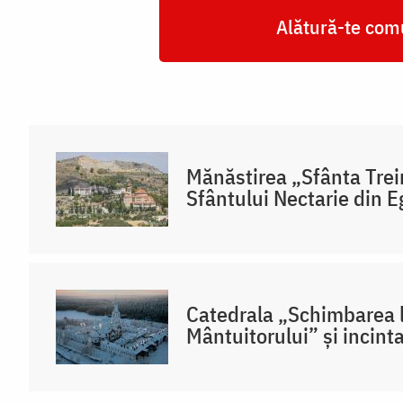
Alătură-te comu
Mănăstirea „Sfânta Trei
Sfântului Nectarie din 
Catedrala „Schimbarea l
Mântuitorului” și incint