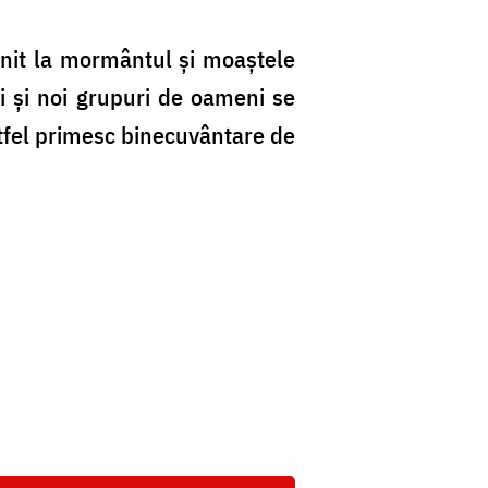
enit la mormântul şi moaştele
 şi noi grupuri de oameni se
astfel primesc binecuvântare de