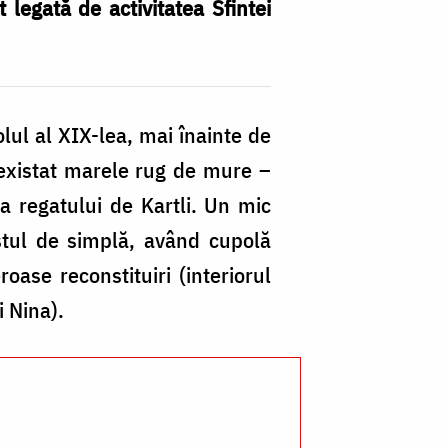
 legată de activitatea Sfintei
In
olul al XIX-lea, mai înainte de
bi
a existat marele rug de mure –
m
la regatului de Kartli. Un mic
a
estul de simplă, având cupolă
Mă
oase reconstituiri (interiorul
S
i Nina).
–
G
/
Fo