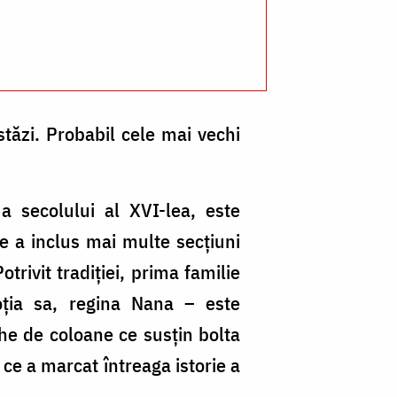
Pr
Si
Cl
stăzi. Probabil cele mai vechi
a secolului al XVI-lea, este
me a inclus mai multe secțiuni
otrivit tradiţiei, prima familie
oția sa, regina Nana – este
he de coloane ce susţin bolta
 ce a marcat întreaga istorie a