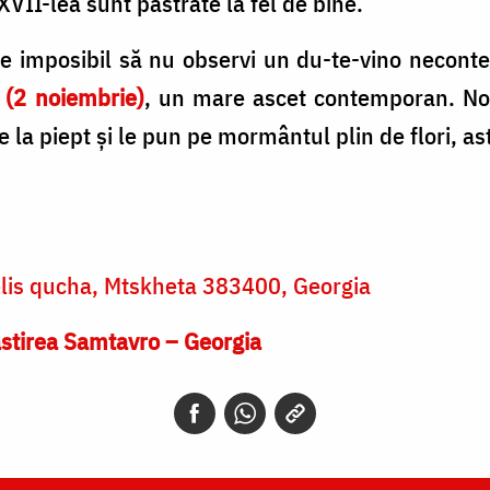
XVII-lea sunt păstrate la fel de bine.
te imposibil să nu observi un du-te-vino necont
 (2 noiembrie)
, un mare ascet contemporan. Noi
 de la piept şi le pun pe mormântul plin de flori, 
is qucha, Mtskheta 383400, Georgia
ăstirea Samtavro – Georgia