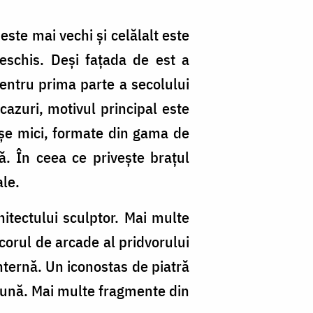
este mai vechi și celălalt este
eschis. Deși fațada de est a
pentru prima parte a secolului
cazuri, motivul principal este
nișe mici, formate din gama de
ă. În ceea ce privește braţul
ale.
hitectului sculptor. Mai multe
corul de arcade al pridvorului
internă. Un iconostas de piatră
 bună. Mai multe fragmente din