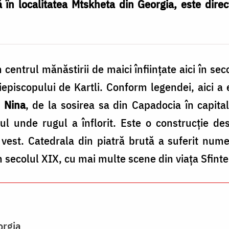
în localitatea Mtskheta din Georgia, este direct
centrul mănăstirii de maici înfiinţate aici în sec
iepiscopului de Kartli. Conform legendei, aici 
i Nina
, de la sosirea sa din Capadocia în capita
ocul unde rugul a înflorit. Este o construcție d
vest. Catedrala din piatră brută a suferit numer
 secolul XIX, cu mai multe scene din viaţa Sfinte
orgia