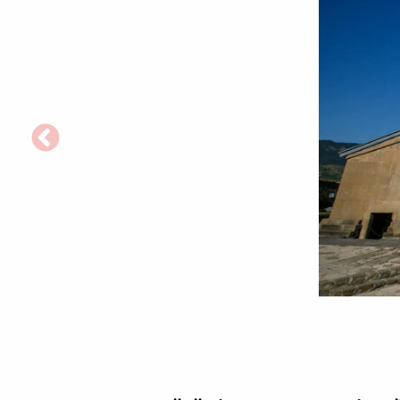
Mănăstirea
Samtavro
–