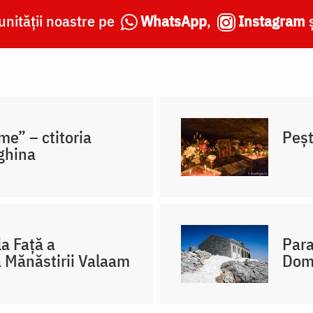
nității noastre pe
WhatsApp
,
Instagram
me” – ctitoria
Peșt
Eghina
a Față a
Para
a Mănăstirii Valaam
Domn