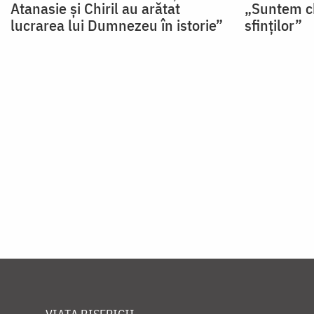
Atanasie și Chiril au arătat
„Suntem c
lucrarea lui Dumnezeu în istorie”
sfinților”
Paginare