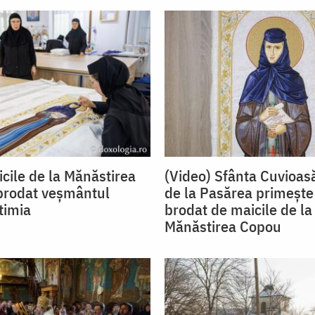
icile de la Mănăstirea
(Video) Sfânta Cuvioas
brodat veșmântul
de la Pasărea primeșt
otimia
brodat de maicile de la
Mănăstirea Copou