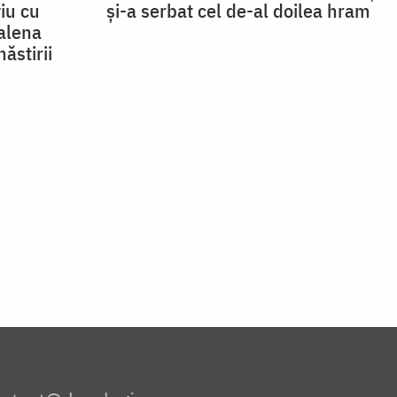
viu cu
și-a serbat cel de-al doilea hram
alena
ăstirii