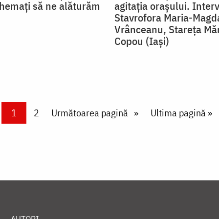
hemați să ne alăturăm
agitația orașului. Inter
Stavrofora Maria-Magd
Vrânceanu, Stareța Măn
Copou (Iași)
Current page
1
Page
2
Next page
Următoarea pagină
Last page
Ultima pagină »