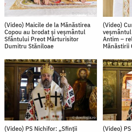
(Video) Maicile de la Mănăstirea
(Video) Cu
Copou au brodat și veșmântul
veșmântul 
Sfântului Preot Mărturisitor
Antim – rel
Dumitru Stăniloae
Mănăstirii
(Video) PS Nichifor: „Sfinții
(Video) PS