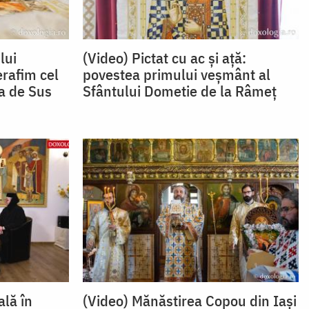
lui
(Video) Pictat cu ac și ață:
erafim cel
povestea primului veșmânt al
a de Sus
Sfântului Dometie de la Râmeț
ală în
(Video) Mănăstirea Copou din Iași