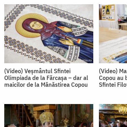
(Video) Veșmântul Sfintei
(Video) Ma
Olimpiada de la Fărcașa – dar al
Copou au 
maicilor de la Mănăstirea Copou
Sfintei Fil