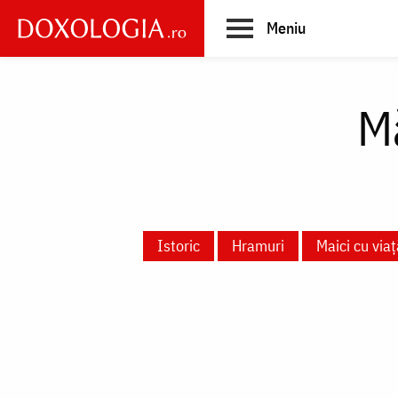
Skip
Meniu
to
main
Main
content
navigation
M
Istoric
Hramuri
Maici cu via