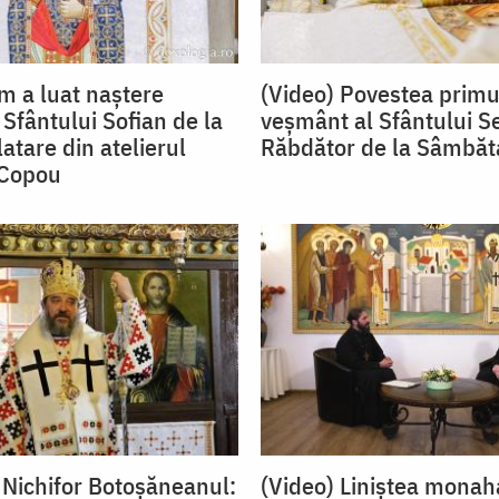
m a luat naștere
(Video) Povestea primu
Sfântului Sofian de la
veșmânt al Sfântului S
atare din atelierul
Răbdător de la Sâmbăt
 Copou
 Nichifor Botoșăneanul:
(Video) Liniștea monah