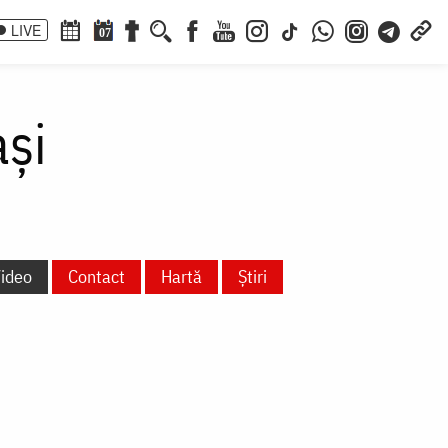
LIVE
07
și
ideo
Contact
Hartă
Știri