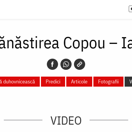
ănăstirea Copou – Ia
ță duhovnicească
Predici
Articole
Fotografii
V
VIDEO