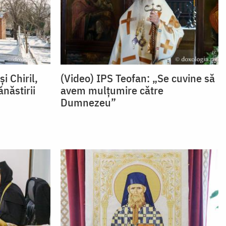
și Chiril,
(Video) IPS Teofan: „Se cuvine să
năstirii
avem mulțumire către
Dumnezeu”