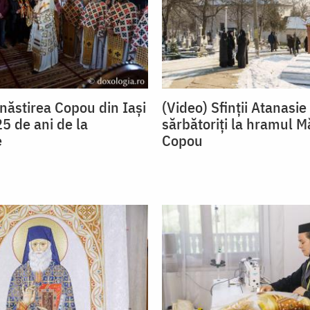
năstirea Copou din Iași
(Video) Sfinții Atanasie 
25 de ani de la
sărbătoriți la hramul Mă
e
Copou