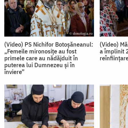
(Video) PS Nichifor Botoșăneanul:
(Video) Mă
„Femeile mironosițe au fost
a împlinit 
primele care au nădăjduit în
reînființar
puterea lui Dumnezeu și în
înviere”