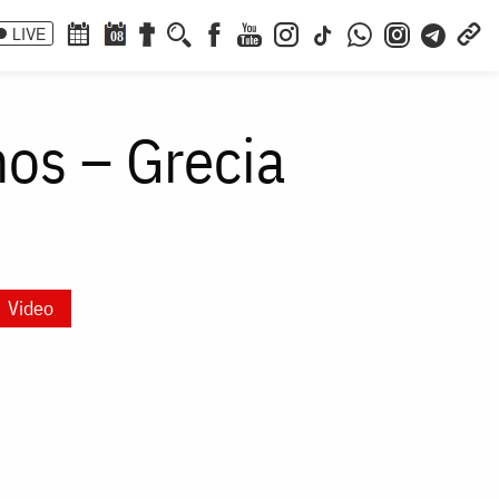
LIVE
08
hos – Grecia
Video