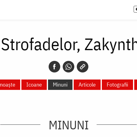
Strofadelor, Zakynt
 moaște
Icoane
Minuni
Articole
Fotografii
MINUNI