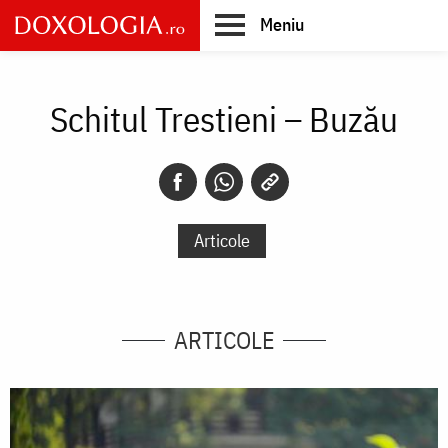
Skip
Meniu
to
main
Main
content
navigation
Schitul Trestieni – Buzău
Articole
ARTICOLE