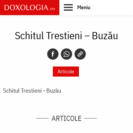
Skip
Meniu
to
main
Main
content
navigation
Schitul Trestieni – Buzău
Articole
Schitul Trestieni - Buzău
ARTICOLE