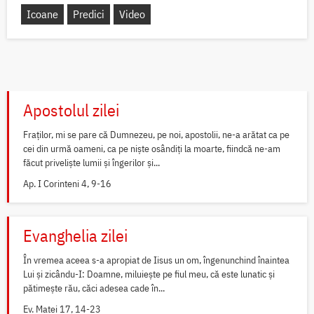
Icoane
Predici
Video
Apostolul zilei
Fraților, mi se pare că Dumnezeu, pe noi, apostolii, ne-a arătat ca pe
cei din urmă oameni, ca pe niște osândiți la moarte, fiindcă ne-am
făcut priveliște lumii și îngerilor și...
Ap. I Corinteni 4, 9-16
Evanghelia zilei
În vremea aceea s-a apropiat de Iisus un om, îngenunchind înaintea
Lui și zicându-I: Doamne, miluiește pe fiul meu, că este lunatic și
pătimește rău, căci adesea cade în...
Ev. Matei 17, 14-23