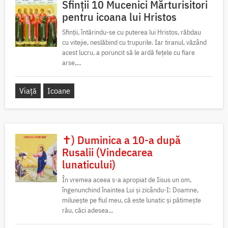
Sfinții 10 Mucenici Mărturisitori
pentru icoana lui Hristos
Sfinții, întărindu-se cu puterea lui Hristos, răbdau
cu vitejie, neslăbind cu trupurile. Iar tiranul, văzând
acest lucru, a poruncit să le ardă fețele cu fiare
arse,...
Viață
Icoane
✝) Duminica a 10-a după
Rusalii (Vindecarea
lunaticului)
În vremea aceea s-a apropiat de Iisus un om,
îngenunchind înaintea Lui și zicându-I: Doamne,
miluiește pe fiul meu, că este lunatic și pătimește
rău, căci adesea...