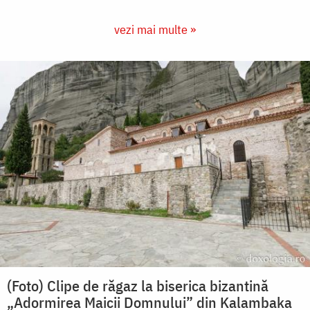
vezi mai multe »
(Foto) Clipe de răgaz la biserica bizantină
„Adormirea Maicii Domnului” din Kalambaka