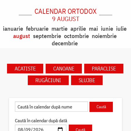
CALENDAR ORTODOX
9 AUGUST
ianuarie
februarie
martie
aprilie
mai
iunie
iulie
august
septembrie
octombrie
noiembrie
decembrie
ACATISTE
CANOANE
PARACLISE
RUGĂCIUNI
SLUJBE
Caută în calendar după dată