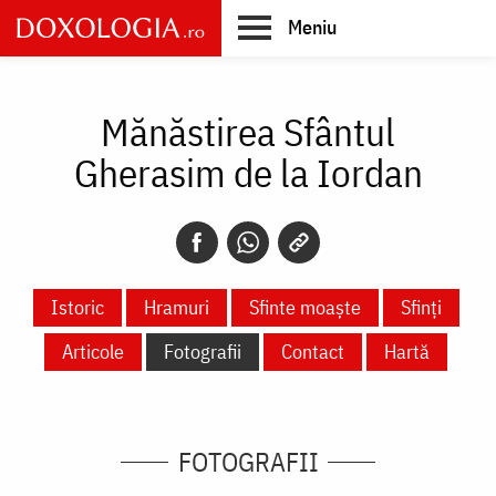
Skip
Meniu
to
main
Main
content
navigation
Mănăstirea Sfântul
Gherasim de la Iordan
Istoric
Hramuri
Sfinte moaște
Sfinți
Articole
Fotografii
Contact
Hartă
FOTOGRAFII