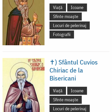
Viață
Icoane
Sfinte moaște
Locuri de pelerinaj
Fotografii
✝) Sfântul Cuvios
Chiriac de la
Bisericani
Viață
Icoane
Sfinte moaște
Locuri de pelerinaj