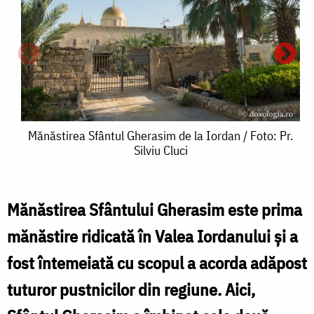
Mănăstirea
Mănăstirea Sfântul Gherasim de la Iordan / Foto: Pr.
Silviu Cluci
Sfântul
Gherasim
de
Mănăstirea Sfântului Gherasim este prima
la
mănăstire ridicată în Valea Iordanului şi a
S
Iordan
fost întemeiată cu scopul a acorda adăpost
/
tuturor pustnicilor din regiune. Aici,
Foto: