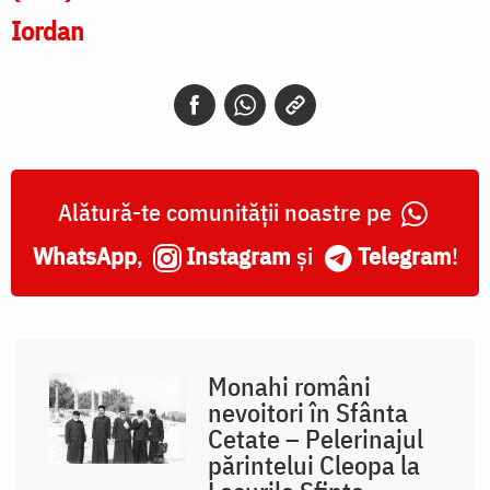
Iordan
Alătură-te comunității noastre pe
WhatsApp
,
Instagram
și
Telegram
!
Monahi români
nevoitori în Sfânta
Cetate – Pelerinajul
părintelui Cleopa la