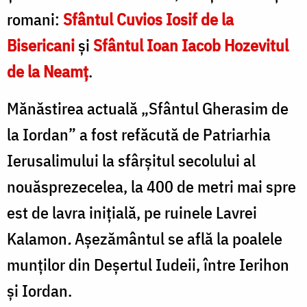
romani:
Sfântul Cuvios Iosif de la
Bisericani
şi
Sfântul Ioan Iacob Hozevitul
de la Neamţ
.
Mănăstirea actuală „Sfântul Gherasim de
la Iordan” a fost refăcută de Patriarhia
Ierusalimului la sfârşitul secolului al
nouăsprezecelea, la 400 de metri mai spre
est de lavra iniţială, pe ruinele Lavrei
Kalamon
.
Aşezământul se află la poalele
munţilor din Deşertul Iudeii, între Ierihon
şi Iordan.