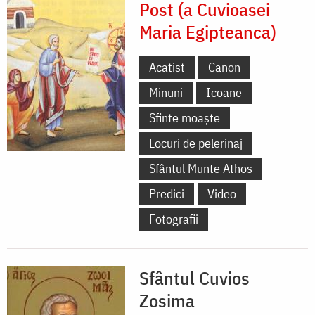
Post (a Cuvioasei
Maria Egipteanca)
Acatist
Canon
Minuni
Icoane
Sfinte moaște
Locuri de pelerinaj
Sfântul Munte Athos
Predici
Video
Fotografii
Sfântul Cuvios
Zosima