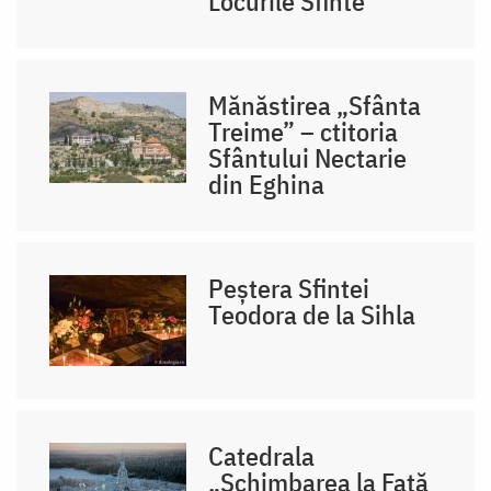
Locurile Sfinte
Mănăstirea „Sfânta
Treime” – ctitoria
Sfântului Nectarie
din Eghina
Peștera Sfintei
Teodora de la Sihla
Catedrala
„Schimbarea la Față