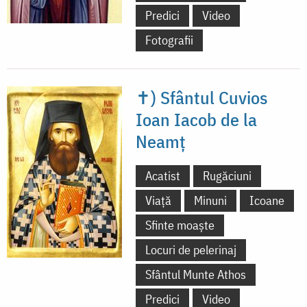
Predici
Video
Fotografii
✝) Sfântul Cuvios
Ioan Iacob de la
Neamț
Acatist
Rugăciuni
Viață
Minuni
Icoane
Sfinte moaște
Locuri de pelerinaj
Sfântul Munte Athos
Predici
Video