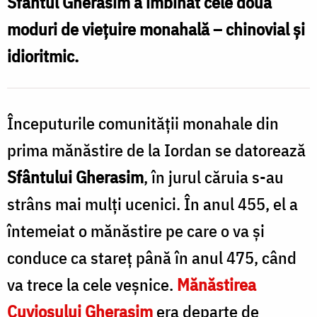
Sfântul Gherasim a îmbinat cele două
l
Pr.
moduri de vieţuire monahală – chinovial şi
Silviu
idioritmic.
/
Cluci
F
P
Începuturile comunităţii monahale din
S
prima mănăstire de la Iordan se datorează
C
Sfântului Gherasim
, în jurul căruia s-au
strâns mai mulţi ucenici. În anul 455, el a
întemeiat o mănăstire pe care o va şi
conduce ca stareţ până în anul 475, când
va trece la cele veşnice.
Mănăstirea
Cuviosului Gherasim
era departe de