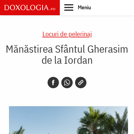
Skip
Meniu
to
main
Main
content
navigation
Locuri de pelerinaj
Mănăstirea Sfântul Gherasim
de la Iordan