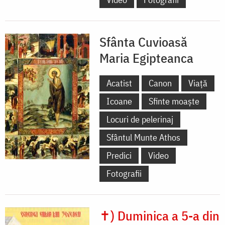
Sfânta Cuvioasă
Maria Egipteanca
Acatist
Canon
Viață
Icoane
Sfinte moaște
Locuri de pelerinaj
Sfântul Munte Athos
Predici
Video
Fotografii
✝) Duminica a 5-a din