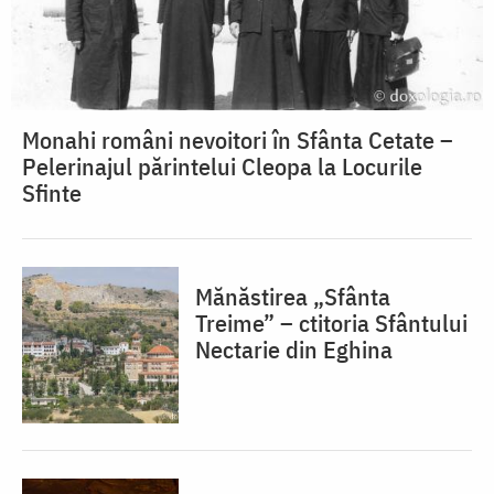
Monahi români nevoitori în Sfânta Cetate –
Pelerinajul părintelui Cleopa la Locurile
Sfinte
Mănăstirea „Sfânta
Treime” – ctitoria Sfântului
Nectarie din Eghina