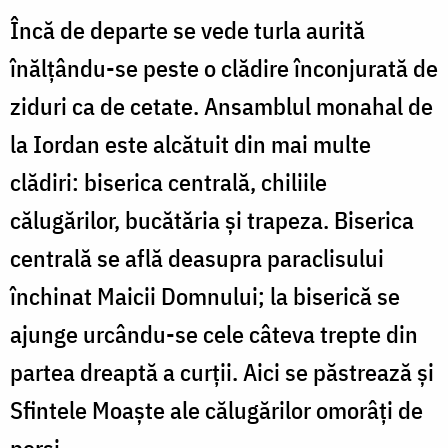
Încă de departe se vede turla aurită
înălţându-se peste o clădire înconjurată de
ziduri ca de cetate. Ansamblul monahal de
la Iordan este alcătuit din mai multe
clădiri: biserica centrală, chiliile
călugărilor, bucătăria şi trapeza. Biserica
centrală se află deasupra paraclisului
închinat Maicii Domnului; la biserică se
ajunge urcându-se cele câteva trepte din
partea dreaptă a curţii. Aici se păstrează şi
Sfintele Moaşte ale călugărilor omorâţi de
perşi.