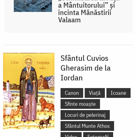
a Mântuitorului” și
incinta Mănăstirii
Valaam
Sfântul Cuvios
Gherasim de la
Iordan
Canon
Viață
Icoane
Sfinte moaște
Locuri de pelerinaj
Sfântul Munte Athos
Video
Fotografii