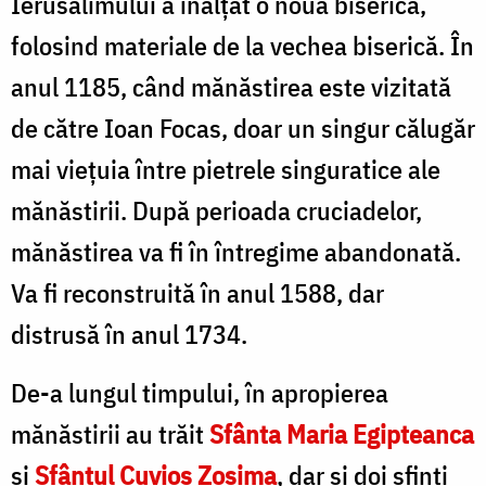
Ierusalimului a înălţat o nouă biserică,
folosind materiale de la vechea biserică. În
anul 1185, când mănăstirea este vizitată
de către Ioan Focas, doar un singur călugăr
mai vieţuia între pietrele singuratice ale
mănăstirii. După perioada cruciadelor,
mănăstirea va fi în întregime abandonată.
Va fi reconstruită în anul 1588, dar
distrusă în anul 1734.
De-a lungul timpului, în apropierea
mănăstirii au trăit
Sfânta Maria Egipteanca
şi
Sfântul Cuvios Zosima
, dar şi doi sfinţi