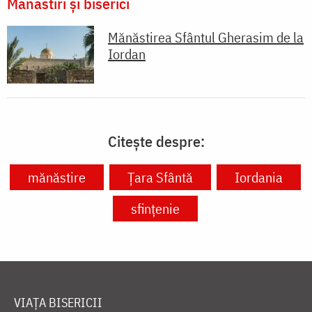
Mănăstiri și biserici
Mănăstirea Sfântul Gherasim de la
Iordan
Citește despre:
mănăstire
Ţara Sfântă
Iordania
sfințenie
VIAȚA BISERICII