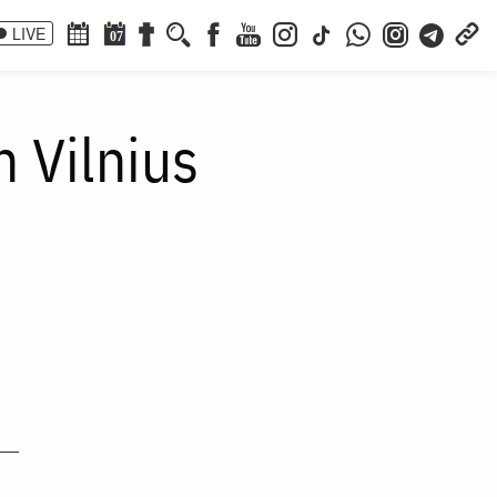
LIVE
07
 Vilnius