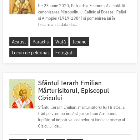
Pe 23 iunie 2020, Patriarhia Ecumenică a hotărât
canonizarea Mitropolitului Calinic al Edessei, Pellei
și Almopiei (1919-1984) și pomenirea lui în
fiecare an la data de...
Acatist
Paraclis
Viață
Icoane
Locuri de pelerinaj
Fotografii
Sfântul Ierarh Emilian
Mărturisitorul, Episcopul
Cizicului
Sfântul Ierarh Emilian, mărturisitorul lui Hristos, a
trăit pe vremea împărăției lui Leon Armeanul,
luptătorul împotriva icoanelor, și fiind el episcop al
Cizicului, de...