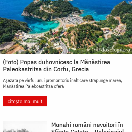
(Foto) Popas duhovnicesc la Mănăstirea
Paleokastritsa din Corfu, Grecia
Așezată pe vârful unui promontoriu înalt care străpunge marea,
Mănăstirea Palekoastritsa oferă
citește mai mult
Monahi români nevoitori în
Sfânta Cetate – Pelerinajul