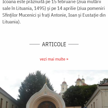
Icoana este prăznuită pe 15 februarie (ziua mutării
sale în Lituania, 1495) şi pe 14 aprilie (ziua pomeniri
Sfinților Mucenici și frați Antonie, Ioan și Eustație din
Lituania).
ARTICOLE
vezi mai multe »