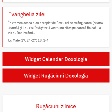
Evanghelia zilei
În vremea aceea s-au apropiat de Petru cei ce strâng darea (
pentru
templu
) și i-au zis: Învățătorul vostru nu plătește darea? Ba da! – a
zis el. Dar intrând...
Ev. Matei 17, 24-27; 18, 1-4
Widget Calendar Doxologia
Widget Rugăciuni Doxologia
Rugăciuni zilnice