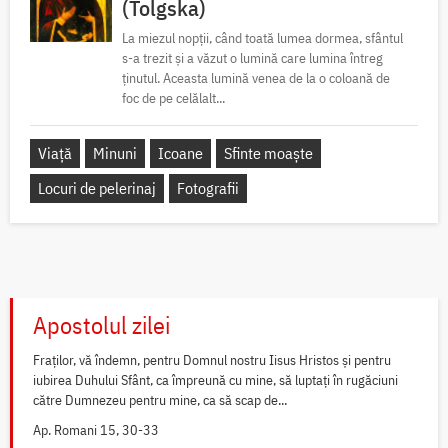
(Tolgska)
La miezul nopții, când toată lumea dormea, sfântul
s-a trezit și a văzut o lumină care lumina întreg
ținutul. Aceasta lumină venea de la o coloană de
foc de pe celălalt...
Viață
Minuni
Icoane
Sfinte moaște
Locuri de pelerinaj
Fotografii
Apostolul zilei
Fraților, vă îndemn, pentru Domnul nostru Iisus Hristos și pentru
iubirea Duhului Sfânt, ca împreună cu mine, să luptați în rugăciuni
către Dumnezeu pentru mine, ca să scap de...
Ap. Romani 15, 30-33