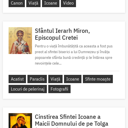
Canon
Viață
Icoane
Video
Sfântul Ierarh Miron,
Episcopul Cretei
Pentru o viață îmbunătățită ca aceasta a fost pus
preot al sfintei biserici a lui Dumnezeu și învăța
popoarele sfânta bună credință și le întărea spre
nevoințele cele...
Acatist
Paraclis
Viață
Icoane
Sfinte moaște
Locuri de pelerinaj
Fotografii
Cinstirea Sfintei Icoane a
Maicii Domnului de pe Tolga