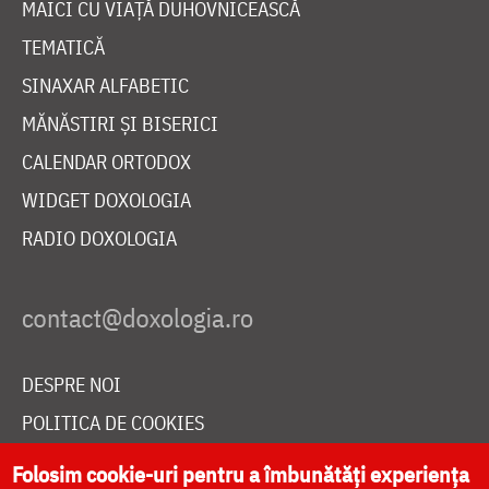
MAICI CU VIAȚĂ DUHOVNICEASCĂ
TEMATICĂ
SINAXAR ALFABETIC
MĂNĂSTIRI ȘI BISERICI
CALENDAR ORTODOX
WIDGET DOXOLOGIA
RADIO DOXOLOGIA
DESPRE NOI
POLITICA DE COOKIES
DONEAZĂ ONLINE PENTRU CATEDRALA NAȚIONALĂ
Folosim cookie-uri pentru a îmbunătăți experiența