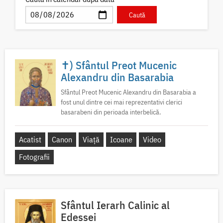
✝) Sfântul Preot Mucenic
Alexandru din Basarabia
Sfântul Preot Mucenic Alexandru din Basarabia a
fost unul dintre cei mai reprezentativi clerici
basarabeni din perioada interbelică.
Acatist
Canon
Viață
Icoane
Video
Fotografii
Sfântul Ierarh Calinic al
Edessei