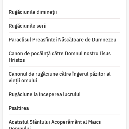
Rugăciunile dimineții
Rugăciunile serii
Paraclisul Preasfintei Născătoare de Dumnezeu
Canon de pocăință către Domnul nostru Iisus
Hristos
Canonul de rugăciune către îngerul păzitor al
vieții omului
Rugăciune la începerea lucrului
Psaltirea
Acatistul Sfântului Acoperământ al Maicii
Domnului