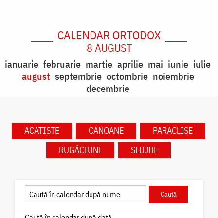
CALENDAR ORTODOX
8 AUGUST
ianuarie
februarie
martie
aprilie
mai
iunie
iulie
august
septembrie
octombrie
noiembrie
decembrie
ACATISTE
CANOANE
PARACLISE
RUGĂCIUNI
SLUJBE
Caută în calendar după dată