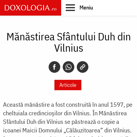
Skip
Meniu
to
main
Main
content
navigation
Mănăstirea Sfântului Duh din
Vilnius
Articole
Această mănăstire a fost construită în anul 1597, pe
cheltuiala credincioșilor din Vilnius. În Mănăstirea
Sfântului Duh din Vilnius se păstrează o copie a
icoanei Maicii Domnului „Călăuzitoarea” din Vilnius.