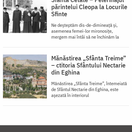
părintelui Cleopa la Locurile
Sfinte
Ne deșteptăm dis-de-dimineață și,
asemenea femei-lor mironosițe,
mergem mai întâi să ne închinăm la
Mănăstirea „Sfânta Treime”
– ctitoria Sfântului Nectarie
din Eghina
Mănăstirea „Sfânta Treime”, întemeiată
de Sfântul Nectarie din Eghina, este
aşezată în interiorul