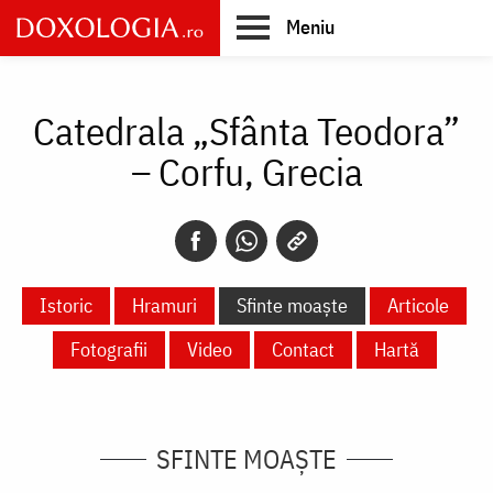
Skip
Meniu
to
main
Main
content
navigation
Catedrala „Sfânta Teodora”
– Corfu, Grecia
Istoric
Hramuri
Sfinte moaște
Articole
Fotografii
Video
Contact
Hartă
SFINTE MOAȘTE