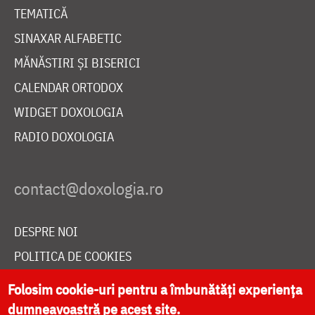
TEMATICĂ
SINAXAR ALFABETIC
MĂNĂSTIRI ȘI BISERICI
CALENDAR ORTODOX
WIDGET DOXOLOGIA
RADIO DOXOLOGIA
DESPRE NOI
POLITICA DE COOKIES
DONEAZĂ ONLINE PENTRU CATEDRALA NAȚIONALĂ
Folosim cookie-uri pentru a îmbunătăți experiența
dumneavoastră pe acest site.