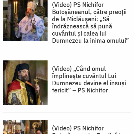
(Video) PS Nichifor
Botoșăneanul, către preoții
de la Miclăușeni: „Să
îndrăznească să pună
cuvântul și calea lui
Dumnezeu la inima omului”
(Video) „Când omul
împlinește cuvântul Lui
Dumnezeu devine el însuși
fericit” – PS Nichifor
(Video) PS Nichifor