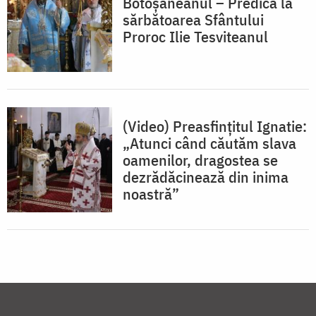
Botoșăneanul – Predică la
sărbătoarea Sfântului
Proroc Ilie Tesviteanul
(Video) Preasfințitul Ignatie:
„Atunci când căutăm slava
oamenilor, dragostea se
dezrădăcinează din inima
noastră”