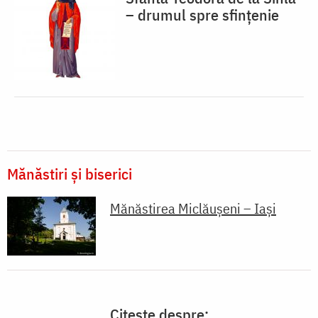
– drumul spre sfințenie
Mănăstiri și biserici
Mănăstirea Miclăușeni – Iași
Citește despre: