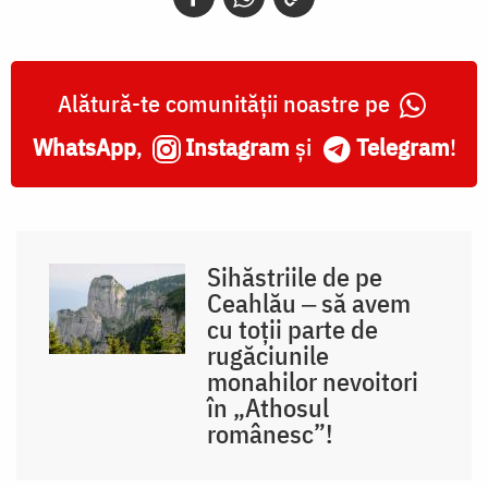
Alătură-te comunității noastre pe
WhatsApp
,
Instagram
și
Telegram
!
Sihăstriile de pe
Ceahlău ‒ să avem
cu toții parte de
rugăciunile
monahilor nevoitori
în „Athosul
românesc”!