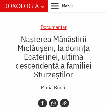
Skip
Meniu
to
main
Main
content
navigation
Documentar
Nașterea Mănăstirii
Miclăușeni, la dorința
Ecaterinei, ultima
descendentă a familiei
Sturzeștilor
Maria Burlă