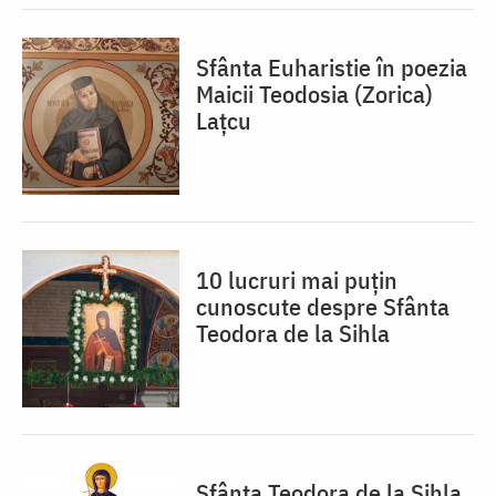
Sfânta Euharistie în poezia
Maicii Teodosia (Zorica)
Lațcu
10 lucruri mai puțin
cunoscute despre Sfânta
Teodora de la Sihla
Sfânta Teodora de la Sihla