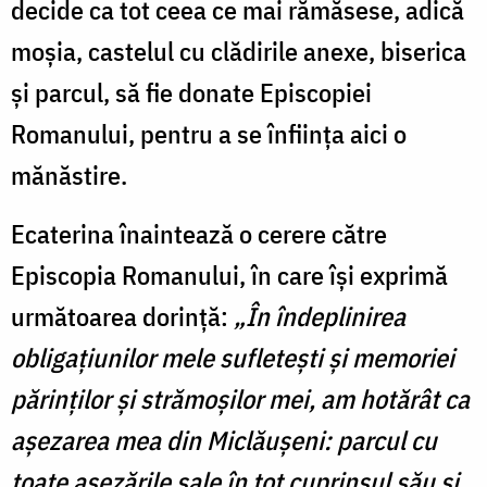
decide ca tot ceea ce mai rămăsese, adică
moșia, castelul cu clădirile anexe, biserica
și parcul, să fie donate Episcopiei
Romanului, pentru a se înființa aici o
mănăstire.
Ecaterina înaintează o cerere către
Episcopia Romanului, în care își exprimă
următoarea dorință:
„În îndeplinirea
obligațiunilor mele
sufletești și memoriei
părinților și strămoșilor mei, am hotărât ca
așezarea mea din
Miclăușeni: parcul cu
toate așezările sale în tot cuprinsul său și