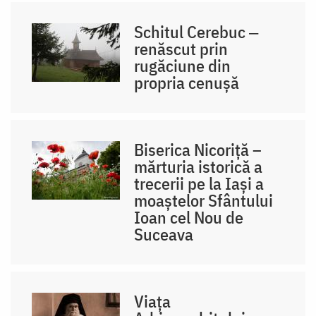
Schitul Cerebuc ‒
renăscut prin
rugăciune din
propria cenușă
Biserica Nicoriță –
mărturia istorică a
trecerii pe la Iași a
moaștelor Sfântului
Ioan cel Nou de
Suceava
Viața