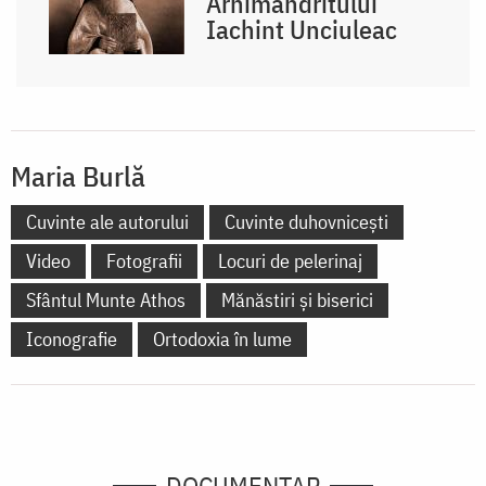
Arhimandritului
Iachint Unciuleac
Maria Burlă
Cuvinte ale autorului
Cuvinte duhovnicești
Video
Fotografii
Locuri de pelerinaj
Sfântul Munte Athos
Mănăstiri și biserici
Iconografie
Ortodoxia în lume
DOCUMENTAR