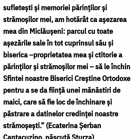
sufletești și memoriei părinților și
strămoșilor mei, am hotărât ca așezarea
mea din Miclăușeni: parcul cu toate
așezările sale în tot cuprinsul său și
biserica –proprietatea mea și ctitorie a
părinților și strămoșilor mei – să le închin
Sfintei noastre Biserici Creștine Ortodoxe
pentru a se da ființă unei mănăstiri de
maici, care să fie loc de închinare și
păstrare a datinelor credinței noastre
strămoșești.” (Ecaterina Șerban
Cantacuzino, născută Sturza)