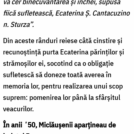
vă cer binecuvântarea și închei, supusa
fiică sufletească, Ecaterina Ș. Cantacuzino
n. Sturza”.
Din aceste rânduri reiese câtă cinstire și
recunoștință purta Ecaterina părinților și
strămoșilor ei, socotind ca o obligație
sufletescă să doneze toată averea în
memoria lor, pentru realizarea unui scop
suprem: pomenirea lor până la sfârșitul
veacurilor.
În anii ʼ
50, Miclăușenii aparțineau de