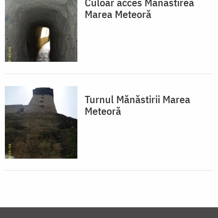
Culoar acces Mănăstirea
Marea Meteoră
Turnul Mănăstirii Marea
Meteoră