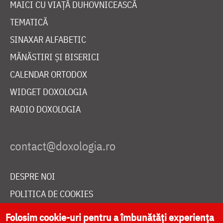
MAICI CU VIAȚĂ DUHOVNICEASCĂ
TEMATICĂ
SINAXAR ALFABETIC
MĂNĂSTIRI ȘI BISERICI
CALENDAR ORTODOX
WIDGET DOXOLOGIA
RADIO DOXOLOGIA
DESPRE NOI
POLITICA DE COOKIES
DONEAZĂ ONLINE PENTRU CATEDRALA NAȚIONALĂ
Folosim cookie-uri pentru a îmbunătăți experiența