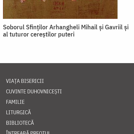
Soborul Sfinților Arhangheli Mihail și Gavriil și
al tuturor cereștilor puteri
VIAȚA BISERICII
CUVINTE DUHOVNICEȘTI
FAMILIE
LITURGICĂ
BIBLIOTECĂ
ÎNTREABĂ PREOTUL