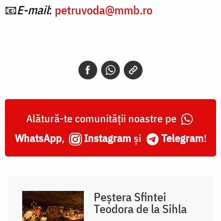
📧
E-mail
:
petruvoda@mmb.ro
Alătură-te comunității noastre pe
WhatsApp
,
Instagram
și
Telegram
!
Peștera Sfintei
Teodora de la Sihla