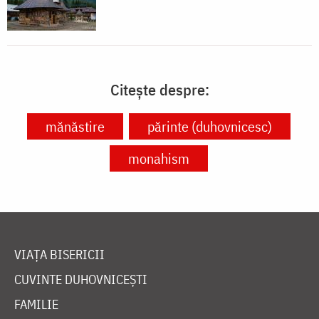
Citește despre:
mănăstire
părinte (duhovnicesc)
monahism
VIAȚA BISERICII
CUVINTE DUHOVNICEȘTI
FAMILIE