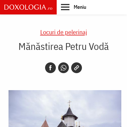
Skip
Meniu
to
main
Main
content
navigation
Locuri de pelerinaj
Mănăstirea Petru Vodă