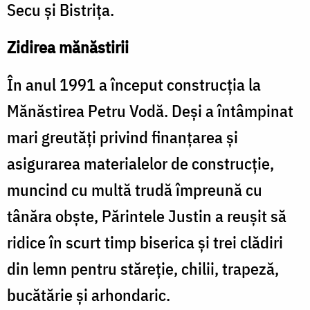
Secu şi Bistriţa.
Zidirea mănăstirii
În anul 1991 a început construcţia la
Mănăstirea Petru Vodă. Deşi a întâmpinat
mari greutăţi privind finanţarea şi
asigurarea materialelor de construcţie,
muncind cu multă trudă împreună cu
tânăra obşte, Părintele Justin a reuşit să
ridice în scurt timp biserica şi trei clădiri
din lemn pentru stăreţie, chilii, trapeză,
bucătărie şi arhondaric.