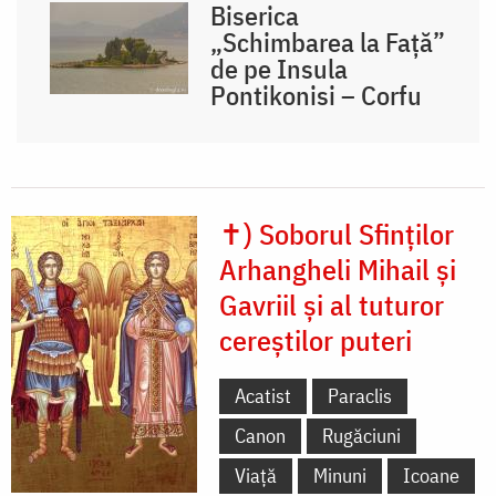
Biserica
„Schimbarea la Față”
de pe Insula
Pontikonisi – Corfu
✝) Soborul Sfinților
Arhangheli Mihail și
Gavriil și al tuturor
cereștilor puteri
Acatist
Paraclis
Canon
Rugăciuni
Viață
Minuni
Icoane