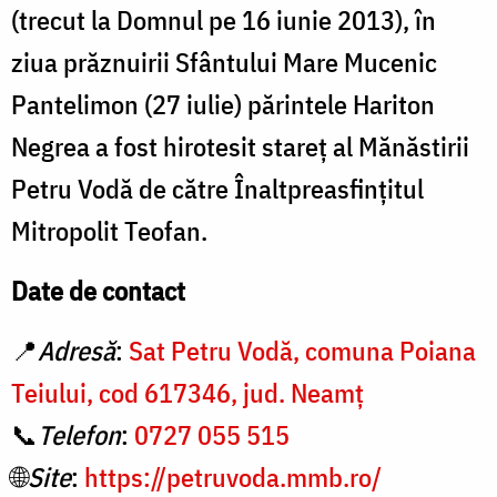
(trecut la Domnul pe 16 iunie 2013), în
ziua prăznuirii Sfântului Mare Mucenic
Pantelimon (27 iulie) părintele Hariton
Negrea a fost hirotesit stareț al Mănăstirii
Petru Vodă de către Înaltpreasfințitul
Mitropolit Teofan.
Date de contact
📍
Adresă
:
Sat Petru Vodă, comuna Poiana
Teiului, cod 617346, jud. Neamț
📞
Telefon
:
0727 055 515
🌐
Site
:
https://petruvoda.mmb.ro/