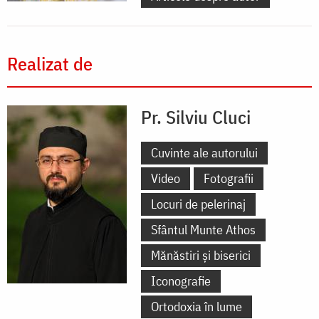
Realizat de
Pr. Silviu Cluci
Cuvinte ale autorului
Video
Fotografii
Locuri de pelerinaj
Sfântul Munte Athos
Mănăstiri și biserici
Iconografie
Ortodoxia în lume