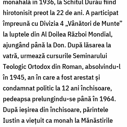
monahală în 1936, la Schitul Durău fiind
hirotonisit preot la 22 de ani. A participat
împreună cu Divizia 4 „Vânători de Munte”
la luptele din Al Doilea Război Mondial,
ajungând până la Don. După lăsarea la
vatră, urmează cursurile Seminarului
Teologic Ortodox din Roman, absolvindu-l
în 1945, an în care a fost arestat şi
condamnat politic la 12 ani închisoare,
pedeapsa prelungindu-se până în 1964.
După ieşirea din închisoare, părintele
Iustin a viețuit ca monah la Mănăstirile