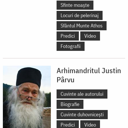
Sfinte moaște
Locuri de pelerinaj
Sfântul Munte Athos
Predici
Video
Fotografii
Arhimandritul Justin
Pârvu
Cuvinte ale autorului
Biografie
Cuvinte duhovnicești
Predici
Video