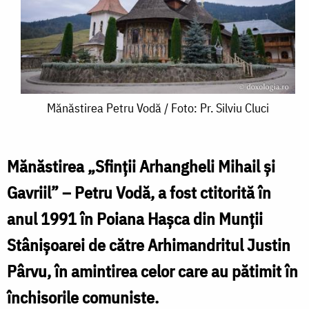
Mănăstirea
Mănăstirea Petru Vodă / Foto: Pr. Silviu Cluci
Petru
Vodă
Mănăstirea „Sfinții Arhangheli Mihail și
/
Gavriil” – Petru Vodă, a fost ctitorită în
Foto:
anul 1991 în Poiana Hașca din Munții
Pr.
Stânișoarei de către Arhimandritul Justin
Silviu
Pârvu, în amintirea celor care au pătimit în
Cluci
închisorile comuniste.