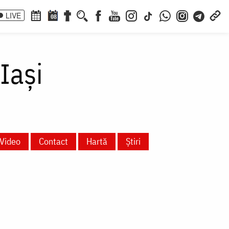
LIVE
08
Iași
Video
Contact
Hartă
Știri