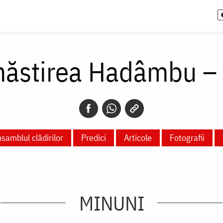
ăstirea Hadâmbu – 
samblul clădirilor
Predici
Articole
Fotografii
MINUNI