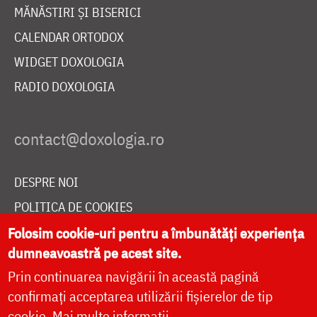
MĂNĂSTIRI ȘI BISERICI
CALENDAR ORTODOX
WIDGET DOXOLOGIA
RADIO DOXOLOGIA
DESPRE NOI
POLITICA DE COOKIES
DONEAZĂ ONLINE PENTRU CATEDRALA NAȚIONALĂ
Folosim cookie-uri pentru a îmbunătăți experiența
dumneavoastră pe acest site.
Prin continuarea navigării în această pagină
LIVE
confirmați acceptarea utilizării fișierelor de tip
cookie.
Mai multe informații