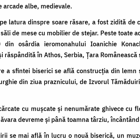
 de arcade albe, medievale.
, pe latura dinspre soare răsare, a fost zidită d
ăli de mese cu mobilier de stejar. Peste toate ac
0 din osârdia ieromonahului Ioanichie Konachi
e şi răspândită în Athos, Serbia, Ţara Românească 
e a sfintei biserici se află construcţia din lemn 
urghie din ziua praznicului, de Izvorul Tămăduirii
încărcate cu muşcate şi nenumărate ghivece cu fl
vara devreme şi până toamna târziu, încântând oc
irii se mai află în lucru o nouă biserică, un muz