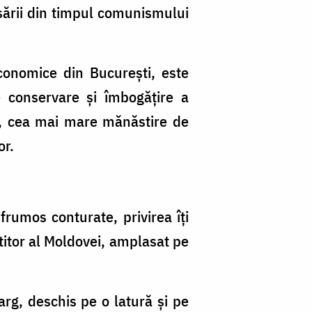
ăsării din timpul comunismului
conomice din Bucureşti, este
e conservare şi îmbogăţire a
i, cea mai mare mănăstire de
or.
frumos conturate, privirea îţi
otitor al Moldovei, amplasat pe
arg, deschis pe o latură şi pe