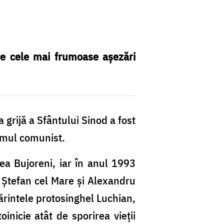
pr
d
s
h
re cele mai frumoase aşezări
grijă a Sfântului Sinod a fost
imul comunist.
ea Bujoreni, iar în anul 1993
i Ştefan cel Mare şi Alexandru
ărintele protosinghel Luchian,
nicie atât de sporirea vieţii