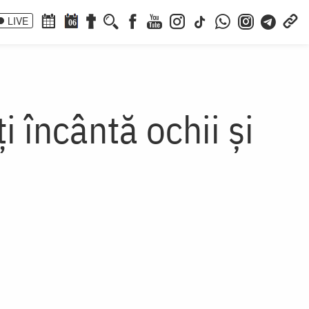
LIVE
06
 încântă ochii şi