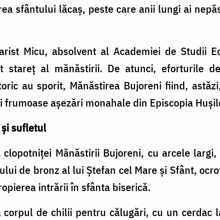
a sfântului lăcaş, peste care anii lungi ai nep
ist Micu, absolvent al Academiei de Studii E
t stareţ al mănăstirii. De atunci, eforturile d
ric au sporit, Mănăstirea Bujoreni fiind, astăz
ai frumoase aşezări monahale din Episcopia Huşil
şi sufletul
lopotniţei Mănăstirii Bujoreni, cu arcele largi, 
ului de bronz al lui Ştefan cel Mare şi Sfânt, ocr
ropierea intrării în sfânta biserică.
ă corpul de chilii pentru călugări, cu un cerdac l