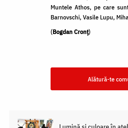
Muntele Athos, pe care sunt
Barnovschi, Vasile Lupu, Miha
(
Bogdan Cronț
)
Alătură-te comu
Lumină și culoare în atel