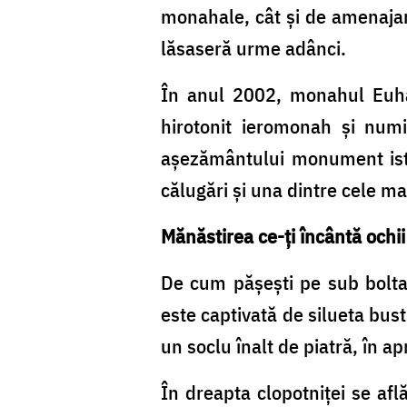
monahale, cât şi de amenajare
lăsaseră urme adânci.
În anul 2002, monahul Euhar
hirotonit ieromonah şi numi
aşezământului monument isto
călugări şi una dintre cele m
Mănăstirea ce-ţi încântă ochii 
De cum păşeşti pe sub bolta c
este captivată de silueta bust
un soclu înalt de piatră, în ap
În dreapta clopotniţei se afl