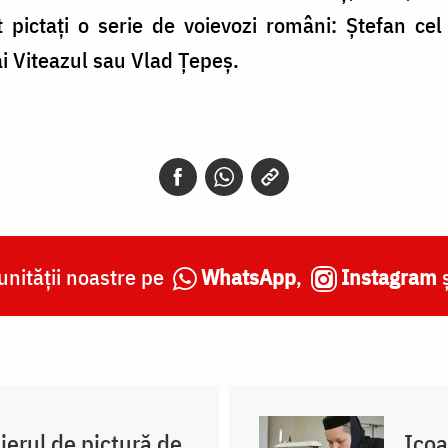
 pictaţi o serie de voievozi români: Ştefan cel
i Viteazul sau Vlad Ţepeş.
nității noastre pe
WhatsApp
,
Instagram
ierul de pictură de
Icoa