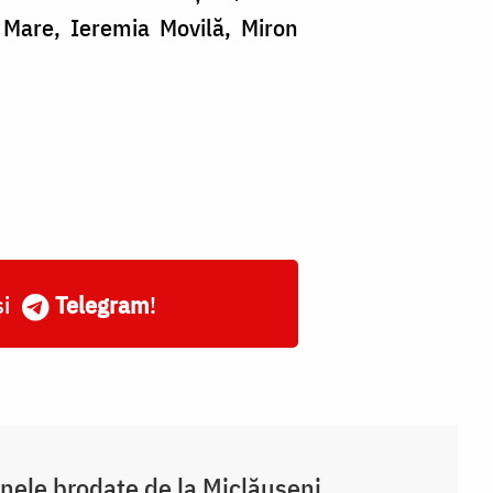
 Mare, Ieremia Movilă, Miron
și
Telegram
!
nele brodate de la Miclăușeni