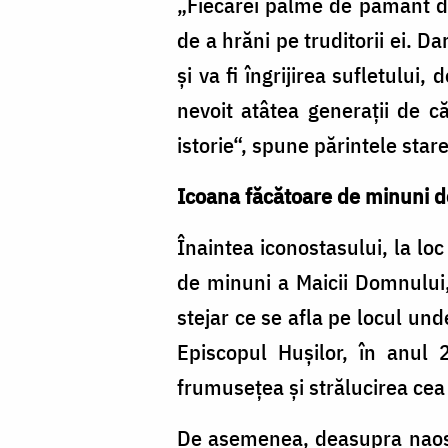
„Fiecărei palme de pământ din
de a hrăni pe truditorii ei. D
şi va fi îngrijirea sufletului
nevoit atâtea generaţii de c
istorie“, spune părintele stare
Icoana făcătoare de minuni d
Înaintea iconostasului, la lo
de minuni a Maicii Domnului,
stejar ce se afla pe locul und
Episcopul Huşilor, în anul 
frumuseţea şi strălucirea cea 
De asemenea, deasupra naosulu