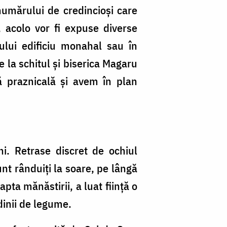
 numărului de credincioşi care
 acolo vor fi expuse diverse
iului edificiu monahal sau în
e la schitul şi biserica Magaru
 praznicală şi avem în plan
i. Retrase discret de ochiul
sunt rânduiţi la soare, pe lângă
pta mănăstirii, a luat fiinţă o
ădinii de legume.