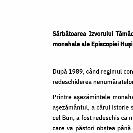
Mănăstirea
Bujoreni
se
pregăteşte
Sărbătoarea Izvorului Tămăd
de
monahale ale Episcopiei Huşil
sărbătoarea
hramului
După 1989, când regimul comun
redeschiderea nenumăratelor s
Printre aşezămintele monahal
aşezământul, a cărui istorie 
cel Bun, a fost redeschis ca 
care va păstori obştea până 