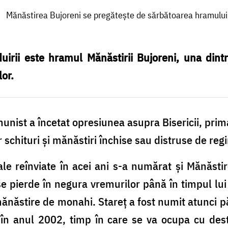
Mănăstirea Bujoreni se pregăteşte de sărbătoarea hramului
uirii este hramul Mănăstirii Bujoreni, una dint
or.
ist a încetat opresiunea asupra Bisericii, prima 
chituri şi mănăstiri închise sau distruse de reg
e reînviate în acei ani s-a numărat şi Mănăstir
se pierde în negura vremurilor până în timpul lu
mănăstire de monahi. Stareţ a fost numit atunci p
în anul 2002, timp în care se va ocupa cu destoi