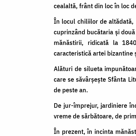
cealaltă, frânt din loc în loc
În locul chiliilor de altădată
cuprinzând bucătaria şi două s
mănăstirii, ridicată la 184
caracteristică artei bizantin
Alături de silueta impunătoar
care se săvârşeşte Sfânta Lit
de peste an.
De jur-împrejur, jardiniere 
vreme de sărbătoare, de primă
În prezent, în incinta mănăst