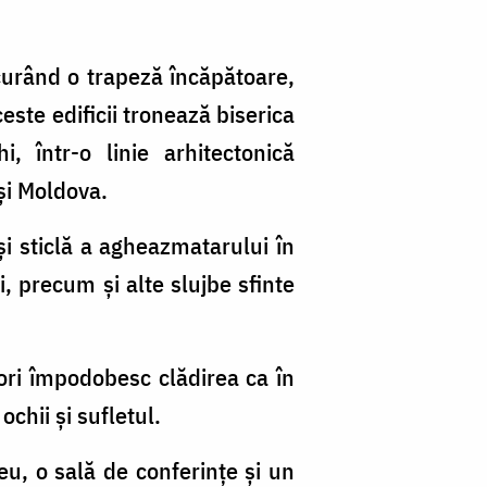
e curând o trapeză încăpătoare,
este edificii tronează biserica
, într-o linie arhitectonică
şi Moldova.
şi sticlă a agheazmatarului în
, precum şi alte slujbe sfinte
ori împodobesc clădirea ca în
hii şi sufletul.
eu, o sală de conferinţe şi un