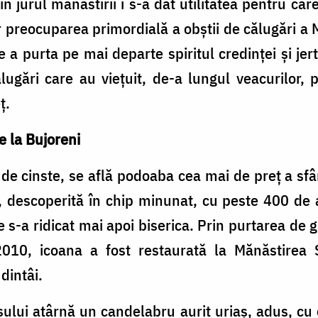
 jurul mănăstirii i s-a dat utilitatea pentru car
ar preocuparea primordială a obştii de călugări a M
, de a purta pe mai departe spiritul credinţei şi je
ălugări care au vieţuit, de-a lungul veacurilor,
ţ.
e la Bujoreni
c de cinste, se află podoaba cea mai de preţ a sfâ
 descoperită în chip minunat, cu peste 400 de 
e s-a ridicat mai apoi biserica. Prin purtarea de gr
2010, icoana a fost restaurată la Mănăstirea 
dintâi.
i atârnă un candelabru aurit uriaş, adus, cu ef