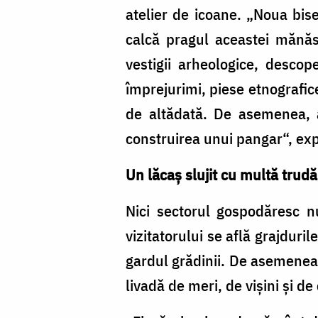
atelier de icoane. „Noua bise
calcă pragul aceastei mănăs
vestigii arheologice, descop
împrejurimi, piese etnografice
de altădată. De asemenea, 
construirea unui pangar“, expl
Un lăcaş slujit cu multă trudă
Nici sectorul gospodăresc n
vizitatorului se află grajduril
gardul grădinii. De asemenea, 
livadă de meri, de vişini şi de