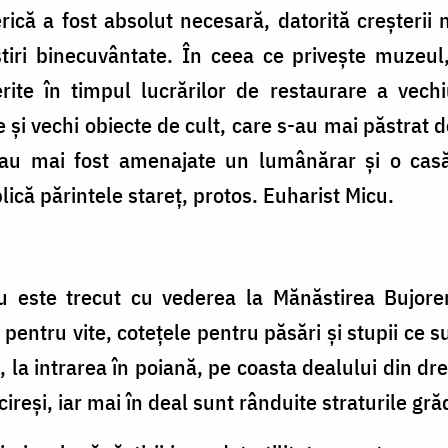
rică a fost absolut necesară, datorită creşterii
tiri binecuvântate. În ceea ce priveşte muzeul,
erite în timpul lucrărilor de restaurare a vech
 şi vechi obiecte de cult, care s-au mai păstrat d
au mai fost amenajate un lumânărar şi o casă
ică părintele stareţ, protos. Euharist Micu.
u este trecut cu vederea la Mănăstirea Bujoren
e pentru vite, coteţele pentru păsări şi stupii ce 
la intrarea în poiană, pe coasta dealului din drea
 cireşi, iar mai în deal sunt rânduite straturile gr