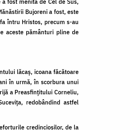
e a fost menită de Cel de Sus,
ănăstirii Bujoreni a fost, este
rtfa întru Hristos, precum s-au
 pe aceste pământuri pline de
ntului lăcaş, icoana făcătoare
ani în urmă, în scorbura unui
ijă a Preasfinţitului Corneliu,
Suceviţa, redobândind astfel
orturile credincioşilor, de la