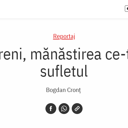
Reportaj
eni, mănăstirea ce-ţi
sufletul
Bogdan Cronț