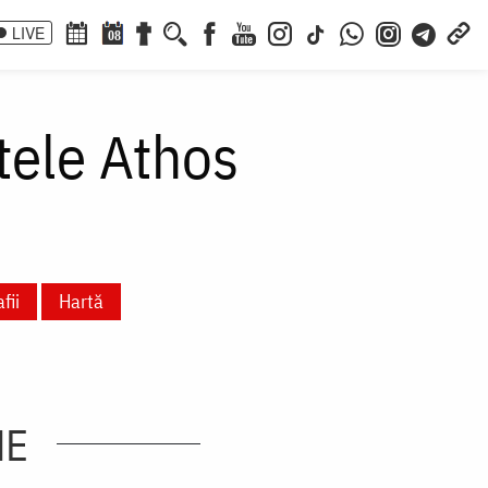
LIVE
08
tele Athos
fii
Hartă
NE