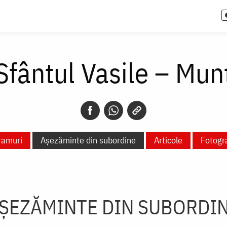
 Sfântul Vasile – Mun
ramuri
Așezăminte din subordine
Articole
Fotogra
ȘEZĂMINTE DIN SUBORDI