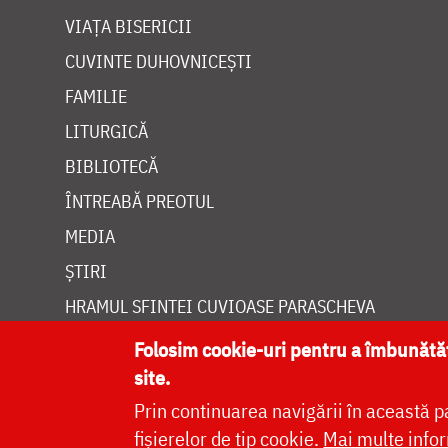
VIAȚA BISERICII
CUVINTE DUHOVNICEȘTI
FAMILIE
LITURGICĂ
BIBLIOTECĂ
ÎNTREABĂ PREOTUL
MEDIA
ȘTIRI
HRAMUL SFINTEI CUVIOASE PARASCHEVA
Folosim cookie-uri pentru a îmbunăt
site.
Prin continuarea navigării în această p
Site dezvolt
fișierelor de tip cookie.
Mai multe infor