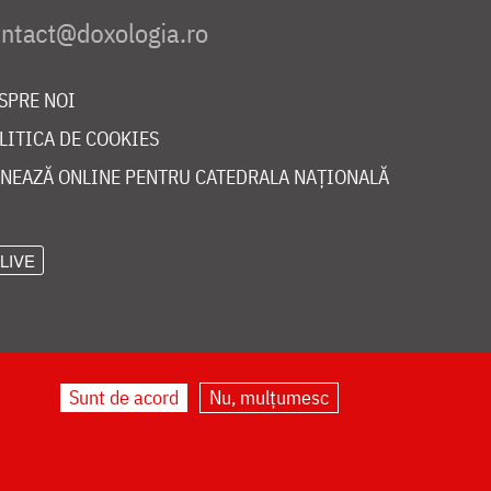
SPRE NOI
LITICA DE COOKIES
NEAZĂ ONLINE PENTRU CATEDRALA NAȚIONALĂ
LIVE
Sunt de acord
Nu, mulțumesc
©
doxologia.ro