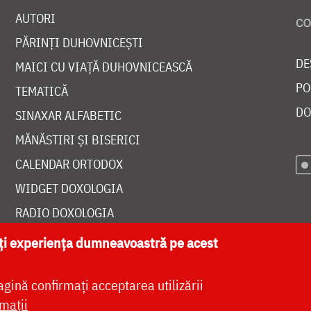
AUTORI
PĂRINȚI DUHOVNICEȘTI
DE
MAICI CU VIAȚĂ DUHOVNICEASCĂ
PO
TEMATICĂ
DO
SINAXAR ALFABETIC
MĂNĂSTIRI ȘI BISERICI
CALENDAR ORTODOX
WIDGET DOXOLOGIA
RADIO DOXOLOGIA
ăți experiența dumneavoastră pe acest
agină confirmați acceptarea utilizării
at de
DOXOLOGIA MEDIA
, Arhiepiscopia Iașilor | 
mații