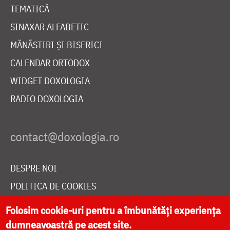
TEMATICĂ
SINAXAR ALFABETIC
MĂNĂSTIRI ȘI BISERICI
CALENDAR ORTODOX
WIDGET DOXOLOGIA
RADIO DOXOLOGIA
DESPRE NOI
POLITICA DE COOKIES
DONEAZĂ ONLINE PENTRU CATEDRALA NAȚIONALĂ
Folosim cookie-uri pentru a îmbunătăți experiența
dumneavoastră pe acest site.